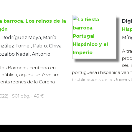
ta barroca. Los reinos de la
Digi
gón
His
; Rodríguez Moya, María
Míng
zález Tornel, Pablo; Chiva
A tr
ozalbo Nadal, Antonio
prod
seu 
nfos Barrocos, centrada en
portuguesa i hispànica van fu
ta pública, aquest setè volum
(Publicacions de la Universit
erents regnes de la Corona
022) · 501 pàg. · 45 €