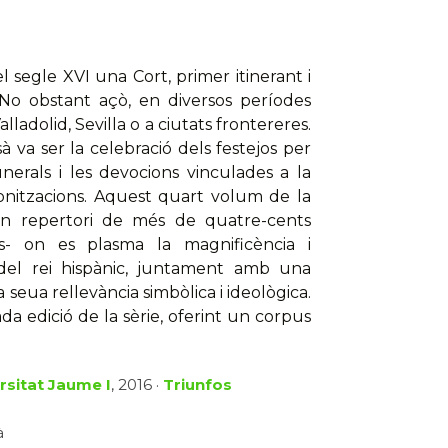
 segle XVI una Cort, primer itinerant i
No obstant açò, en diversos períodes
Valladolid, Sevilla o a ciutats frontereres.
sà va ser la celebració dels festejos per
nerals i les devocions vinculades a la
onitzacions. Aquest quart volum de la
un repertori de més de quatre-cents
its- on es plasma la magnificència i
 del rei hispànic, juntament amb una
a seua rellevància simbòlica i ideològica.
a edició de la sèrie, oferint un corpus
rsitat Jaume I
, 2016 ·
Triunfos
à