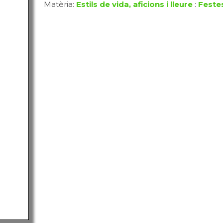
Matèria:
Estils de vida, aficions i lleure
:
Festes