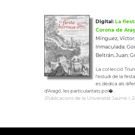
Digital:
La fies
Corona de Ara
Mínguez, Víctor
Inmaculada; Gon
Beltrán, Juan; G
La col·lecció Triu
l'estudi de la fes
es dedica als dif
d'Aragó, les particularitats pol�...
(Publicacions de la Universitat Jaume I, 2