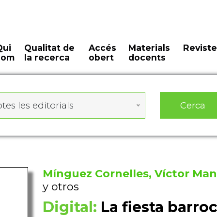
Qui
Qualitat de
Accés
Materials
Reviste
som
la recerca
obert
docents
Cerca
tes les editorials
Mínguez Cornelles, Víctor Man
y otros
Digital:
La fiesta barroc