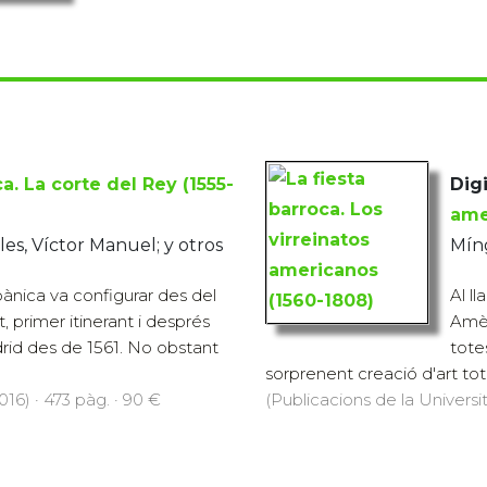
ca. La corte del Rey (1555-
Digi
ame
es, Víctor Manuel; y otros
Míng
ànica va configurar des del
Al ll
, primer itinerant i després
Amèr
id des de 1561. No obstant
totes
sorprenent creació d'art total
016) · 473 pàg. · 90 €
(Publicacions de la Universit