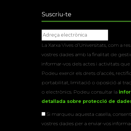
Suscriu-te
La Xarxa Vives d’Universitats, com a res
vostres dades amb la finalitat de gestio
informar-vos dels actes i activitats que
Podeu exercir els drets d’accés, rectifi
portabilitat, limitació o oposició al tr
o electrònics. Podeu consultar la
info
detallada sobre protecció de dade
Si marqueu aquesta casella, consenti
vostres dades per a enviar-vos informac