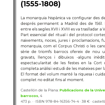
(1555-1808)
La monarquia hispànica va configurar des del
després permanent a Madrid des de 1561. 
entre els segles XVII i XVIII es va traslladar a 
Part essencial del ritual i del protocol corte
naixements, noces, jures i proclamacions, fu
monarquia, com el Corpus Christi o les can
sèrie de triomfs barrocs ofereix de nou 
gravats, llenços i dibuixos -alguns inèd
espectacularitat de les festes en la Cort
completa anàlisi i estudi de les mateixes per l
El format del volum manté la riquesa i cuidad
complet no editat fins al moment.
Castellón de la Plana:
Publicacions de la Unive
barrocos
, 4
473 p. · · ISBN 978-84-16356-74-4 · 38 € · castell