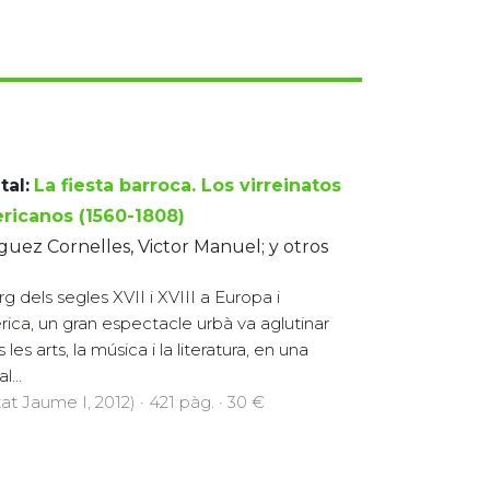
tal:
La fiesta barroca. Los virreinatos
ricanos (1560-1808)
uez Cornelles, Victor Manuel; y otros
arg dels segles XVII i XVIII a Europa i
ica, un gran espectacle urbà va aglutinar
 les arts, la música i la literatura, en una
...
at Jaume I, 2012) · 421 pàg. · 30 €