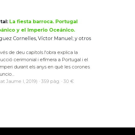
tal:
La fiesta barroca. Portugal
pánico y el Imperio Oceánico.
uez Cornelles, Víctor Manuel; y otros
avés de deu capítols l'obra explica la
ucció cerimonial i efímera a Portugal i el
imperi durant els anys en què les corones
ncio...
at Jaume I, 2019) · 359 pàg. · 30 €