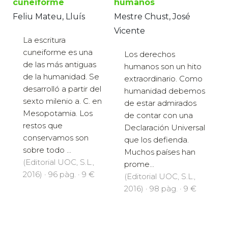
cuneiforme
humanos
Feliu Mateu, Lluís
Mestre Chust, José
Vicente
La escritura
cuneiforme es una
Los derechos
de las más antiguas
humanos son un hito
de la humanidad. Se
extraordinario. Como
desarrolló a partir del
humanidad debemos
sexto milenio a. C. en
de estar admirados
Mesopotamia. Los
de contar con una
restos que
Declaración Universal
conservamos son
que los defienda.
sobre todo ...
Muchos países han
(Editorial UOC, S.L.,
prome...
2016) · 96 pàg. · 9 €
(Editorial UOC, S.L.,
2016) · 98 pàg. · 9 €