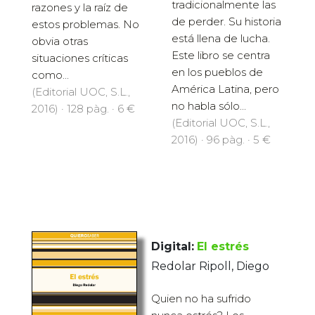
tradicionalmente las
razones y la raíz de
de perder. Su historia
estos problemas. No
está llena de lucha.
obvia otras
Este libro se centra
situaciones críticas
en los pueblos de
como...
América Latina, pero
(Editorial UOC, S.L.,
no habla sólo...
2016) · 128 pàg. · 6 €
(Editorial UOC, S.L.,
2016) · 96 pàg. · 5 €
Digital:
El estrés
Redolar Ripoll, Diego
Quien no ha sufrido