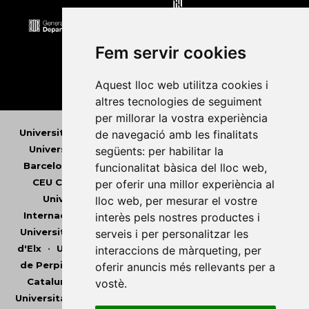
Fem servir cookies
Aquest lloc web utilitza cookies i
altres tecnologies de seguiment
per millorar la vostra experiència
Universitat Abat Oliba CEU
•
Universitat d'Alacant
•
de navegació amb les finalitats
Universitat d'Andorra
•
Universitat Autònoma de
següents:
per habilitar la
Barcelona
•
Universitat de Barcelona
•
Universitat
funcionalitat bàsica del lloc web
,
CEU Cardenal Herrera
•
Universitat de Girona
•
per oferir una millor experiència al
Universitat de les Illes Balears
•
Universitat
lloc web
,
per mesurar el vostre
Internacional de Catalunya
•
Universitat Jaume I
•
interès pels nostres productes i
Universitat de Lleida
•
Universitat Miguel Hernández
serveis i per personalitzar les
d'Elx
•
Universitat Oberta de Catalunya
•
Universitat
interaccions de màrqueting
,
per
de Perpinyà Via Domitia
•
Universitat Politècnica de
oferir anuncis més rellevants per a
Catalunya
•
Universitat Politècnica de València
•
vostè
.
Universitat Pompeu Fabra
•
Universitat Ramon Llull
•