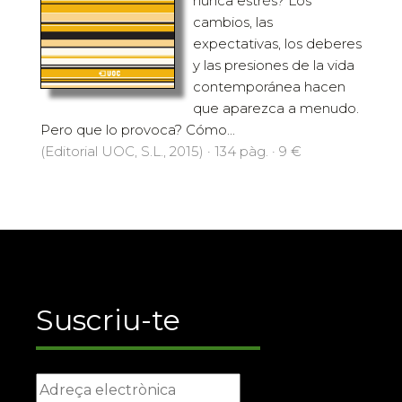
nunca estrés? Los
cambios, las
expectativas, los deberes
y las presiones de la vida
contemporánea hacen
que aparezca a menudo.
Pero que lo provoca? Cómo...
(Editorial UOC, S.L., 2015) · 134 pàg. · 9 €
Suscriu-te