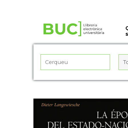
Actualitza les preferències de les cookies
To