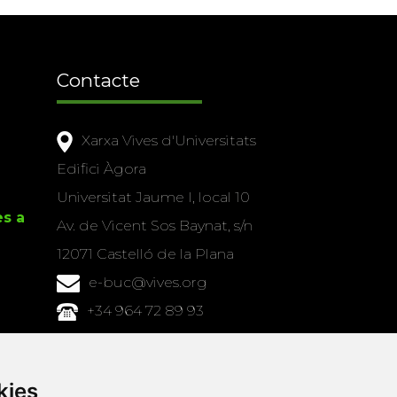
Contacte
Xarxa Vives d'Universitats
Edifici Àgora
Universitat Jaume I, local 10
es a
Av. de Vicent Sos Baynat, s/n
12071 Castelló de la Plana
e-buc@vives.org
+34 964 72 89 93
Amb el suport
de
kies