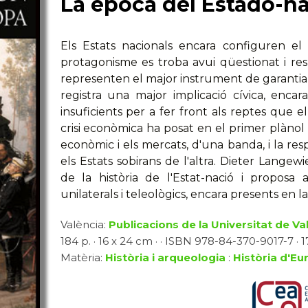
La época del Estado-n
Els Estats nacionals encara configuren e
protagonisme es troba avui qüestionat i resu
representen el major instrument de garantia 
registra una major implicació cívica, enca
insuficients per a fer front als reptes que e
crisi econòmica ha posat en el primer plànol
econòmic i els mercats, d'una banda, i la res
els Estats sobirans de l'altra. Dieter Langewi
de la història de l'Estat-nació i proposa 
unilaterals i teleològics, encara presents en l
València:
Publicacions de la Universitat de Va
184 p. · 16 x 24 cm · · ISBN 978-84-370-9017-7 · 17
Matèria:
Història i arqueologia
:
Història d'Eu