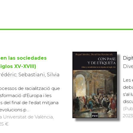
 en las sociedades
Digit
iglos XV-XVIII)
Div
déric; Sebastiani, Silvia
Les 
deba
rocessos de racialització que
s'al
sformació d'Europa i les
disc
 del final de l'edat mitjana
(Pub
revolucions p...
2023)
a Universitat de València,
 25 €