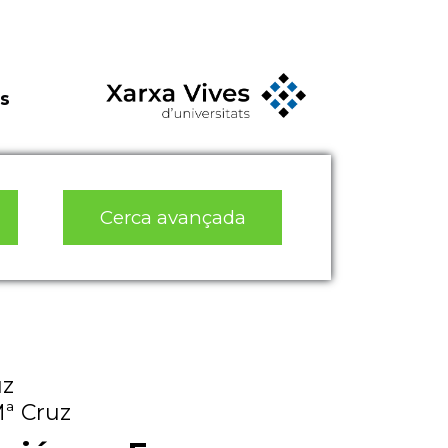
s
Cerca avançada
uz
ª Cruz