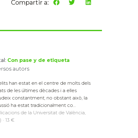
Compartir a:
al:
Con pase y de etiqueta
ersos autors
elits han estat en el centre de molts dels
ts de les últimes dècades i a elles
·ludeix constantment; no obstant això, la
ussió ha estat tradicionalment co...
licacions de la Universitat de València,
 · 13 €