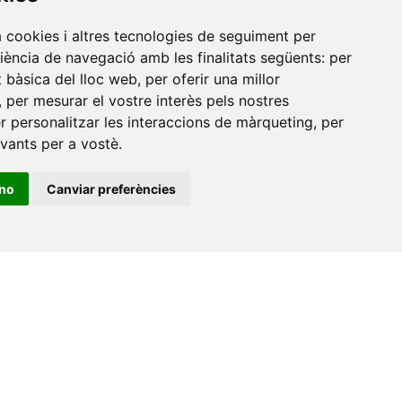
a cookies i altres tecnologies de seguiment per
riència de navegació amb les finalitats següents:
per
at bàsica del lloc web
,
per oferir una millor
,
per mesurar el vostre interès pels nostres
er personalitzar les interaccions de màrqueting
,
per
evants per a vostè
.
ino
Canviar preferències
•
Universitat de Barcelona
•
Universitat CEU Cardenal
itat Jaume I
•
Universitat de Lleida
•
Universitat Miguel
ca de Catalunya
•
Universitat Politècnica de València
•
t de València
•
Universitat de Vic - Universitat Central de