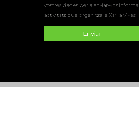
vostres dades per a enviar-vos informac
activitats que organitza la Xarxa Vives.
Universitat Abat Oliba CEU
•
Universitat d'Alacant
•
Herrera
•
Universitat de Girona
•
Universitat de les Ill
Hernández d'Elx
•
Universitat Oberta de Catalunya
•
Universitat Pompeu Fabra
•
Universitat Ramon Llull
•
U