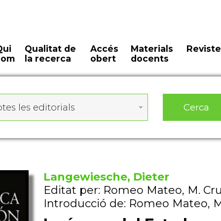
Qui
Qualitat de
Accés
Materials
Reviste
som
la recerca
obert
docents
Cerca
tes les editorials
Langewiesche, Dieter
Editat per: Romeo Mateo, M. Cr
Introducció de: Romeo Mateo, M