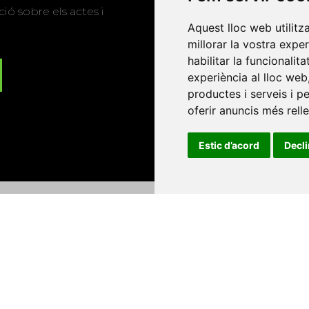
ió sobre els actes i
Aquest lloc web utilitz
millorar la vostra expe
habilitar la funcionalit
experiència al lloc web
productes i serveis i p
oferir anuncis més rell
Estic d’acord
Decl
Universitat d'Andorra
•
Universitat Autònoma de Barcelona
es Balears
•
Universitat Internacional de Catalunya
•
Univers
Universitat de Perpinyà Via Domitia
•
Universitat Politècni
niversitat Rovira i Virgili
•
Universitat de Sàsser
•
Universita
Catalunya