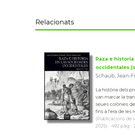
Relacionats
Raza e historia
occidentales (s
Schaub, Jean-Fré
La història dels p
van marcar la tran
seues colònies des
fins a l'era de les 
(Publicacions de l
2025) · 492 pàg. ·