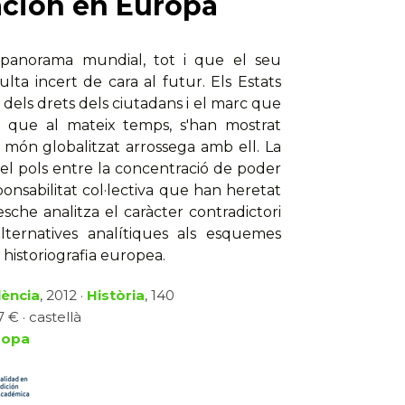
ación en Europa
l panorama mundial, tot i que el seu
lta incert de cara al futur. Els Estats
dels drets dels ciutadans i el marc que
ra que al mateix temps, s'han mostrat
l món globalitzat arrossega amb ell. La
 el pols entre la concentració de poder
ponsabilitat col·lectiva que han heretat
esche analitza el caràcter contradictori
alternatives analítiques als esquemes
a historiografia europea.
lència
, 2012 ·
Història
, 140
 € · castellà
ropa