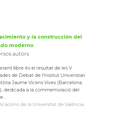
nacimiento y la construcción del
ado moderno
ersos autors
esent llibre és el resultat de les V
ades de Debat de l'Institut Universitari
stòria Jaume Vicens Vives (Barcelona,
), dedicada a la commemoració del
...
licacions de la Universitat de València,