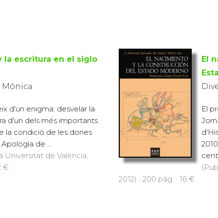
 la escritura en el siglo
El 
Est
, Mónica
Div
eix d'un enigma: desvelar la
El pr
ora d'un dels més importants
Jorn
re la condició de les dones
d'Hi
Apología de ...
2010
a Universitat de València,
cente
2 €
(Pub
2012) · 200 pàg. · 16 €