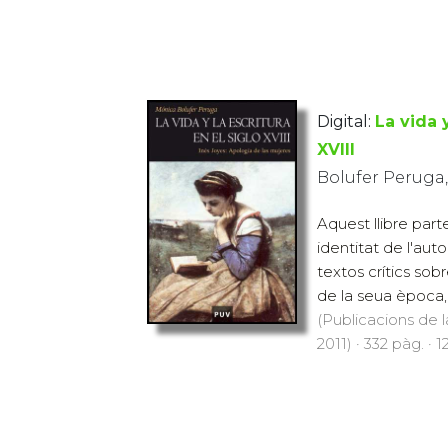
Digital:
La vida y
XVIII
Bolufer Peruga
Aquest llibre part
identitat de l'aut
textos crítics sob
de la seua època, 
(Publicacions de l
2011) · 332 pàg. · 1