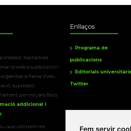
Enllaços
Programa de
ponsable, tractarà les
publicacions
nar la vostra subscripció i
Editorials universitàri
 organitza la Xarxa Vives.
Twitter
cació, supressió,
actament per mitjans físics
rmació addicional i
s
.
u que utilitzem les
Fem servir coo