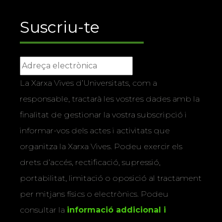
Suscriu-te
La Xarxa Vives d’Universitats, com a
responsable, tractarà les vostres dades amb la
finalitat de gestionar la vostra subscripció i
informar-vos dels actes i activitats que
organitza la Xarxa Vives. Podeu exercir els
drets d’accés, rectificació, supressió,
portabilitat, limitació o oposició al tractament
per mitjans físics o electrònics. Podeu
consultar la
informació addicional i