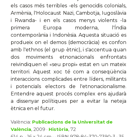
els casos més terribles -els genocidis colonials,
Armènia, l'Holocaust Nazi, Cambotja, Iugoslàvia
i Rwanda- i en els casos menys violents -la
primera Europa moderna, l'Índia
contemporània i Indonèsia. Aquesta situació es
produeix on el demos (democràcia) es confon
amb l'ethnos (el grup ètnic), i s'accentua quan
dos moviments etnonacionals enfrontats
reivindiquen el «seu propi» estat en un mateix
territori. Aquest xoc té com a conseqüència
interaccions complicades entre líders, militants
i potencials electors de l'etnonacionalisme.
Entendre aquest procés complex ens ajudarà
a dissenyar polítiques per a evitar la neteja
ètnica en el futur.
València:
Publicacions de la Universitat de
València
, 2009 ·
Història
, 72
614 p. · 16 x 24 cm · · ISBN 978-84-370-7390-3 · 35