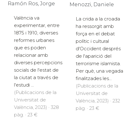
Ramón Ros, Jorge
Menozzi, Daniele
València va
La crida a la croada
experimentar, entre
ha ressorgit amb
1875 i 1910, diverses
força en el debat
reformes urbanes
polític i cultural
que es poden
d'Occident després
relacionar amb
de l'aparició del
diverses percepcions
terrorisme islamista.
socials de l'estat de
Per què, una vegada
la ciutat a través de
finalitzades les...
l'estudi ...
(Publicacions de la
(Publicacions de la
Universitat de
Universitat de
València, 2023) · 232
València, 2023) · 328
pàg. · 23 €
pàg. · 23 €