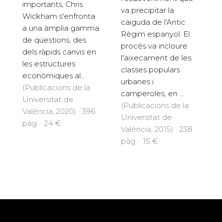
importants, Chris
va precipitar la
Wickham s'enfronta
caiguda de l'Antic
a una àmplia gamma
Règim espanyol. El
de qüestions, des
procés va incloure
dels ràpids canvis en
l'aixecament de les
les estructures
classes populars
econòmiques al...
urbanes i
(Publicacions de la
camperoles, en ...
Universitat de
(Publicacions de la
València, 2020) · 396
Universitat de
pàg. · 24 €
València, 2015) · 238
pàg. · 15 €