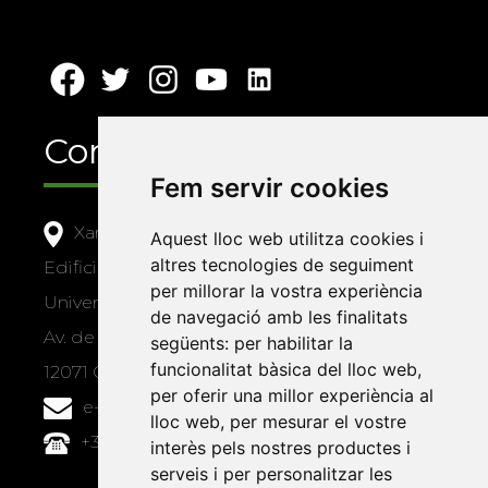
Contacte
Fem servir cookies
Xarxa Vives d'Universitats
Aquest lloc web utilitza cookies i
altres tecnologies de seguiment
Edifici Àgora
per millorar la vostra experiència
Universitat Jaume I, local 10
de navegació amb les finalitats
Av. de Vicent Sos Baynat, s/n
següents:
per habilitar la
funcionalitat bàsica del lloc web
,
12071 Castelló de la Plana
per oferir una millor experiència al
e-buc@vives.org
lloc web
,
per mesurar el vostre
+34 964 72 89 93
interès pels nostres productes i
serveis i per personalitzar les