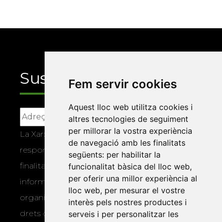
Suscriu-te
Fem servir cookies
Aquest lloc web utilitza cookies i
altres tecnologies de seguiment
per millorar la vostra experiència
La Xarxa Vives d’Universitats, com a
de navegació amb les finalitats
responsable, tractarà les vostres dades amb la
següents:
per habilitar la
finalitat de gestionar la vostra subscripció i
funcionalitat bàsica del lloc web
,
per oferir una millor experiència al
informar-vos dels actes i activitats que
lloc web
,
per mesurar el vostre
organitza la Xarxa Vives. Podeu exercir els
interès pels nostres productes i
drets d’accés, rectificació, supressió,
serveis i per personalitzar les