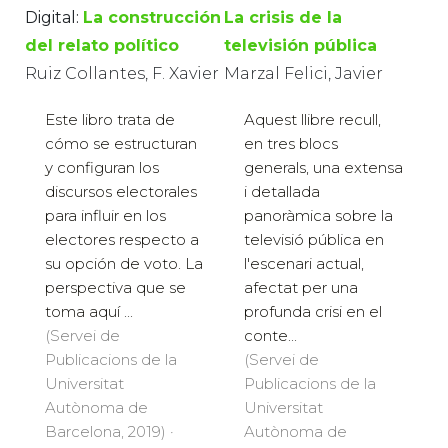
Digital:
La construcción
La crisis de la
del relato político
televisión pública
Ruiz Collantes, F. Xavier
Marzal Felici, Javier
Este libro trata de
Aquest llibre recull,
cómo se estructuran
en tres blocs
y configuran los
generals, una extensa
discursos electorales
i detallada
para influir en los
panoràmica sobre la
electores respecto a
televisió pública en
su opción de voto. La
l'escenari actual,
perspectiva que se
afectat per una
toma aquí ...
profunda crisi en el
(Servei de
conte...
Publicacions de la
(Servei de
Universitat
Publicacions de la
Autònoma de
Universitat
Barcelona, 2019) ·
Autònoma de