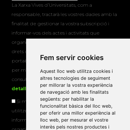
La Xarxa Vives d’Universitats, com a
responsable, tractarà les vostres dades amb la
finalitat de gestionar la vostra subscripció i
informar-vos dels actes i activitats que
organitza la Xarxa Vives. Podeu exercir els
drets d’accés, rectificació, supressió,
Fem servir cookies
portabilitat, limitació o oposició al tractament
per mitjans físics o electrònics. Podeu
Aquest lloc web utilitza cookies i
altres tecnologies de seguiment
consultar la
informació addicional i
per millorar la vostra experiència
detallada sobre protecció de dades
.
de navegació amb les finalitats
següents:
per habilitar la
Si marqueu aquesta casella, consentiu que
funcionalitat bàsica del lloc web
,
utilitzem les vostres dades per a enviar-vos
per oferir una millor experiència al
lloc web
,
per mesurar el vostre
informació sobre els actes i activitats que
interès pels nostres productes i
organitza la Xarxa Vives.