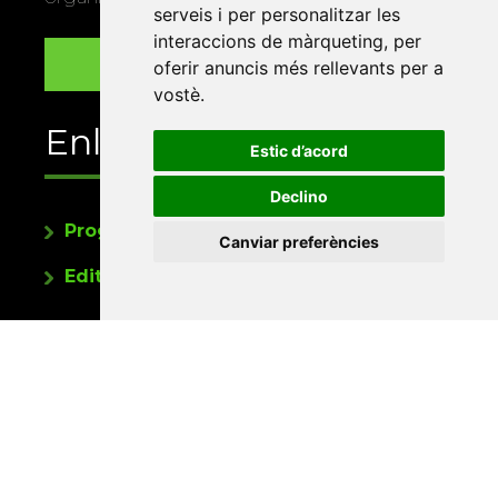
serveis i per personalitzar les
interaccions de màrqueting
,
per
oferir anuncis més rellevants per a
vostè
.
Enllaços
Estic d’acord
Declino
Programa de publicacions
Canviar preferències
Editorials universitàries a Twitter
Contacte