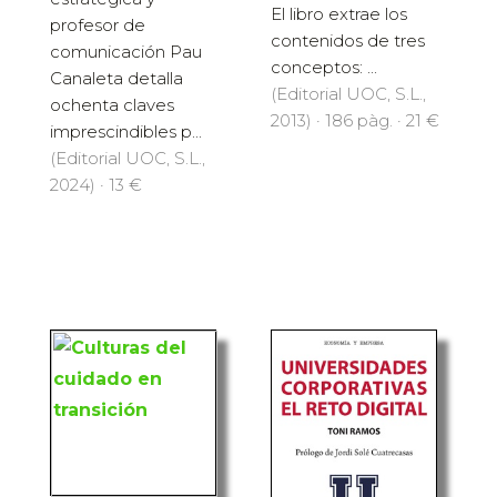
El libro extrae los
profesor de
contenidos de tres
comunicación Pau
conceptos: ...
Canaleta detalla
(Editorial UOC, S.L.,
ochenta claves
2013) · 186 pàg. · 21 €
imprescindibles p...
(Editorial UOC, S.L.,
2024) · 13 €