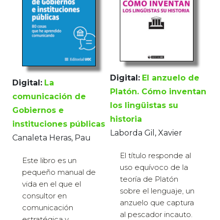
Digital:
El anzuelo de
Digital:
La
Platón. Cómo inventan
comunicación de
los lingüistas su
Gobiernos e
historia
instituciones públicas
Laborda Gil, Xavier
Canaleta Heras, Pau
El título responde al
Este libro es un
uso equívoco de la
pequeño manual de
teoría de Platón
vida en el que el
sobre el lenguaje, un
consultor en
anzuelo que captura
comunicación
al pescador incauto.
estratégica y