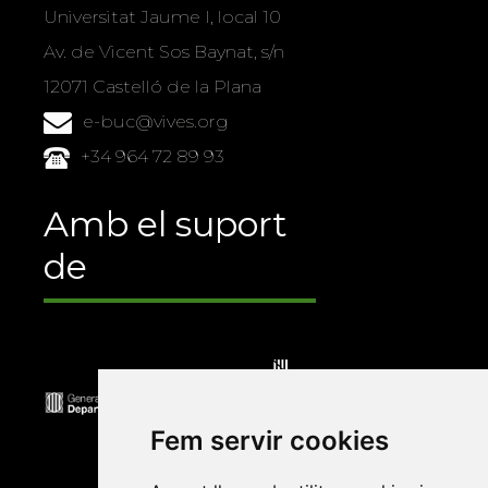
Universitat Jaume I, local 10
Av. de Vicent Sos Baynat, s/n
12071 Castelló de la Plana
e-buc@vives.org
+34 964 72 89 93
Amb el suport
de
Fem servir cookies