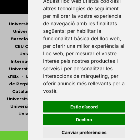
Aquest lloc web utilitza cookies i
altres tecnologies de seguiment
per millorar la vostra experiència
de navegació amb les finalitats
Universitat Abat Oliba CEU
•
Universitat d'Alacant
•
següents:
per habilitar la
Universitat d'Andorra
•
Universitat Autònoma de
funcionalitat bàsica del lloc web
,
Barcelona
•
Universitat de Barcelona
•
Universitat
per oferir una millor experiència al
CEU Cardenal Herrera
•
Universitat de Girona
•
lloc web
,
per mesurar el vostre
Universitat de les Illes Balears
•
Universitat
interès pels nostres productes i
Internacional de Catalunya
•
Universitat Jaume I
•
serveis i per personalitzar les
Universitat de Lleida
•
Universitat Miguel Hernández
interaccions de màrqueting
,
per
d'Elx
•
Universitat Oberta de Catalunya
•
Universitat
oferir anuncis més rellevants per a
de Perpinyà Via Domitia
•
Universitat Politècnica de
vostè
.
Catalunya
•
Universitat Politècnica de València
•
Universitat Pompeu Fabra
•
Universitat Ramon Llull
•
Universitat Rovira i Virgili
•
Universitat de Sàsser
•
Estic d’acord
Universitat de València
•
Universitat de Vic -
Declino
Universitat Central de Catalunya
Canviar preferències