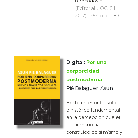
mercados d...
(Editorial UOC, S.L.,
2017) · 254 pàg. · 8 €
Digital:
Por una
corporeidad
postmoderna
Pié Balaguer, Asun
Existe un error filosófico
e histórico fundamental
en la percepción que el
ser humano ha
construido de sí mismo y