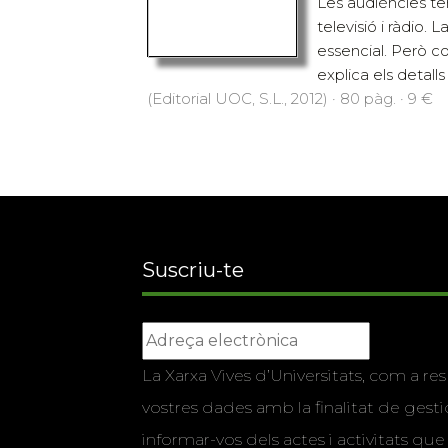
Les audiències t
televisió i ràdio. 
essencial. Però co
explica els detall
(Editorial UOC, S.L., 2012) · 80 pàg. · 9 €
Suscriu-te
La Xarxa Vives d’Universitats, com a res
vostres dades amb la finalitat de gestio
informar-vos dels actes i activitats que