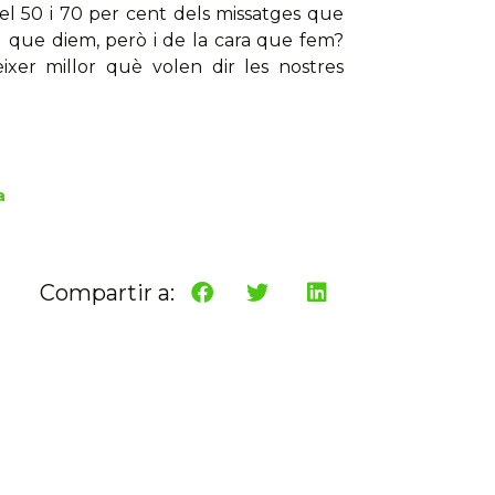
el 50 i 70 per cent dels missatges que
 que diem, però i de la cara que fem?
ixer millor què volen dir les nostres
r
a
Compartir a: