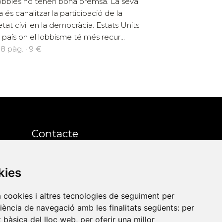
lobbies no tenen bona premsa. La seva
a és canalitzar la participació de la
etat civil en la democràcia. Estats Units
l país on el lobbisme té més recur...
18 pàg. · 9 €
Contacte
Xarxa Vives d'Universitats
kies
Edifici Àgora
a cookies i altres tecnologies de seguiment per
Universitat Jaume I, local 10
riència de navegació amb les finalitats següents:
per
es a
Av. de Vicent Sos Baynat, s/n
at bàsica del lloc web
,
per oferir una millor