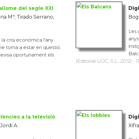
talisme del segle XXI
Digi
na Mª; Tirado Serrano,
Bogd
Les 
anys 
 la crisi econòmica l'any
inst
me torna a estar en qüestió.
Balc
 revisa oportunament els
(Editorial UOC, S.L., 2012) · 1
iències a la televisió
Digi
Jordi A.
Xifr