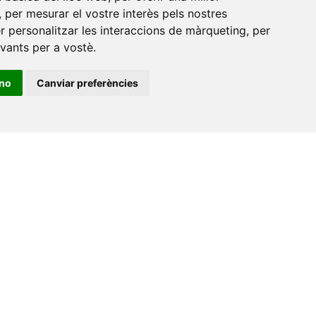
12071 Castelló de la Plana
,
per mesurar el vostre interès pels nostres
er personalitzar les interaccions de màrqueting
,
per
e-buc@vives.org
evants per a vostè
.
+34 964 72 89 93
ino
Canviar preferències
Amb el suport
de