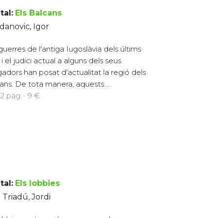
tal:
Els Balcans
anovic, Igor
guerres de l'antiga Iugoslàvia dels últims
i el judici actual a alguns dels seus
igadors han posat d'actualitat la regió dels
ans. De tota manera, aquests ...
12 pàg. · 9 €
tal:
Els lobbies
a Triadú, Jordi