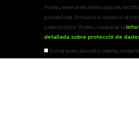
Podeu exercir els drets d’accés, rectifi
portabilitat, limitació o oposició al tr
o electrònics. Podeu consultar la
info
detallada sobre protecció de dade
Si marqueu aquesta casella, consenti
vostres dades per a enviar-vos informac
activitats que organitza la Xarxa Vives.