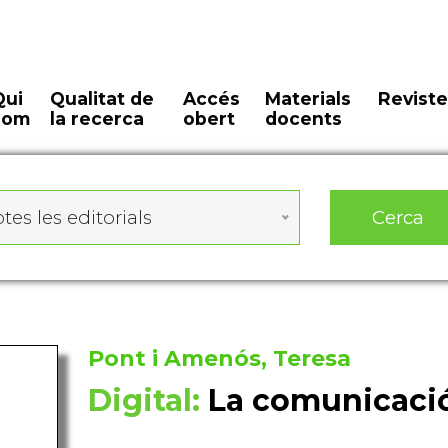
Qui
Qualitat de
Accés
Materials
Reviste
som
la recerca
obert
docents
Cerca
tes les editorials
Pont i Amenós, Teresa
Digital:
La comunicació