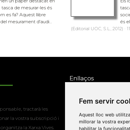
enen un paper destacat en
Els 
La tasca de mesurar-les és
tasc
m es fa? Aquest llibre
soci
s del mesurament d'audi...
és e
(Editorial UOC, S.L., 2012) · 1
Enllaços
Programa de
Fem servir coo
ponsable, tractarà les
publicacions
Aquest lloc web utilitz
nar la vostra subscripció i
millorar la vostra expe
Editorials universitàri
 organitza la Xarxa Vives.
habilitar la funcionalit