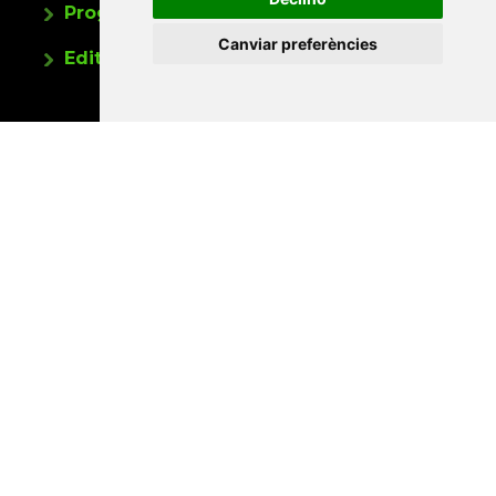
Programa de publicacions
Canviar preferències
Editorials universitàries a Twitter
Contacte
Xarxa Vives d'Universitats
Edifici Àgora
Universitat Jaume I, local 10
Av. de Vicent Sos Baynat, s/n
12071 Castelló de la Plana