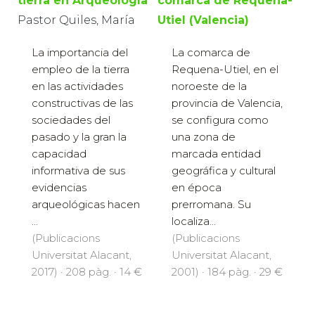
tierra en Arqueología
comarca de Requena-
Pastor Quiles, María
Utiel (Valencia)
La importancia del
La comarca de
empleo de la tierra
Requena-Utiel, en el
en las actividades
noroeste de la
constructivas de las
provincia de Valencia,
sociedades del
se configura como
pasado y la gran la
una zona de
capacidad
marcada entidad
informativa de sus
geográfica y cultural
evidencias
en época
arqueológicas hacen
prerromana. Su
...
localiza...
(Publicacions
(Publicacions
Universitat Alacant,
Universitat Alacant,
2017) · 208 pàg. · 14 €
2001) · 184 pàg. · 29 €