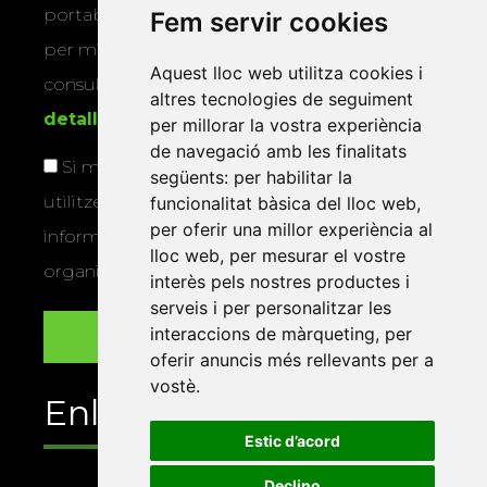
portabilitat, limitació o oposició al tractament
Fem servir cookies
per mitjans físics o electrònics. Podeu
Aquest lloc web utilitza cookies i
consultar la
informació addicional i
altres tecnologies de seguiment
detallada sobre protecció de dades
.
per millorar la vostra experiència
de navegació amb les finalitats
Si marqueu aquesta casella, consentiu que
següents:
per habilitar la
utilitzem les vostres dades per a enviar-vos
funcionalitat bàsica del lloc web
,
per oferir una millor experiència al
informació sobre els actes i activitats que
lloc web
,
per mesurar el vostre
organitza la Xarxa Vives.
interès pels nostres productes i
serveis i per personalitzar les
interaccions de màrqueting
,
per
oferir anuncis més rellevants per a
vostè
.
Enllaços
Estic d’acord
Declino