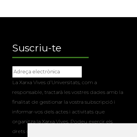
Suscriu-te
La Xarxa Vives d’Universitats, com a
responsable, tractarà les vostres dades amb la
finalitat de gestionar la vostra subscripció i
informar-vos dels actes i activitats que
organitza la Xarxa Vives. Podeu exercir els
drets d’accés, rectificació, supressió,