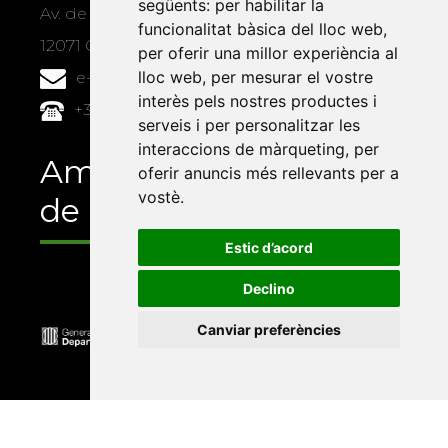
següents:
per habilitar la
Av. de Vicent Sos Baynat, s/n
funcionalitat bàsica del lloc web
,
12071 Castelló de la Plana
per oferir una millor experiència al
lloc web
,
per mesurar el vostre
e-buc@vives.org
interès pels nostres productes i
+34 964 72 89 93
serveis i per personalitzar les
interaccions de màrqueting
,
per
Amb el suport
oferir anuncis més rellevants per a
vostè
.
de
Estic d’acord
Declino
Canviar preferències