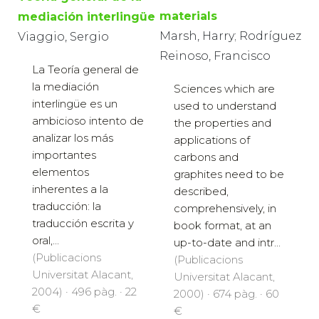
materials
mediación interlingüe
Marsh, Harry; Rodríguez
Viaggio, Sergio
Reinoso, Francisco
La Teoría general de
la mediación
Sciences which are
interlingüe es un
used to understand
ambicioso intento de
the properties and
analizar los más
applications of
importantes
carbons and
elementos
graphites need to be
inherentes a la
described,
traducción: la
comprehensively, in
traducción escrita y
book format, at an
oral,...
up-to-date and intr...
(Publicacions
(Publicacions
Universitat Alacant,
Universitat Alacant,
2004) · 496 pàg. · 22
2000) · 674 pàg. · 60
€
€