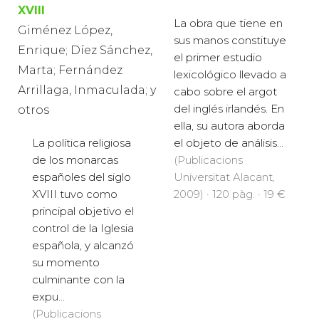
XVIII
La obra que tiene en
Giménez López,
sus manos constituye
Enrique; Díez Sánchez,
el primer estudio
Marta; Fernández
lexicológico llevado a
Arrillaga, Inmaculada; y
cabo sobre el argot
del inglés irlandés. En
otros
ella, su autora aborda
La política religiosa
el objeto de análisis...
de los monarcas
(Publicacions
españoles del siglo
Universitat Alacant,
XVIII tuvo como
2009) · 120 pàg. · 19 €
principal objetivo el
control de la Iglesia
española, y alcanzó
su momento
culminante con la
expu...
(Publicacions