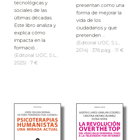
tecnológicas y
presentan como una
sociales de las
forma de mejorar la
últimas décadas.
vida de los
Este libro analiza y
ciudadanos y que
explica cómo
pretenden ...
impacta en la
(Editorial UOC, S.L.,
formació...
2014) · 376 pàg. · 11 €
(Editorial UOC, S.L.,
2025) · 7 €