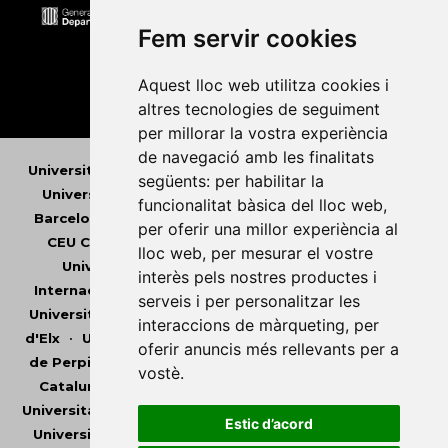
Fem servir cookies
Aquest lloc web utilitza cookies i
altres tecnologies de seguiment
per millorar la vostra experiència
de navegació amb les finalitats
Universitat Abat Oliba CEU
•
Universitat d'Alacant
•
següents:
per habilitar la
Universitat d'Andorra
•
Universitat Autònoma de
funcionalitat bàsica del lloc web
,
Barcelona
•
Universitat de Barcelona
•
Universitat
per oferir una millor experiència al
CEU Cardenal Herrera
•
Universitat de Girona
•
lloc web
,
per mesurar el vostre
Universitat de les Illes Balears
•
Universitat
interès pels nostres productes i
Internacional de Catalunya
•
Universitat Jaume I
•
serveis i per personalitzar les
Universitat de Lleida
•
Universitat Miguel Hernández
interaccions de màrqueting
,
per
d'Elx
•
Universitat Oberta de Catalunya
•
Universitat
oferir anuncis més rellevants per a
de Perpinyà Via Domitia
•
Universitat Politècnica de
vostè
.
Catalunya
•
Universitat Politècnica de València
•
Universitat Pompeu Fabra
•
Universitat Ramon Llull
•
Estic d’acord
Universitat Rovira i Virgili
•
Universitat de Sàsser
•