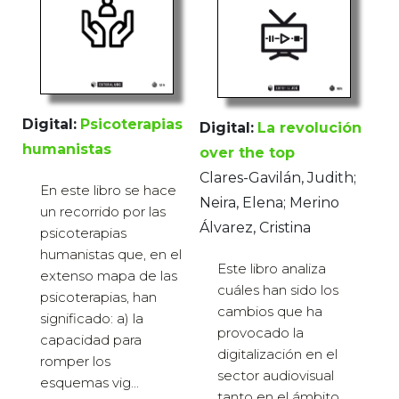
Digital:
Psicoterapias
Digital:
La revolución
humanistas
over the top
Clares-Gavilán, Judith;
En este libro se hace
Neira, Elena; Merino
un recorrido por las
Álvarez, Cristina
psicoterapias
humanistas que, en el
Este libro analiza
extenso mapa de las
cuáles han sido los
psicoterapias, han
cambios que ha
significado: a) la
provocado la
capacidad para
digitalización en el
romper los
sector audiovisual
esquemas vig...
tanto en el ámbito