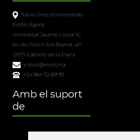
Xarxa Vives d'Universitats
Edifici Àgora
Universitat Jaume I, local 10
Av. de Vicent Sos Baynat, s/n
12071 Castelló de la Plana
e-buc@vives.org
+34 964 72 89 93
Amb el suport
de