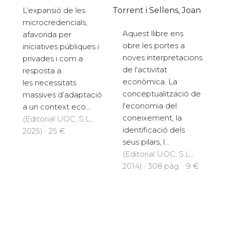
Torrent i Sellens, Joan
L’expansió de les
microcredencials,
Aquest llibre ens
afavorida per
obre les portes a
iniciatives públiques i
noves interpretacions
privades i com a
de l'activitat
resposta a
econòmica. La
les necessitats
conceptualització de
massives d’adaptació
l'economia del
a un context eco...
coneixement, la
(Editorial UOC, S.L.,
identificació dels
2025) · 25 €
seus pilars, l...
(Editorial UOC, S.L.,
2014) · 308 pàg. · 9 €