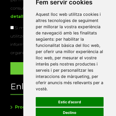
Fem servir cookies
consultar la
informació addicional i
Aquest lloc web utilitza cookies i
detallada sobre protecció de dades
.
altres tecnologies de seguiment
per millorar la vostra experiència
Si marqueu aquesta casella, consentiu que
de navegació amb les finalitats
utilitzem les vostres dades per a enviar-vos
següents:
per habilitar la
informació sobre els actes i activitats que
funcionalitat bàsica del lloc web
,
per oferir una millor experiència al
organitza la Xarxa Vives.
lloc web
,
per mesurar el vostre
interès pels nostres productes i
serveis i per personalitzar les
interaccions de màrqueting
,
per
oferir anuncis més rellevants per a
Enllaços
vostè
.
Estic d’acord
Programa de publicacions
Declino