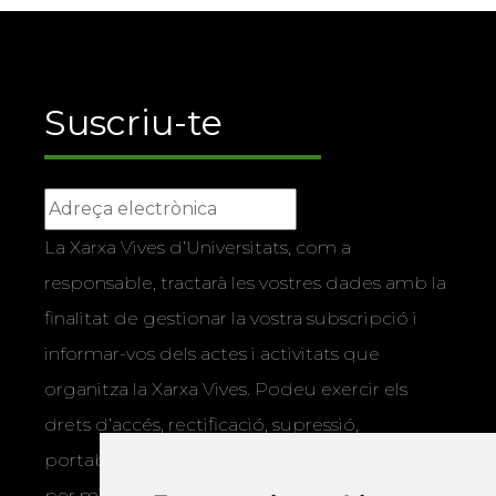
Suscriu-te
La Xarxa Vives d’Universitats, com a
responsable, tractarà les vostres dades amb la
finalitat de gestionar la vostra subscripció i
informar-vos dels actes i activitats que
organitza la Xarxa Vives. Podeu exercir els
drets d’accés, rectificació, supressió,
portabilitat, limitació o oposició al tractament
per mitjans físics o electrònics. Podeu