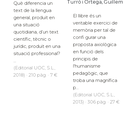
Turró i Ortega, Guillem
Què diferencia un
text de la llengua
El llibre és un
general, produït en
veritable exercici de
una situació
memòria per tal de
quotidiana, d’un text
confi gurar una
científic, tècnic o
proposta axiològica
jurídic, produït en una
en funció dels
situació professional?
principis de
...
l'humanisme
(Editorial UOC, S.L.,
pedagògic, que
2018) · 210 pàg. · 7 €
troba una magnífica
p...
(Editorial UOC, S.L.,
2013) · 306 pàg. · 27 €