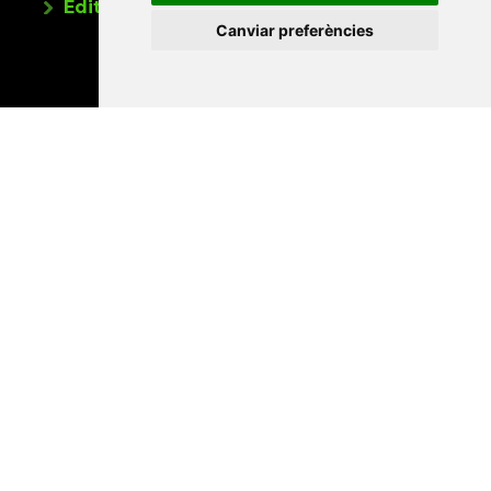
Editorials universitàries a Twitter
Canviar preferències
Contacte
Xarxa Vives d'Universitats
Edifici Àgora
Universitat Jaume I, local 10
Av. de Vicent Sos Baynat, s/n
12071 Castelló de la Plana
e-buc@vives.org