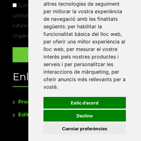
altres tecnologies de seguiment
Si marqueu aquesta casella, consentiu que
per millorar la vostra experiència
utilitzem les vostres dades per a enviar-vos
de navegació amb les finalitats
informació sobre els actes i activitats que
següents:
per habilitar la
funcionalitat bàsica del lloc web
,
organitza la Xarxa Vives.
per oferir una millor experiència al
lloc web
,
per mesurar el vostre
interès pels nostres productes i
serveis i per personalitzar les
interaccions de màrqueting
,
per
Enllaços
oferir anuncis més rellevants per a
vostè
.
Programa de publicacions
Estic d’acord
Editorials universitàries a Twitter
Declino
Canviar preferències