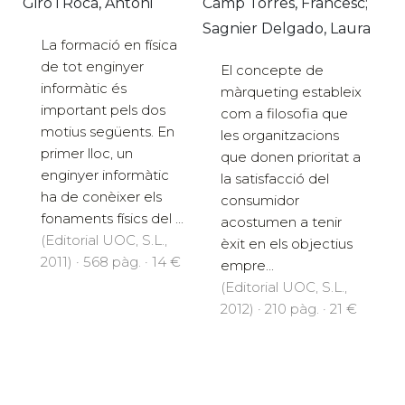
Giró i Roca, Antoni
Camp Torres, Francesc;
Sagnier Delgado, Laura
La formació en física
de tot enginyer
El concepte de
informàtic és
màrqueting estableix
important pels dos
com a filosofia que
motius següents. En
les organitzacions
primer lloc, un
que donen prioritat a
enginyer informàtic
la satisfacció del
ha de conèixer els
consumidor
fonaments físics del ...
acostumen a tenir
(Editorial UOC, S.L.,
èxit en els objectius
2011) · 568 pàg. · 14 €
empre...
(Editorial UOC, S.L.,
2012) · 210 pàg. · 21 €