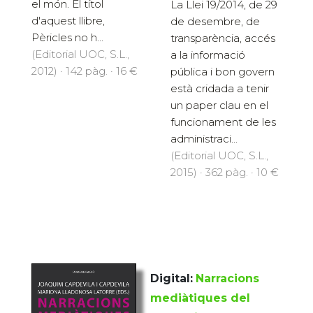
el món. El títol
La Llei 19/2014, de 29
d'aquest llibre,
de desembre, de
Pèricles no h...
transparència, accés
(Editorial UOC, S.L.,
a la informació
2012) · 142 pàg. · 16 €
pública i bon govern
està cridada a tenir
un paper clau en el
funcionament de les
administraci...
(Editorial UOC, S.L.,
2015) · 362 pàg. · 10 €
Digital:
Narracions
mediàtiques del