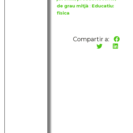
de grau mitjà
:
Educatiu:
física
Compartir a: