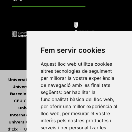
Fem servir cookies
Aquest lloc web utilitza cookies i
altres tecnologies de seguiment
per millorar la vostra experiència
Universitat Abat Oliba CEU
•
Universitat d'Alacant
•
de navegació amb les finalitats
Universitat d'Andorra
•
Universitat Autònoma de
següents:
per habilitar la
Barcelona
•
Universitat de Barcelona
•
Universitat
funcionalitat bàsica del lloc web
,
CEU Cardenal Herrera
•
Universitat de Girona
•
per oferir una millor experiència al
Universitat de les Illes Balears
•
Universitat
lloc web
,
per mesurar el vostre
Internacional de Catalunya
•
Universitat Jaume I
•
interès pels nostres productes i
Universitat de Lleida
•
Universitat Miguel Hernández
serveis i per personalitzar les
d'Elx
•
Universitat Oberta de Catalunya
•
Universitat