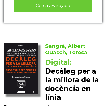
Cerca avançada
Sangrà, Albert
Guasch, Teresa
Digital:
Decàleg per a
la millora de la
docència en
línia