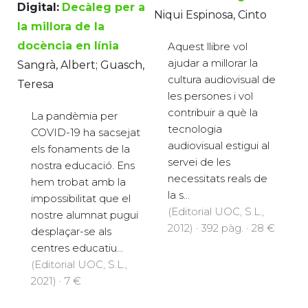
Digital:
Decàleg per a
Niqui Espinosa, Cinto
la millora de la
docència en línia
Aquest llibre vol
ajudar a millorar la
Sangrà, Albert; Guasch,
cultura audiovisual de
Teresa
les persones i vol
contribuir a què la
La pandèmia per
tecnologia
COVID-19 ha sacsejat
audiovisual estigui al
els fonaments de la
servei de les
nostra educació. Ens
necessitats reals de
hem trobat amb la
la s...
impossibilitat que el
(Editorial UOC, S.L.,
nostre alumnat pugui
2012) · 392 pàg. · 28 €
desplaçar-se als
centres educatiu...
(Editorial UOC, S.L.,
2021) · 7 €