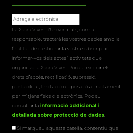
La Xarxa Vives d’Universitats, com a
responsable, tractarà les vostres dades amb la
finalitat de gestionar la vostra subscripció i
informar-vos dels actes i activitats que
organitza la Xarxa Vives. Podeu exercir els
drets d’accés, rectificació, supressió,
portabilitat, limitació o oposició al tractament
per mitjans físics o electrònics. Podeu
consultar la
informació addicional i
detallada sobre protecció de dades
.
Si marqueu aquesta casella, consentiu que