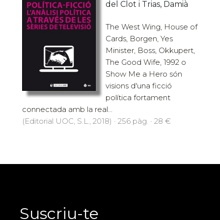
del Clot i Trias, Damià
The West Wing, House of
Cards, Borgen, Yes
Minister, Boss, Okkupert,
The Good Wife, 1992 o
Show Me a Hero són
visions d'una ficció
política fortament
connectada amb la real...
(Editorial UOC, S.L., 2018) · 256 pàg. · 28 €
Suscriu-te