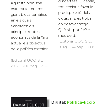
d'incertesa. El català,
Aquesta obra s'ha
tot i tenint a favor la
estructurat en tres
predisposició dels
grans blocs temàtics,
ciutadans, es troba
en els quals
en desavantatge.
s'aborden els
Què s'hi pot fer? A
principals reptes
més de d...
econòmics de la Xina
(Editorial UOC, S.L.,
actual, els objectius
2012) · 174 pàg. · 18 €
de la política exterior
...
(Editorial UOC, S.L.,
2012) · 286 pàg. · 25 €
Digital:
Política-ficció