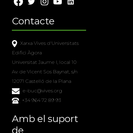
Contacte
Xarxa Vives d'Universitats
Edifici Àgora
Universitat Jaume I, local 10
Av. de Vicent Sos Baynat, s/n
12071 Castelló de la Plana
e-buc@vives.org
+34 964 72 89 93
Amb el suport
de