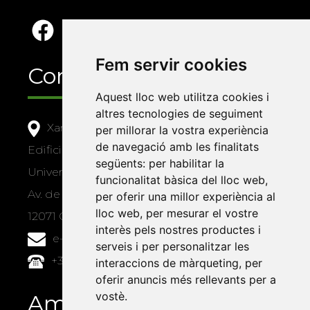
Fem servir cookies
Contacte
Aquest lloc web utilitza cookies i
altres tecnologies de seguiment
Xarxa Vives d'Universitats
per millorar la vostra experiència
de navegació amb les finalitats
Edifici Àgora
següents:
per habilitar la
Universitat Jaume I, local 10
funcionalitat bàsica del lloc web
,
Av. de Vicent Sos Baynat, s/n
per oferir una millor experiència al
lloc web
,
per mesurar el vostre
12071 Castelló de la Plana
interès pels nostres productes i
e-buc@vives.org
serveis i per personalitzar les
+34 964 72 89 93
interaccions de màrqueting
,
per
oferir anuncis més rellevants per a
vostè
.
Amb el suport