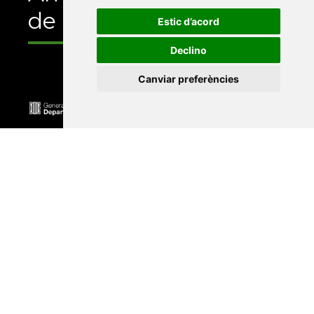
de
Estic d’acord
Declino
Canviar preferències
Universitat Abat Oliba CEU
•
Universitat d'Alacant
•
Universitat d'Andorra
•
Universitat Autònoma de
Barcelona
•
Universitat de Barcelona
•
Universitat
CEU Cardenal Herrera
•
Universitat de Girona
•
Universitat de les Illes Balears
•
Universitat
Internacional de Catalunya
•
Universitat Jaume I
•