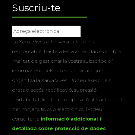
Suscriu-te
La Xarxa Vives d’Universitats, com a
responsable, tractarà les vostres dades amb la
finalitat de gestionar la vostra subscripció i
informar-vos dels actes i activitats que
organitza la Xarxa Vives. Podeu exercir els
drets d’accés, rectificació, supressió,
portabilitat, limitació o oposició al tractament
per mitjans físics o electrònics. Podeu
consultar la
informació addicional i
detallada sobre protecció de dades
.