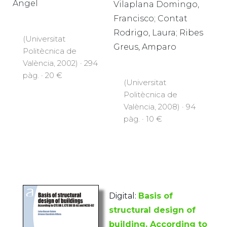
Ángel
Vilaplana Domingo,
Francisco; Contat
Rodrigo, Laura; Ribes
(Universitat
Greus, Amparo
Politècnica de
València, 2002) · 294
pàg. · 20 €
(Universitat
Politècnica de
València, 2008) · 94
pàg. · 10 €
Digital:
Basis of
structural design of
building. According to