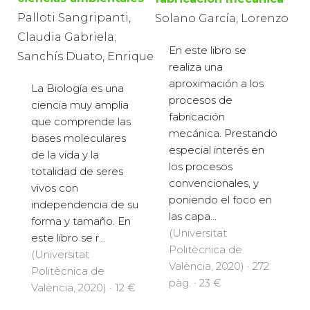
Palloti Sangripanti,
Solano García, Lorenzo
Claudia Gabriela;
En este libro se
Sanchís Duato, Enrique
realiza una
aproximación a los
La Biología es una
procesos de
ciencia muy amplia
fabricación
que comprende las
mecánica. Prestando
bases moleculares
especial interés en
de la vida y la
los procesos
totalidad de seres
convencionales, y
vivos con
poniendo el foco en
independencia de su
las capa...
forma y tamaño. En
(Universitat
este libro se r...
Politècnica de
(Universitat
València, 2020) · 272
Politècnica de
pàg. · 23 €
València, 2020) · 12 €