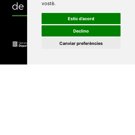
vostè
.
de
Estic d’acord
Declino
Canviar preferències
Universitat Abat Oliba CEU
•
Universitat d'Alacant
•
Universitat d'Andorra
•
Universitat Autònoma de
Barcelona
•
Universitat de Barcelona
•
Universitat
CEU Cardenal Herrera
•
Universitat de Girona
•
Universitat de les Illes Balears
•
Universitat
Internacional de Catalunya
•
Universitat Jaume I
•
Universitat de Lleida
•
Universitat Miguel Hernández