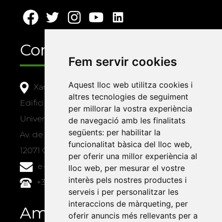
Contacte
Fem servir cookies
Aquest lloc web utilitza cookies i
Xarxa Vives d'Universitats
altres tecnologies de seguiment
Edifici Àgora
per millorar la vostra experiència
Universitat Jaume I, local 10
de navegació amb les finalitats
següents:
per habilitar la
Av. de Vicent Sos Baynat, s/n
funcionalitat bàsica del lloc web
,
12071 Castelló de la Plana
per oferir una millor experiència al
e-buc@vives.org
lloc web
,
per mesurar el vostre
interès pels nostres productes i
+34 964 72 89 93
serveis i per personalitzar les
interaccions de màrqueting
,
per
Amb el suport
oferir anuncis més rellevants per a