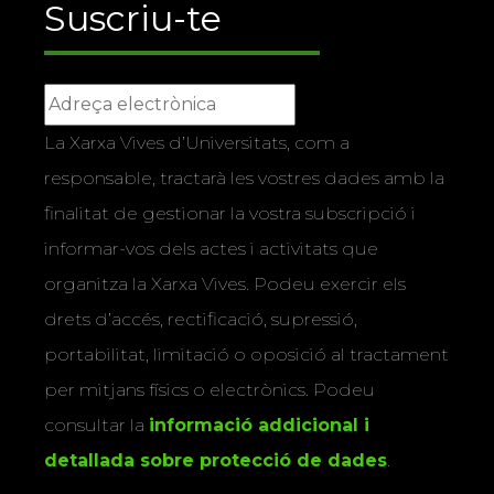
Suscriu-te
La Xarxa Vives d’Universitats, com a
responsable, tractarà les vostres dades amb la
finalitat de gestionar la vostra subscripció i
informar-vos dels actes i activitats que
organitza la Xarxa Vives. Podeu exercir els
drets d’accés, rectificació, supressió,
portabilitat, limitació o oposició al tractament
per mitjans físics o electrònics. Podeu
consultar la
informació addicional i
detallada sobre protecció de dades
.