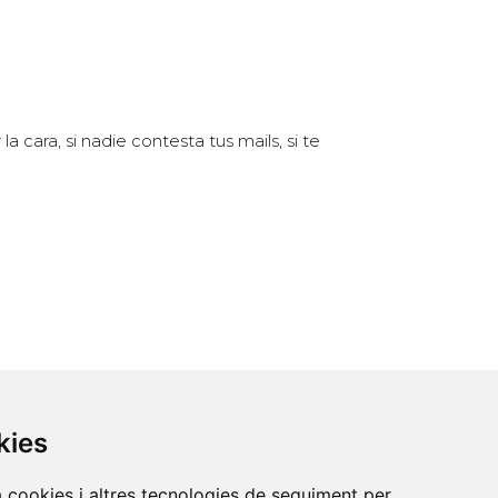
a cara, si nadie contesta tus mails, si te
kies
Contacte
a cookies i altres tecnologies de seguiment per