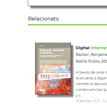
Relacionats
Digital:
Interne
Barber, Benjamin
Batlle Rubio, Al
A través de este l
acercarse a algun
centran la discusi
consecuencias que
y c...
(Editorial UOC, S.L