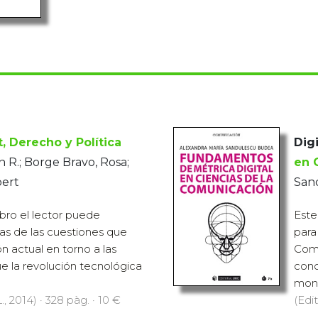
t, Derecho y Política
Digi
 R.; Borge Bravo, Rosa;
en 
bert
San
ibro el lector puede
Este
as de las cuestiones que
para
ón actual en torno a las
Comu
 la revolución tecnológica
conc
monit
., 2014) · 328 pàg. · 10 €
(Edit