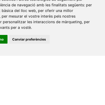
riència de navegació amb les finalitats següents:
per
Xarxa Vives d'Universitats
at bàsica del lloc web
,
per oferir una millor
Edifici Àgora
,
per mesurar el vostre interès pels nostres
Universitat Jaume I, local 10
er personalitzar les interaccions de màrqueting
,
per
es a
evants per a vostè
.
Av. de Vicent Sos Baynat, s/n
12071 Castelló de la Plana
ino
Canviar preferències
e-buc@vives.org
+34 964 72 89 93
Amb el suport
de