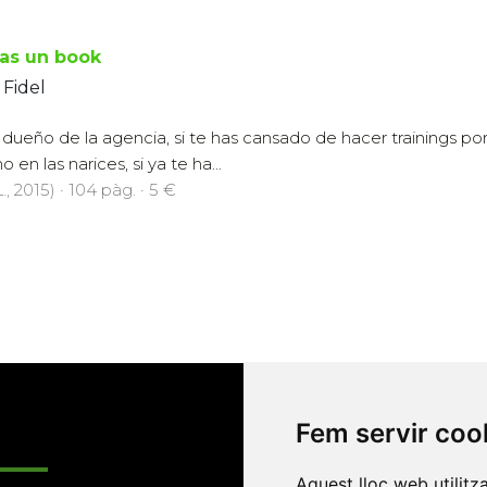
as un book
 Fidel
l dueño de la agencia, si te has cansado de hacer trainings por l
 en las narices, si ya te ha...
., 2015) · 104 pàg. · 5 €
Fem servir coo
Enllaços
Aquest lloc web utilitz