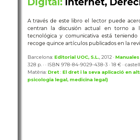
Digital:
Internet, Derec
A través de este libro el lector puede ace
centran la discusión actual en torno a 
tecnológica y comunicativa está teniendo en
recoge quince artículos publicados en la revi
Barcelona:
Editorial UOC, S.L.
, 2012 ·
Manuales
328 p. · · ISBN 978-84-9029-438-3 · 18 € · castel
Matèria:
Dret
:
El dret i la seva aplicació en a
psicologia legal, medicina legal)