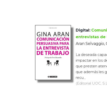
Digital:
Comunic
entrevistas de 
Aran Selvaggio,
La deseada capac
impactar en los d
que presten atenc
que además les gu
recu...
(Editorial UOC, S.L