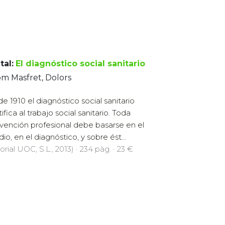
tal:
El diagnóstico social sanitario
m Masfret, Dolors
e 1910 el diagnóstico social sanitario
ifica al trabajo social sanitario. Toda
rvención profesional debe basarse en el
io, en el diagnóstico, y sobre ést...
orial UOC, S.L., 2013) · 234 pàg. · 23 €