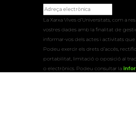
La Xarxa Vives d’Universitats, com a res
vostres dades amb la finalitat de gestio
informar-vos dels actes i activitats que
Podeu exercir els drets d’accés, rectifi
portabilitat, limitació o oposició al tr
o electrònics. Podeu consultar la
info
detallada sobre protecció de dade
Si marqueu aquesta casella, consenti
vostres dades per a enviar-vos informac
activitats que organitza la Xarxa Vives.