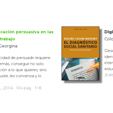
ación persuasiva en las
Digi
trabajo
Colo
 Georgina
Desd
ident
idad de persuadir requiere
inte
emás, conseguir no solo
estud
ión a lo que quieres, sino
(Edit
ste, les convenza y lo
., 2014) · 104 pàg. · 11 €