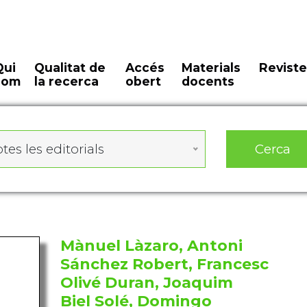
Qui
Qualitat de
Accés
Materials
Reviste
som
la recerca
obert
docents
Cerca
tes les editorials
Mànuel Làzaro, Antoni
Sánchez Robert, Francesc
Olivé Duran, Joaquim
Biel Solé, Domingo