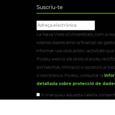
Suscriu-te
La Xarxa Vives d’Universitats, com a res
vostres dades amb la finalitat de gestio
informar-vos dels actes i activitats que
Podeu exercir els drets d’accés, rectifi
portabilitat, limitació o oposició al tr
o electrònics. Podeu consultar la
info
detallada sobre protecció de dade
Si marqueu aquesta casella, consenti
vostres dades per a enviar-vos informac
activitats que organitza la Xarxa Vives.