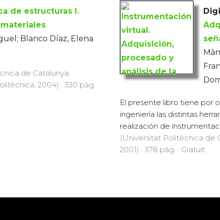
a de estructuras I.
Digi
 materiales
Adq
guel; Blanco Díaz, Elena
señ
Mànu
Fran
ècnica de Catalunya.
Domi
Politècnica, 2004) · 330 pàg. ·
El presente libro tiene por 
ingeniería las distintas her
realización de instrumentación
(Universitat Politècnica de C
2001) · 378 pàg. · Gratuït