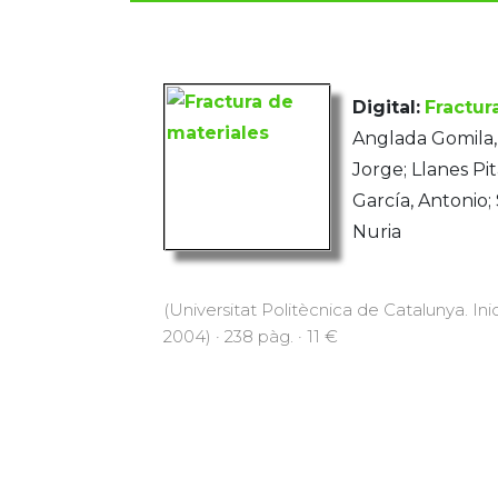
Digital:
Fractur
Anglada Gomila, 
Jorge; Llanes Pi
García, Antonio;
Nuria
(Universitat Politècnica de Catalunya. Inic
2004) · 238 pàg. · 11 €