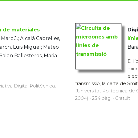
a de materiales
Digi
Marc J.; Alcalá Cabrelles,
líni
tarch, Luis Miguel; Mateo
Bará
 Salan Ballesteros, Maria
El l
micr
elec
transmissió, la carta de Smith 
iativa Digital Politècnica,
(Universitat Politècnica de C
2004) · 254 pàg. · Gratuït