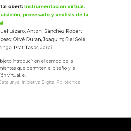
tal obert:
Instrumentación virtual.
uisición, procesado y análisis de la
al
el Làzaro, Antoni; Sánchez Robert,
cesc; Olivé Duran, Joaquim; Biel Solé,
ngo; Prat Tasias, Jordi
objeto introducir en el campo de la
ramientas que permiten el diseño y la
 virtual, e...
atalunya. Iniciativa Digital Politècnica,