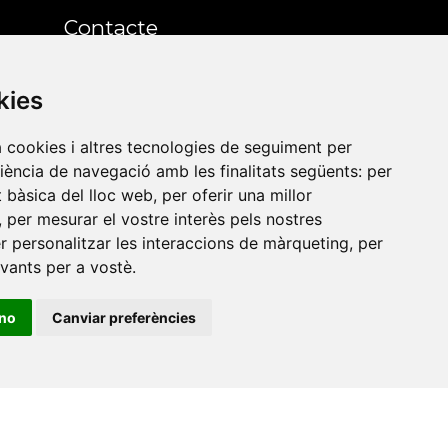
Contacte
Xarxa Vives d'Universitats
kies
Edifici Àgora
a cookies i altres tecnologies de seguiment per
Universitat Jaume I, local 10
riència de navegació amb les finalitats següents:
per
es a
Av. de Vicent Sos Baynat, s/n
at bàsica del lloc web
,
per oferir una millor
,
per mesurar el vostre interès pels nostres
12071 Castelló de la Plana
er personalitzar les interaccions de màrqueting
,
per
e-buc@vives.org
evants per a vostè
.
+34 964 72 89 93
ino
Canviar preferències
Amb el suport
de