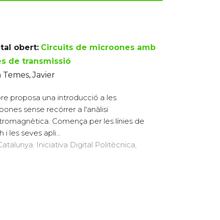
tal obert:
Circuits de microones amb
es de transmissió
 Temes, Javier
libre proposa una introducció a les
oones sense recórrer a l'anàlisi
tromagnètica. Comença per les línies de
i les seves apli...
atalunya. Iniciativa Digital Politècnica,