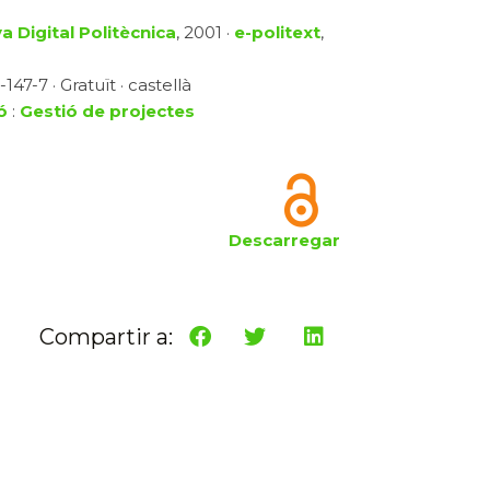
a Digital Politècnica
, 2001 ·
e-politext
,
47-7 · Gratuït · castellà
ó
:
Gestió de projectes
Descarregar
Compartir a: