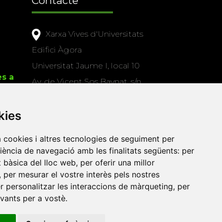
Contacte
Xarxa Vives d'Universitats
Edifici Àgora
Universitat Jaume I, local 10
es a
Av. de Vicent Sos Baynat, s/n
12071 Castelló de la Plana
kies
e-buc@vives.org
+34 964 72 89 93
a cookies i altres tecnologies de seguiment per
riència de navegació amb les finalitats següents:
per
Amb el suport
at bàsica del lloc web
,
per oferir una millor
de
,
per mesurar el vostre interès pels nostres
er personalitzar les interaccions de màrqueting
,
per
evants per a vostè
.