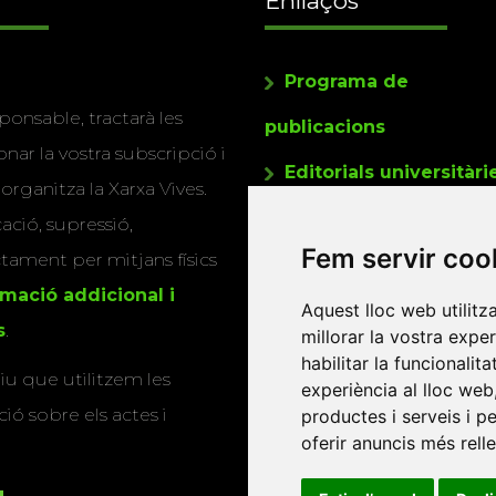
Enllaços
Programa de
ponsable, tractarà les
publicacions
nar la vostra subscripció i
Editorials universitàri
 organitza la Xarxa Vives.
Twitter
cació, supressió,
Fem servir coo
actament per mitjans físics
rmació addicional i
Aquest lloc web utilitz
s
.
millorar la vostra expe
habilitar la funcionalit
u que utilitzem les
experiència al lloc web
ió sobre els actes i
productes i serveis i p
oferir anuncis més rell