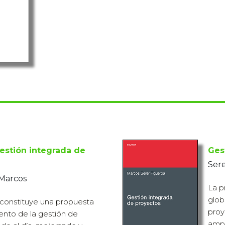
estión integrada de
Ges
Sere
 Marcos
La p
glob
 constituye una propuesta
proy
iento de la gestión de
ampl