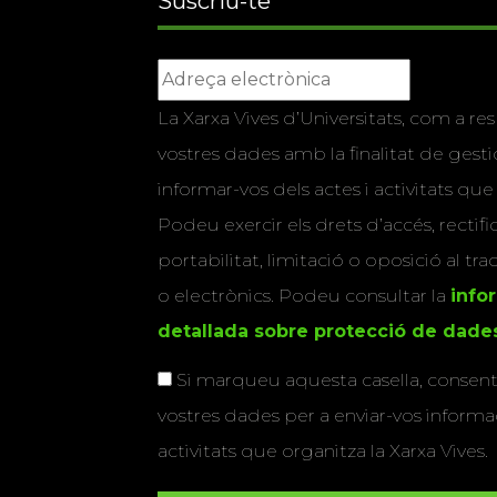
Suscriu-te
La Xarxa Vives d’Universitats, com a res
vostres dades amb la finalitat de gestio
informar-vos dels actes i activitats que
Podeu exercir els drets d’accés, rectifi
portabilitat, limitació o oposició al tr
o electrònics. Podeu consultar la
info
detallada sobre protecció de dade
Si marqueu aquesta casella, consenti
vostres dades per a enviar-vos informac
activitats que organitza la Xarxa Vives.