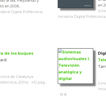
do al día, mejorando y
en 2
ó en 2006...
(Uni
iativa Digital Politècnica,
Iniciativa Digital Politècnica
a de los buques
Digi
card
Tele
Tarr
ècnica de Catalunya.
Politècnica, 2004) · 412 pàg. ·
(Uni
Inic
· 19 €