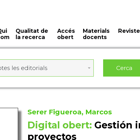
Qui
Qualitat de
Accés
Materials
Reviste
som
la recerca
obert
docents
Cerca
tes les editorials
Serer Figueroa, Marcos
Digital obert:
Gestión 
proyectos