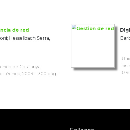
encia de red
Digi
oni; Hesselbach Serra,
Barb
(Uni
Inici
ècnica de Catalunya.
10 €
Politècnica, 2004) · 300 pàg. ·