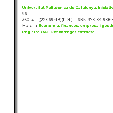
Universitat Politècnica de Catalunya. Iniciativ
96
360 p. · · ((22,069MB)(PDF)) · ISBN 978-84-9880-1
Matèria:
Economia, finances, empresa i gesti
Registre OAI
·
Descarregar extracte