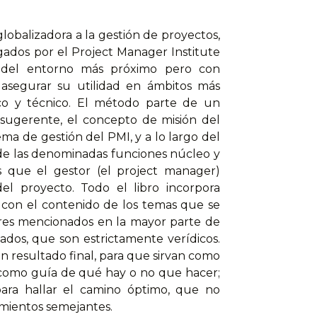
obalizadora a la gestión de proyectos,
gados por el Project Manager Institute
as del entorno más próximo pero con
asegurar su utilidad en ámbitos más
ico y técnico. El método parte de un
sugerente, el concepto de misión del
a de gestión del PMI, y a lo largo del
 de las denominadas funciones núcleo y
s que el gestor (el project manager)
del proyecto. Todo el libro incorpora
 con el contenido de los temas que se
ares mencionados en la mayor parte de
atados, que son estrictamente verídicos.
in resultado final, para que sirvan como
o como guía de qué hay o no que hacer;
 para hallar el camino óptimo, que no
amientos semejantes.