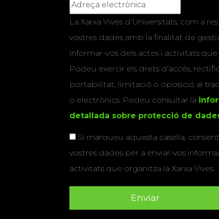
La Xarxa Vives d’Universitats, com a res
vostres dades amb la finalitat de gestio
informar-vos dels actes i activitats que
Podeu exercir els drets d’accés, rectifi
portabilitat, limitació o oposició al tr
o electrònics. Podeu consultar la
info
detallada sobre protecció de dade
Si marqueu aquesta casella, consenti
vostres dades per a enviar-vos informac
activitats que organitza la Xarxa Vives.