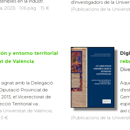
enibles en la indústr...
d'investigadors de la Universi
, 2023) · 106 pàg. · 15 €
(Publicacions de la Universit
ón y entorno territorial
Digi
at de València
reb
Dive
i signat amb la Delegació
Aque
Diputació Provincial de
d'es
l 2013, el Vicerectorat de
Gemm
cció Territorial va...
espe
a Universitat de València,
així
 10 €
(Publicacions de la Universit