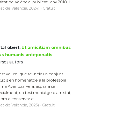
tat de València, publicat l'any 2018. L...
at de València, 2024) · Gratuït
tal obert:
Ut amicitiam omnibus
us humanis anteponatis
rsos autors
st volum, que reuneix un conjunt
tudis en homenatge a la professora
a Avenoza Vera, aspira a ser,
cialment, un testimoniatge d'amistat,
 com a conservar e...
at de València, 2023) · Gratuït