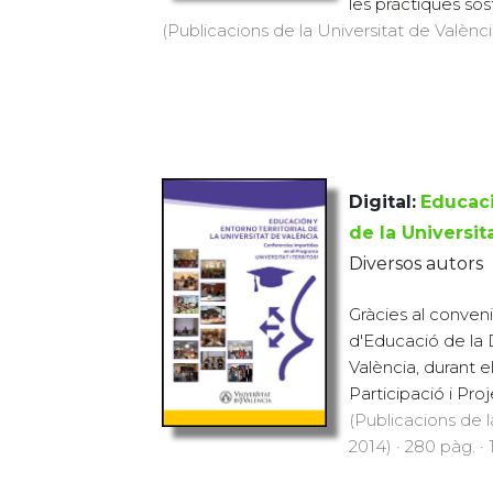
les pràctiques sost
(Publicacions de la Universitat de València
Digital:
Educaci
de la Universit
Diversos autors
Gràcies al conven
d'Educació de la 
València, durant e
Participació i Proje
(Publicacions de l
2014) · 280 pàg. ·