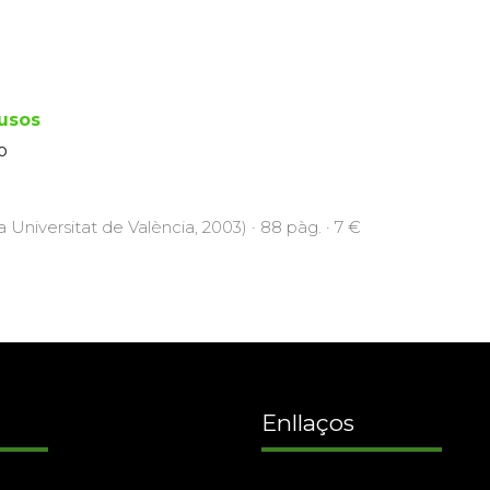
usos
o
a Universitat de València, 2003) · 88 pàg. · 7 €
Enllaços