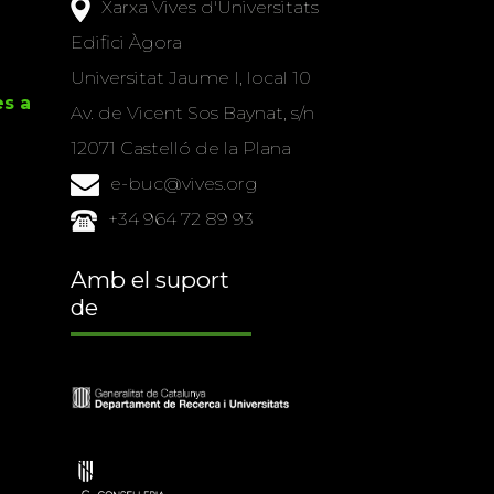
Xarxa Vives d'Universitats
Edifici Àgora
Universitat Jaume I, local 10
es a
Av. de Vicent Sos Baynat, s/n
12071 Castelló de la Plana
e-buc@vives.org
+34 964 72 89 93
Amb el suport
de