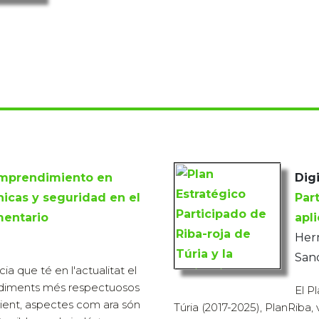
emprendimiento en
Digi
nicas y seguridad en el
Part
mentario
apl
Herm
Sand
ia que té en l'actualitat el
diments més respectuosos
El P
ent, aspectes com ara són
Túria (2017-2025), PlanRiba,