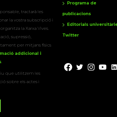
Programa de
ponsable, tractarà les
publicacions
nar la vostra subscripció i
Editorials universitàri
 organitza la Xarxa Vives.
Twitter
cació, supressió,
actament per mitjans físics
rmació addicional i
s
.
u que utilitzem les
ió sobre els actes i