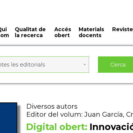
Qui
Qualitat de
Accés
Materials
Reviste
som
la recerca
obert
docents
Cerca
tes les editorials
Diversos autors
Editor del volum: Juan García, Cr
Digital obert:
Innovaci