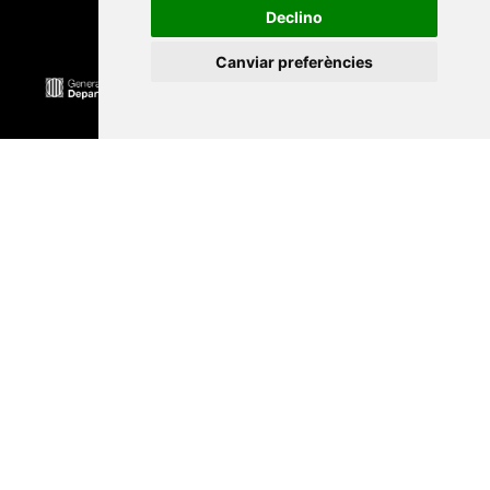
Declino
Canviar preferències
Universitat Abat Oliba CEU
•
Universitat d'Alacant
•
Universitat d'Andorra
•
Universitat Autònoma de
Barcelona
•
Universitat de Barcelona
•
Universitat
CEU Cardenal Herrera
•
Universitat de Girona
•
Universitat de les Illes Balears
•
Universitat
Internacional de Catalunya
•
Universitat Jaume I
•
Universitat de Lleida
•
Universitat Miguel Hernández
d'Elx
•
Universitat Oberta de Catalunya
•
Universitat
de Perpinyà Via Domitia
•
Universitat Politècnica de