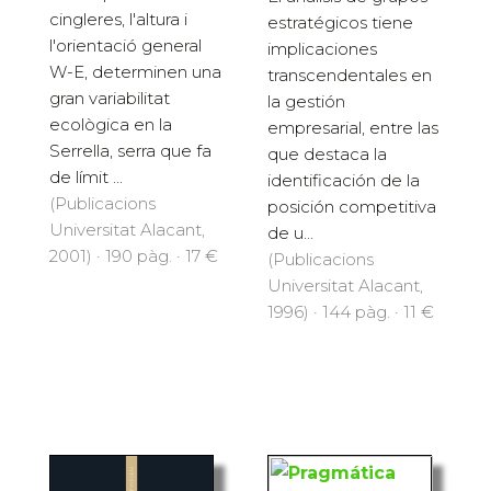
cingleres, l'altura i
estratégicos tiene
l'orientació general
implicaciones
W-E, determinen una
transcendentales en
gran variabilitat
la gestión
ecològica en la
empresarial, entre las
Serrella, serra que fa
que destaca la
de límit ...
identificación de la
(Publicacions
posición competitiva
Universitat Alacant,
de u...
2001) · 190 pàg. · 17 €
(Publicacions
Universitat Alacant,
1996) · 144 pàg. · 11 €