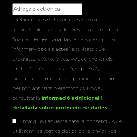
La Xarxa Vives d’Universitats, com a
responsable, tractarà les vostres dades amb la
finalitat de gestionar la vostra subscripció i
informar-vos dels actes i activitats que
organitza la Xarxa Vives. Podeu exercir els
drets d’accés, rectificació, supressió,
portabilitat, limitació o oposició al tractament
per mitjans físics o electrònics. Podeu
consultar la
informació addicional i
detallada sobre protecció de dades
.
Si marqueu aquesta casella, consentiu que
utilitzem les vostres dades per a enviar-vos