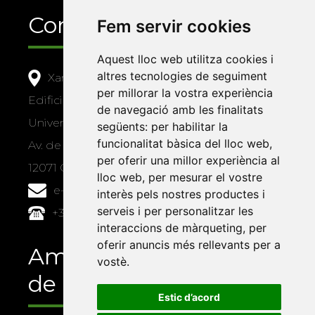
Contacte
Fem servir cookies
Aquest lloc web utilitza cookies i
altres tecnologies de seguiment
Xarxa Vives d'Universitats
per millorar la vostra experiència
Edifici Àgora
de navegació amb les finalitats
Universitat Jaume I, local 10
següents:
per habilitar la
funcionalitat bàsica del lloc web
,
Av. de Vicent Sos Baynat, s/n
per oferir una millor experiència al
12071 Castelló de la Plana
lloc web
,
per mesurar el vostre
e-buc@vives.org
interès pels nostres productes i
serveis i per personalitzar les
+34 964 72 89 93
interaccions de màrqueting
,
per
oferir anuncis més rellevants per a
Amb el suport
vostè
.
de
Estic d’acord