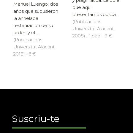
y pragmática. La obra
Manuel Luengo; dos
que aquí
años que supusieron
presentamos busca...
la anhelada
(Publicacions
restauración de su
Universitat Alacant,
orden y el ...
2008) · 1 pàg. · 9 €
(Publicacions
Universitat Alacant,
2018) · 6 €
Suscriu-te