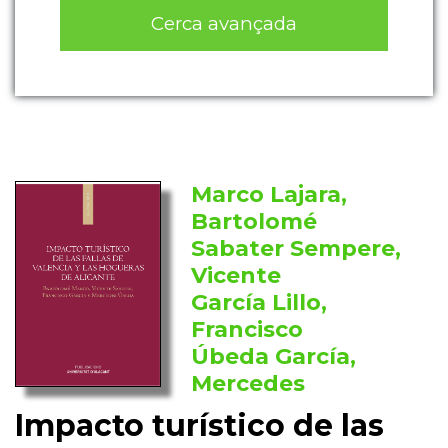
Cerca avançada
Marco Lajara,
Bartolomé
Sabater Sempere,
Vicente
García Lillo,
Francisco
Úbeda García,
Mercedes
Impacto turístico de las