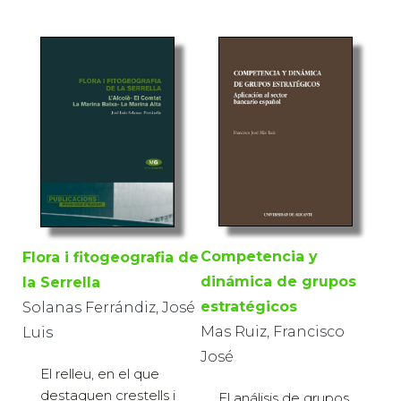
Competencia y
Flora i fitogeografia de
dinámica de grupos
la Serrella
estratégicos
Solanas Ferrándiz, José
Mas Ruiz, Francisco
Luis
José
El relleu, en el que
destaquen crestells i
El análisis de grupos