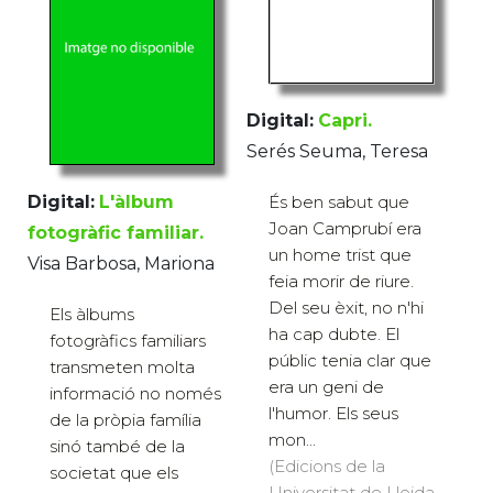
Digital:
Capri.
Serés Seuma, Teresa
Digital:
L'àlbum
És ben sabut que
Joan Camprubí era
fotogràfic familiar.
un home trist que
Visa Barbosa, Mariona
feia morir de riure.
Del seu èxit, no n'hi
Els àlbums
ha cap dubte. El
fotogràfics familiars
públic tenia clar que
transmeten molta
era un geni de
informació no només
l'humor. Els seus
de la pròpia família
mon...
sinó també de la
(Edicions de la
societat que els
Universitat de Lleida,