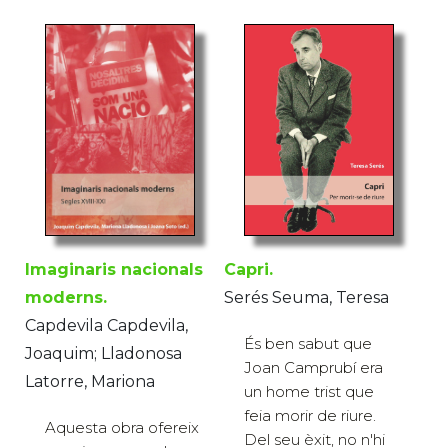
Capri.
Imaginaris nacionals
Serés Seuma, Teresa
moderns.
Capdevila Capdevila,
És ben sabut que
Joaquim; Lladonosa
Joan Camprubí era
Latorre, Mariona
un home trist que
feia morir de riure.
Aquesta obra ofereix
Del seu èxit, no n'hi