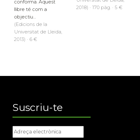
conforma. Aquest
2018) · 170 pàg. · 5 €
llibre té com a
objectiu...
(Edicions de la
Universitat de Lleida,
2013) · 6 €
Suscriu-te