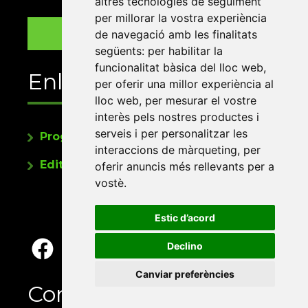
altres tecnologies de seguiment
per millorar la vostra experiència
de navegació amb les finalitats
següents:
per habilitar la
funcionalitat bàsica del lloc web
,
Enllaços
per oferir una millor experiència al
lloc web
,
per mesurar el vostre
interès pels nostres productes i
serveis i per personalitzar les
Programa de publicacions
interaccions de màrqueting
,
per
Editorials universitàries a Twitter
oferir anuncis més rellevants per a
vostè
.
Estic d’acord
Declino
Canviar preferències
Contacte