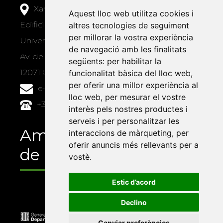
Xarxa Vives d'Universitats
Aquest lloc web utilitza cookies i
Edifici Àgora
altres tecnologies de seguiment
per millorar la vostra experiència
Universitat Jaume I, local 10
de navegació amb les finalitats
Av. de Vicent Sos Baynat, s/n
següents:
per habilitar la
12071 Castelló de la Plana
funcionalitat bàsica del lloc web
,
per oferir una millor experiència al
e-buc@vives.org
lloc web
,
per mesurar el vostre
+34 964 72 89 93
interès pels nostres productes i
serveis i per personalitzar les
Amb el suport
interaccions de màrqueting
,
per
oferir anuncis més rellevants per a
de
vostè
.
Estic d’acord
Declino
Canviar preferències