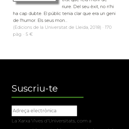
riure. Del seu èxit, no n'hi
ha cap dubte. El públic tenia clar que era un geni
de l'humor. Els seus mon...
(Edicions de la Universitat de Lleida, 2018) · 170
pàg. · 5 €
Suscriu-te
La Xarxa Vives d’Universitats, com a