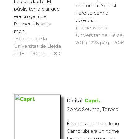
ha cap dubte. El
conforma. Aquest
públic tenia clar que
llibre té com a
era un geni de
objectiu...
l'humor. Els seus
(Edicions de la
mon...
Universitat de Lleida,
(Edicions de la
2013) · 226 pàg. · 20 €
Universitat de Lleida,
2018) · 170 pàg. · 18 €
Digital:
Capri.
Serés Seuma, Teresa
És ben sabut que Joan
Camprubí era un home
trist que feia morir de