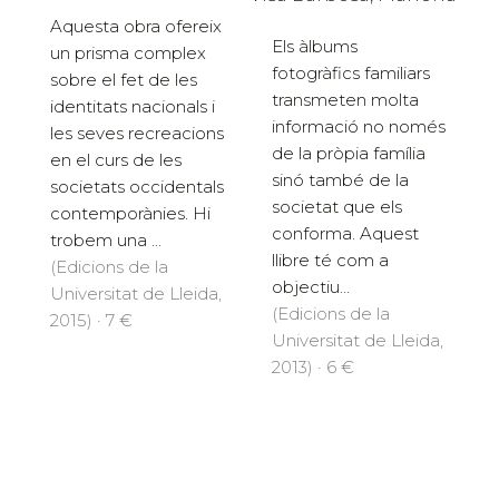
Aquesta obra ofereix
Els àlbums
un prisma complex
fotogràfics familiars
sobre el fet de les
transmeten molta
identitats nacionals i
informació no només
les seves recreacions
de la pròpia família
en el curs de les
sinó també de la
societats occidentals
societat que els
contemporànies. Hi
conforma. Aquest
trobem una ...
llibre té com a
(Edicions de la
objectiu...
Universitat de Lleida,
(Edicions de la
2015) · 7 €
Universitat de Lleida,
2013) · 6 €