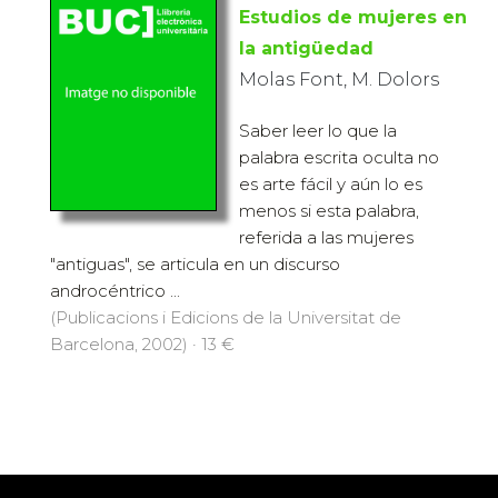
Estudios de mujeres en
la antigüedad
Molas Font, M. Dolors
Saber leer lo que la
palabra escrita oculta no
es arte fácil y aún lo es
menos si esta palabra,
referida a las mujeres
"antiguas", se articula en un discurso
androcéntrico ...
(Publicacions i Edicions de la Universitat de
Barcelona, 2002) · 13 €