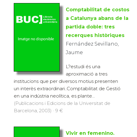
Comptabilitat de costos
a Catalunya abans de la
partida doble: tres
recerques històriques
Fernández Sevillano,
Jaume
L?estudi és una
aproximació a tres
institucions que per diversos motius presenten
un interès extraordinari..Comptabilitat de Gestió
en una indústria neolítica, es plante...
(Publicacions i Edicions de la Universitat de
Barcelona, 2003) · 9 €
Vivir en femenino.