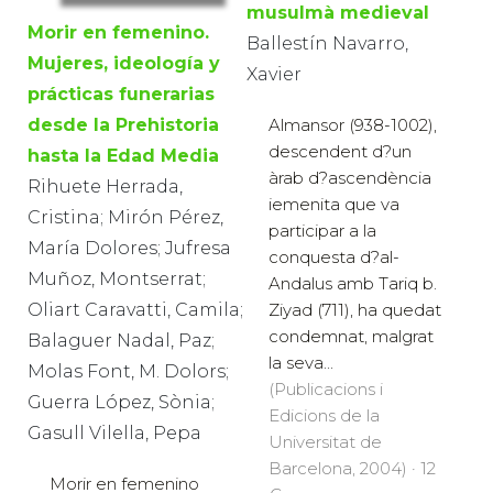
musulmà medieval
Morir en femenino.
Ballestín Navarro,
Mujeres, ideología y
Xavier
prácticas funerarias
desde la Prehistoria
Almansor (938-1002),
descendent d?un
hasta la Edad Media
àrab d?ascendència
Rihuete Herrada,
iemenita que va
Cristina; Mirón Pérez,
participar a la
María Dolores; Jufresa
conquesta d?al-
Muñoz, Montserrat;
Andalus amb Tariq b.
Oliart Caravatti, Camila;
Ziyad (711), ha quedat
condemnat, malgrat
Balaguer Nadal, Paz;
la seva...
Molas Font, M. Dolors;
(Publicacions i
Guerra López, Sònia;
Edicions de la
Gasull Vilella, Pepa
Universitat de
Barcelona, 2004) · 12
Morir en femenino