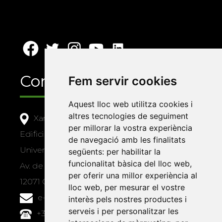
Contacte
Fem servir cookies
Aquest lloc web utilitza cookies i
altres tecnologies de seguiment
Xarxa Vives d'Universitats
per millorar la vostra experiència
Edifici Àgora
de navegació amb les finalitats
Universitat Jaume I, local 10
següents:
per habilitar la
funcionalitat bàsica del lloc web
,
Av. de Vicent Sos Baynat, s/n
per oferir una millor experiència al
12071 Castelló de la Plana
lloc web
,
per mesurar el vostre
e-buc@vives.org
interès pels nostres productes i
serveis i per personalitzar les
+34 964 72 89 93