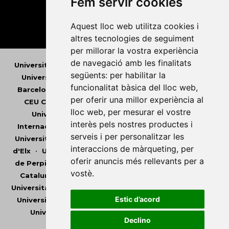
Fem servir cookies
Aquest lloc web utilitza cookies i
altres tecnologies de seguiment
per millorar la vostra experiència
de navegació amb les finalitats
Universitat Abat Oliba CEU
•
Universitat d'Alacant
•
següents:
per habilitar la
Universitat d'Andorra
•
Universitat Autònoma de
funcionalitat bàsica del lloc web
,
Barcelona
•
Universitat de Barcelona
•
Universitat
per oferir una millor experiència al
CEU Cardenal Herrera
•
Universitat de Girona
•
lloc web
,
per mesurar el vostre
Universitat de les Illes Balears
•
Universitat
interès pels nostres productes i
Internacional de Catalunya
•
Universitat Jaume I
•
serveis i per personalitzar les
Universitat de Lleida
•
Universitat Miguel Hernández
interaccions de màrqueting
,
per
d'Elx
•
Universitat Oberta de Catalunya
•
Universitat
oferir anuncis més rellevants per a
de Perpinyà Via Domitia
•
Universitat Politècnica de
vostè
.
Catalunya
•
Universitat Politècnica de València
•
Universitat Pompeu Fabra
•
Universitat Ramon Llull
•
Estic d’acord
Universitat Rovira i Virgili
•
Universitat de Sàsser
•
Universitat de València
•
Universitat de Vic -
Declino
Universitat Central de Catalunya