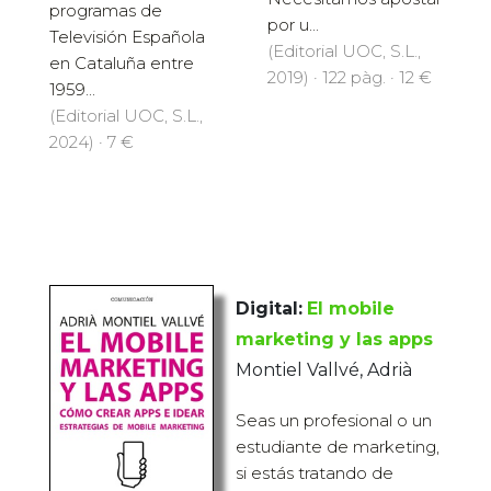
programas de
por u...
Televisión Española
(Editorial UOC, S.L.,
en Cataluña entre
2019) · 122 pàg. · 12 €
1959...
(Editorial UOC, S.L.,
2024) · 7 €
Digital:
El mobile
marketing y las apps
Montiel Vallvé, Adrià
Seas un profesional o un
estudiante de marketing,
si estás tratando de