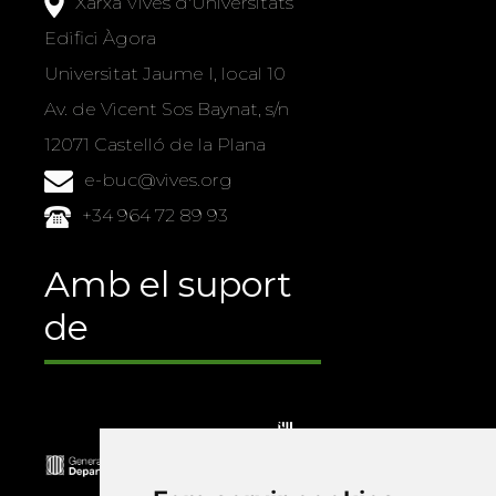
Xarxa Vives d'Universitats
Edifici Àgora
Universitat Jaume I, local 10
Av. de Vicent Sos Baynat, s/n
12071 Castelló de la Plana
e-buc@vives.org
+34 964 72 89 93
Amb el suport
de