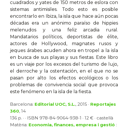
cuadrados y yates de 150 metros de eslora con
sistemas antimisiles. Todo esto es posible
encontrarlo en Ibiza, la isla que hace aún pocas
décadas era un anónimo paraíso de hippies
melenudos y una feliz arcadia rural.
Mandatarios políticos, deportistas de élite,
actores de Hollywood, magnates rusos y
jeques árabes acuden ahora en tropel a la isla
en busca de sus playas y sus fiestas. Este libro
es un viaje por los excesos del turismo de lujo,
el derroche y la ostentación, en el que no se
pasan por alto los efectos ecológicos o los
problemas de convivencia social que provoca
este fenómeno en la isla de la fiesta.
Barcelona:
Editorial UOC, S.L.
, 2015 ·
Reportajes
360
, 14
136 p. · · ISBN 978-84-9064-938-1 · 12 € · castellà
Matèria:
Economia, finances, empresa i gestió
: