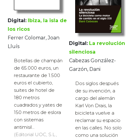
Digital:
Ibiza, la isla de
los ricos
Ferrer Colomar, Joan
Digital:
La revolución
Lluís
silenciosa
Cabezas González-
Botellas de champán
de 65.000 euros, un
Garzón, Dani
restaurante de 1.500
euros el cubierto,
Dos siglos después
suites de hotel de
de su invención, a
180 metros
cargo del alemán
cuadrados y yates de
Karl Von Drais, la
150 metros de eslora
bicicleta vuelve a
con sistemas
reclamar su espacio
antimisil...
en las calles. No solo
(Editorial UOC, S.L.,
como una solución