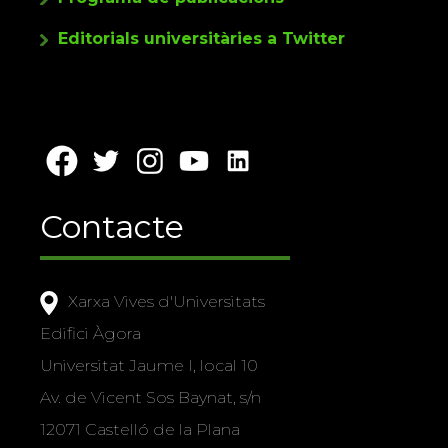
Editorials universitàries a Twitter
Contacte
Xarxa Vives d'Universitats
Edifici Àgora
Universitat Jaume I, local 10
Av. de Vicent Sos Baynat, s/n
12071 Castelló de la Plana