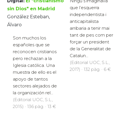
Digital:
El "cristianismo
Ningú s’imaginava
que l’esquerra
sin Dios" en Madrid
independentista i
González Esteban,
anticapitalista
Álvaro
arribaria a tenir mai
tant de pes com per
Son muchos los
forçar un president
españoles que se
de la Generalitat de
reconocen cristianos
Catalun...
pero rechazan a la
(Editorial UOC, S.L.,
Iglesia católica. Una
2017) · 132 pàg. · 6 €
muestra de ello es el
apoyo de tantos
sectores alejados de
la organización rel...
(Editorial UOC, S.L.,
2015) · 136 pàg. · 13 €