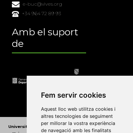
e-buc@vives.org
+34 964 72 89 93
Amb el suport
de
Fem servir cookies
Aquest lloc web utilitza cookies i
altres tecnologies de seguiment
per millorar la vostra experiència
Universitat Abat Oliba CEU
•
Universitat d'Alacant
•
de navegació amb les finalitats