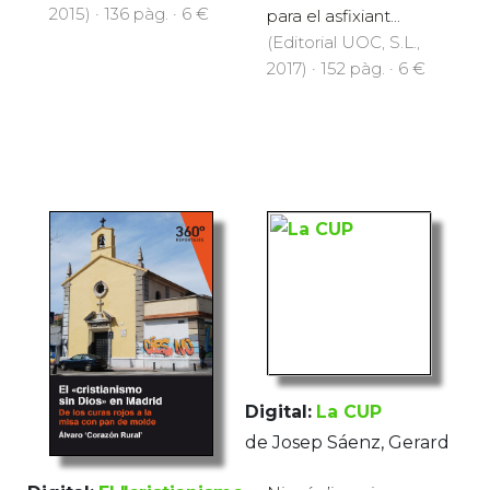
2015) · 136 pàg. · 6 €
para el asfixiant...
(Editorial UOC, S.L.,
2017) · 152 pàg. · 6 €
Digital:
La CUP
de Josep Sáenz, Gerard