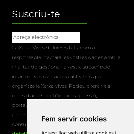
Suscriu-te
La Xarxa Vives d’Universitats, com a
responsable, tractarà les vostres dades amb la
finalitat de gestionar la vostra subscripció i
informar-vos dels actes i activitats que
organitza la Xarxa Vives. Podeu exercir els
drets d’accés, rectificació, supressió,
portabilitat, limitació o oposició al tractament
per mitjans físics o electrònics. Podeu
Fem servir cookies
consultar la
informació addicional i
Aquest lloc web utilitza cookies i
detallada sobre protecció de dades
.