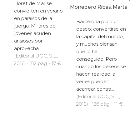
Lloret de Mar se
Monedero Ribas, Marta
convierten en verano
en paraísos de la
Barcelona pidió un
juerga. Millares de
deseo: convertirse en
jóvenes acuden
la capital del mundo;
ansiosos por
y muchos piensan
aprovecha...
que lo ha
(Editorial UOC, S.L.,
conseguido. Pero
2016) · 212 pàg. · 17 €
cuando los deseos se
hacen realidad, a
veces pueden
acarrear contra...
(Editorial UOC, S.L.,
2015) · 126 pàg. · 11 €