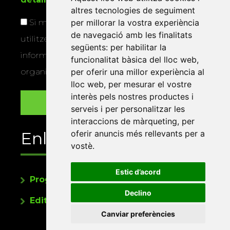
altres tecnologies de seguiment
Si marqueu aquesta casella, consentiu que
per millorar la vostra experiència
de navegació amb les finalitats
utilitzem les vostres dades per a enviar-vos
següents:
per habilitar la
informació sobre els actes i activitats que
funcionalitat bàsica del lloc web
,
organitza la Xarxa Vives.
per oferir una millor experiència al
lloc web
,
per mesurar el vostre
interès pels nostres productes i
serveis i per personalitzar les
interaccions de màrqueting
,
per
Enllaços
oferir anuncis més rellevants per a
vostè
.
Estic d’acord
Programa de publicacions
Declino
Editorials universitàries a Twitter
Canviar preferències