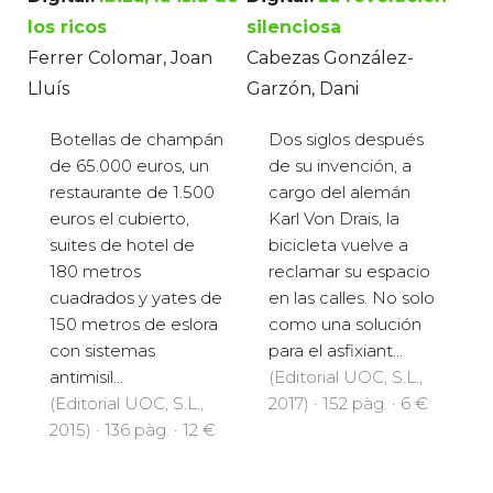
los ricos
silenciosa
Ferrer Colomar, Joan
Cabezas González-
Lluís
Garzón, Dani
Botellas de champán
Dos siglos después
de 65.000 euros, un
de su invención, a
restaurante de 1.500
cargo del alemán
euros el cubierto,
Karl Von Drais, la
suites de hotel de
bicicleta vuelve a
180 metros
reclamar su espacio
cuadrados y yates de
en las calles. No solo
150 metros de eslora
como una solución
con sistemas
para el asfixiant...
antimisil...
(Editorial UOC, S.L.,
(Editorial UOC, S.L.,
2017) · 152 pàg. · 6 €
2015) · 136 pàg. · 12 €