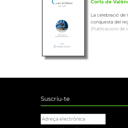
Corts de Valèn
La celebració de 
conquesta del reg
(Publicacions de l
Suscriu-te