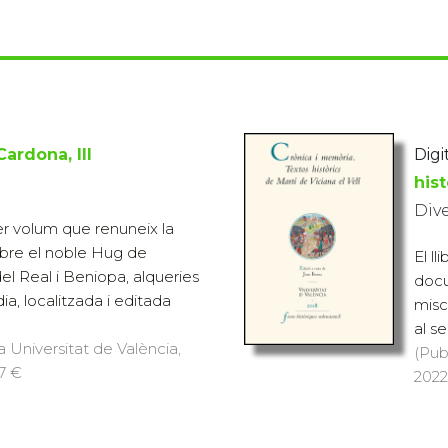
ardona, III
Digi
hist
Div
er volum que renuneix la
re el noble Hug de
El ll
el Real i Beniopa, alqueries
docu
ia, localitzada i editada
misce
al se
a Universitat de València,
(Pub
17 €
2022)