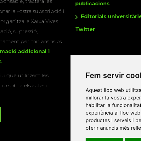
ponsable, tractarà les
publicacions
nar la vostra subscripció i
Editorials universitàri
 organitza la Xarxa Vives.
Twitter
cació, supressió,
actament per mitjans físics
rmació addicional i
s
.
Fem servir coo
u que utilitzem les
ió sobre els actes i
Aquest lloc web utilitz
millorar la vostra expe
habilitar la funcionalit
experiència al lloc web
productes i serveis i p
oferir anuncis més rell