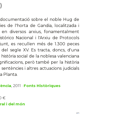
)
a documentació sobre el noble Hug de
es de l'horta de Gandia, localitzada i
 en diversos arxius, fonamentalment
stórico Nacional i l'Arxiu de Protocols
njunt, es recullen més de 1.300 peces
el segle XV. Es tracta, doncs, d'una
història social de la noblesa valenciana
ificacions, però també per la història
 sentències i altres actuacions judicials
a Planta.
lència
, 2011 ·
Fonts Històriques
0 €
ral i del món