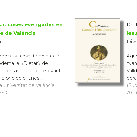
ar: coses evengudes en
Digit
ne de València
Ies
an
Div
orialista escrita en català
Aque
derna, el «Dietari» de
Yvan
Porcar té un lloc rellevant,
Vall
 cronològic -unes ...
obra 
a Universitat de València,
(Pub
 55 €
2011)