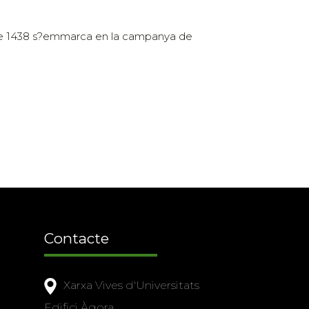
t de 1438 s?emmarca en la campanya de
Contacte
Xarxa Vives d'Universitats
Edifici Àgora