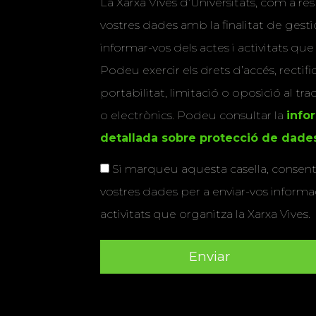
La Xarxa Vives d’Universitats, com a res
vostres dades amb la finalitat de gestio
informar-vos dels actes i activitats que
Podeu exercir els drets d’accés, rectifi
portabilitat, limitació o oposició al tr
o electrònics. Podeu consultar la
info
detallada sobre protecció de dade
Si marqueu aquesta casella, consenti
vostres dades per a enviar-vos informac
activitats que organitza la Xarxa Vives.