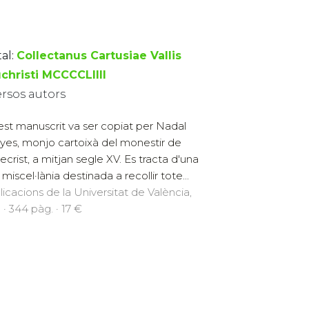
al:
Collectanus Cartusiae Vallis
uchristi MCCCCLIIII
ersos autors
st manuscrit va ser copiat per Nadal
yes, monjo cartoixà del monestir de
decrist, a mitjan segle XV. Es tracta d'una
miscel·lània destinada a recollir tote...
licacions de la Universitat de València,
 · 344 pàg. · 17 €