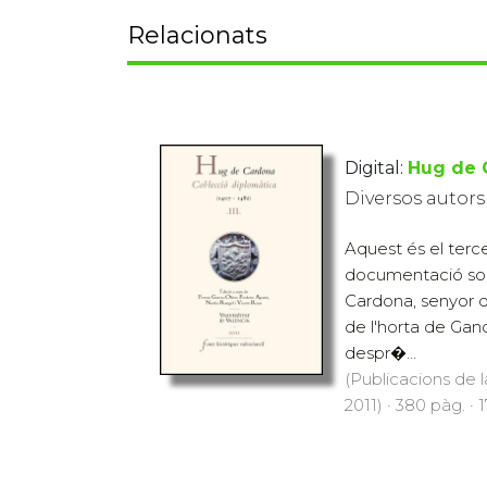
Relacionats
Digital:
Hug de C
Diversos autors
Aquest és el terc
documentació sob
Cardona, senyor d
de l'horta de Gand
despr�...
(Publicacions de l
2011) · 380 pàg. · 