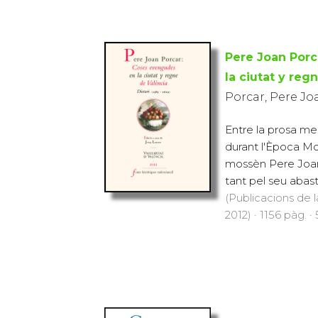
Pere Joan Porc
la ciutat y reg
Porcar, Pere Jo
Entre la prosa mem
durant l'Època Mo
mossèn Pere Joan 
tant pel seu abast
(Publicacions de l
2012) · 1156 pàg. ·