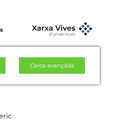
s
Cerca avançada
eric