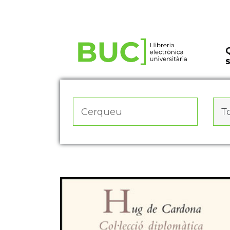
Actualitza les preferències de les cookies
To