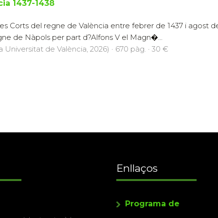
cia 1437-1438
les Corts del regne de València entre febrer de 1437 i agos
ne de Nàpols per part d?Alfons V el Magn�...
a Universitat de València, 2026) · 670 pàg. · 30 €
Enllaços
Programa de