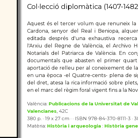
Col·lecció diplomàtica (1407-1482
Aquest és el tercer volum que renuneix l
Cardona, senyor del Real i Beniopa, alqueri
editada després d'una exhaustiva recerca
l'Arxiu del Regne de València, el Archivo Hi
Notarials del Patriarca de València. En co
documentals que abasten el primer quart d
aportació de relleu per al coneixement de la 
en una època -el Quatre-cents- plena de sign
del dret, atesa la rica informació sobre plets,
en el marc del règim foral vigent fins a la Nov
València:
Publicacions de la Universitat de Va
Valencianes
, 42C
380 p. · 19 x 27 cm · · ISBN 978-84-370-8111-3 · 3
Matèria:
Història i arqueologia
:
Història gene