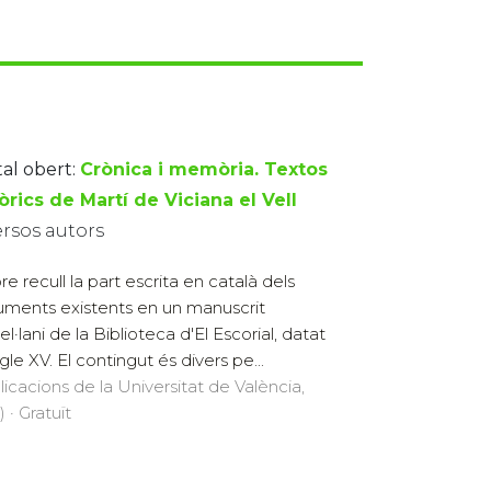
tal obert:
Crònica i memòria. Textos
òrics de Martí de Viciana el Vell
ersos autors
ibre recull la part escrita en català dels
ments existents en un manuscrit
l·lani de la Biblioteca d'El Escorial, datat
gle XV. El contingut és divers pe...
licacions de la Universitat de València,
 · Gratuït