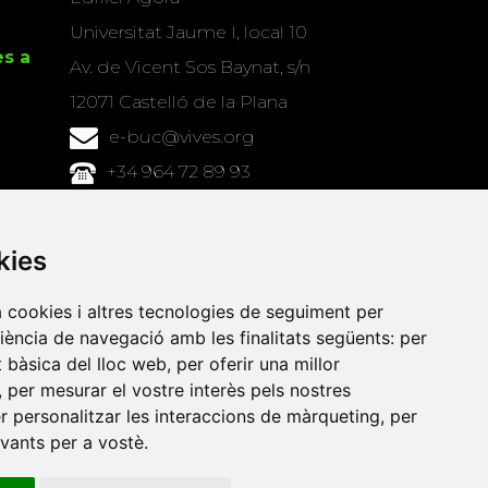
Universitat Jaume I, local 10
es a
Av. de Vicent Sos Baynat, s/n
12071 Castelló de la Plana
e-buc@vives.org
+34 964 72 89 93
Amb el suport
de
kies
a cookies i altres tecnologies de seguiment per
riència de navegació amb les finalitats següents:
per
at bàsica del lloc web
,
per oferir una millor
,
per mesurar el vostre interès pels nostres
er personalitzar les interaccions de màrqueting
,
per
evants per a vostè
.