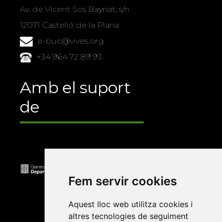
Av. de Vicent Sos Baynat, s/n
12071 Castelló de la Plana
e-buc@vives.org
+34 964 72 89 93
Amb el suport
de
Fem servir cookies
Aquest lloc web utilitza cookies i
altres tecnologies de seguiment