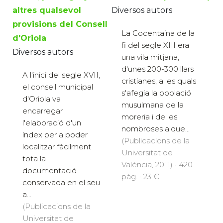
altres qualsevol
Diversos autors
provisions del Consell
La Cocentaina de la
d'Oriola
fi del segle XIII era
Diversos autors
una vila mitjana,
d'unes 200-300 llars
A l'inici del segle XVII,
cristianes, a les quals
el consell municipal
s'afegia la població
d'Oriola va
musulmana de la
encarregar
moreria i de les
l'elaboració d'un
nombroses alque...
índex per a poder
(Publicacions de la
localitzar fàcilment
Universitat de
tota la
València, 2011) · 420
documentació
pàg. · 23 €
conservada en el seu
a...
(Publicacions de la
Universitat de