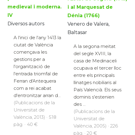
medieval i moderna.
i al Marquesat de
IV
Dénia (1766)
Diversos autors
Venero de Valera,
Baltasar
A l'inici de l'any 1413 la
ciutat de València
A la segona meitat
començava les
del segle XVIII, la
gestions per a
casa de Medinaceli
l'organització de
ocupava el tercer lloc
l'entrada triomfal de
entre els principals
Ferran d'Antequera
llinatges nobiliaris al
com a rei acabat
País Valencià. Els seus
d'entronitzar arran d...
dominis s'estenien
(Publicacions de la
des ...
Universitat de
(Publicacions de la
València, 2013) · 518
Universitat de
pàg. · 40 €
València, 2005) · 226
pàg. · 20 €