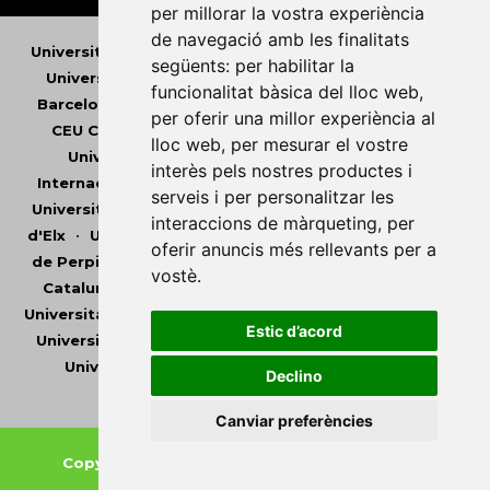
per millorar la vostra experiència
de navegació amb les finalitats
Universitat Abat Oliba CEU
•
Universitat d'Alacant
•
següents:
per habilitar la
Universitat d'Andorra
•
Universitat Autònoma de
funcionalitat bàsica del lloc web
,
Barcelona
•
Universitat de Barcelona
•
Universitat
per oferir una millor experiència al
CEU Cardenal Herrera
•
Universitat de Girona
•
lloc web
,
per mesurar el vostre
Universitat de les Illes Balears
•
Universitat
interès pels nostres productes i
Internacional de Catalunya
•
Universitat Jaume I
•
serveis i per personalitzar les
Universitat de Lleida
•
Universitat Miguel Hernández
interaccions de màrqueting
,
per
d'Elx
•
Universitat Oberta de Catalunya
•
Universitat
oferir anuncis més rellevants per a
de Perpinyà Via Domitia
•
Universitat Politècnica de
vostè
.
Catalunya
•
Universitat Politècnica de València
•
Universitat Pompeu Fabra
•
Universitat Ramon Llull
•
Estic d’acord
Universitat Rovira i Virgili
•
Universitat de Sàsser
•
Universitat de València
•
Universitat de Vic -
Declino
Universitat Central de Catalunya
Canviar preferències
Copyright © 2026
-
Xarxa Vives d'Universitats