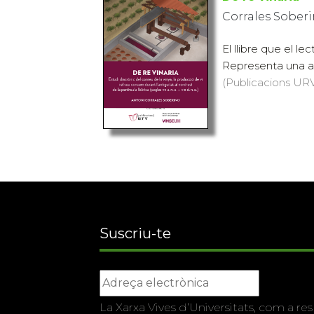
Corrales Soberi
El llibre que el le
Representa una ap
(Publicacions URV,
Suscriu-te
La Xarxa Vives d’Universitats, com a res