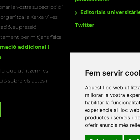
nar la vostra subscripció i
Editorials universitàri
 organitza la Xarxa Vives.
Twitter
cació, supressió,
actament per mitjans físics
rmació addicional i
s
.
u que utilitzem les
Fem servir coo
ió sobre els actes i
Aquest lloc web utilitz
millorar la vostra expe
habilitar la funcionalit
experiència al lloc web
productes i serveis i p
oferir anuncis més rell