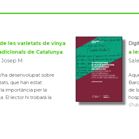
 de les varietats de vinya
Digit
radicionals de Catalunya
a le
, Josep M.
Sale
 s'ha desenvolupat sobre
Aques
etats, que han estat
Barc
la importància per la
de l
a. El lector hi trobarà la
hosp
(Pub