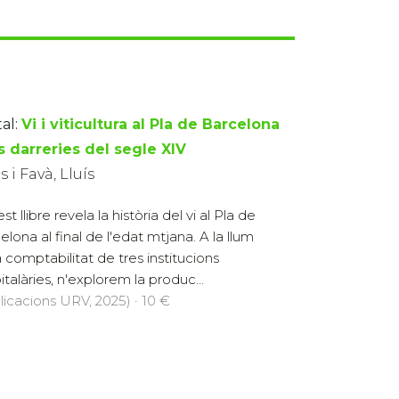
al:
Vi i viticultura al Pla de Barcelona
s darreries del segle XIV
s i Favà, Lluís
t llibre revela la història del vi al Pla de
elona al final de l'edat mtjana. A la llum
a comptabilitat de tres institucions
italàries, n'explorem la produc...
licacions URV, 2025) · 10 €