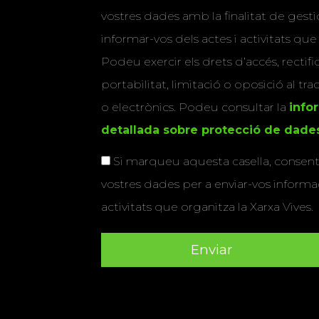
vostres dades amb la finalitat de gestio
informar-vos dels actes i activitats que
Podeu exercir els drets d’accés, rectifi
portabilitat, limitació o oposició al tr
o electrònics. Podeu consultar la
info
detallada sobre protecció de dade
Si marqueu aquesta casella, consenti
vostres dades per a enviar-vos informac
activitats que organitza la Xarxa Vives.