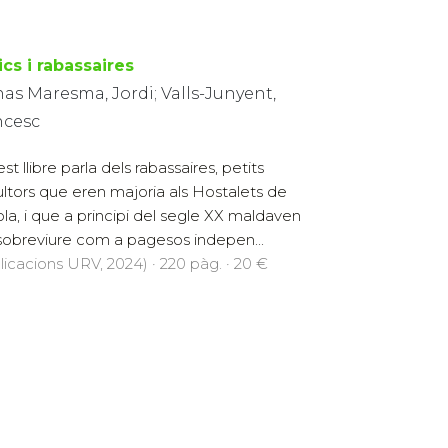
cs i rabassaires
as Maresma, Jordi; Valls-Junyent,
ncesc
t llibre parla dels rabassaires, petits
cultors que eren majoria als Hostalets de
ola, i que a principi del segle XX maldaven
sobreviure com a pagesos indepen...
licacions URV, 2024) · 220 pàg. · 20 €