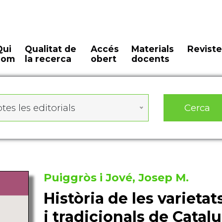
Qui
Qualitat de
Accés
Materials
Reviste
som
la recerca
obert
docents
Cerca
tes les editorials
Puiggròs i Jové, Josep M.
Història de les varieta
i tradicionals de Catal