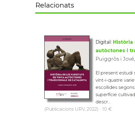
Relacionats
Digital:
Història
autòctones i t
Puiggròs i Jové
El present estudi
vint-i-quatre vari
escollides segons 
superfície cultivad
descr...
(Publicacions URV, 2022) · 10 €