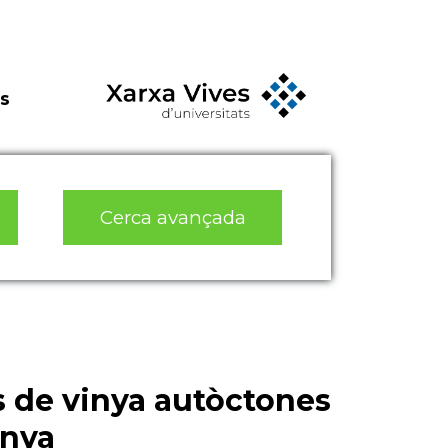
s
Cerca avançada
ts de vinya autòctones
unya