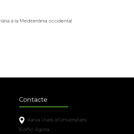
inària a la Mediterrània occidental.
Contacte
Xarxa Vives d'Universitats
Edifici Àgora