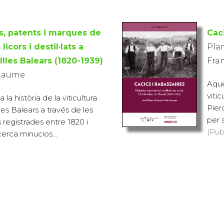
is, patents i marques de
Caci
licors i destil·lats a
Plan
 Illes Balears (1820-1939)
Fra
 Jaume
Aques
viti
 la història de la viticultura
Pier
lles Balears a través de les
per 
 registrades entre 1820 i
(Pub
erca minucios...