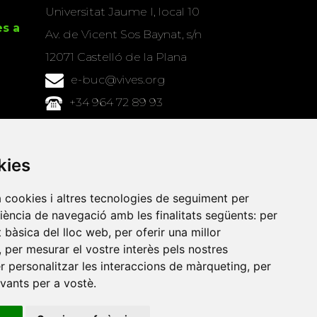
Universitat Jaume I, local 10
es a
Av. de Vicent Sos Baynat, s/n
12071 Castelló de la Plana
e-buc@vives.org
+34 964 72 89 93
Amb el suport
de
kies
a cookies i altres tecnologies de seguiment per
riència de navegació amb les finalitats següents:
per
at bàsica del lloc web
,
per oferir una millor
,
per mesurar el vostre interès pels nostres
er personalitzar les interaccions de màrqueting
,
per
evants per a vostè
.