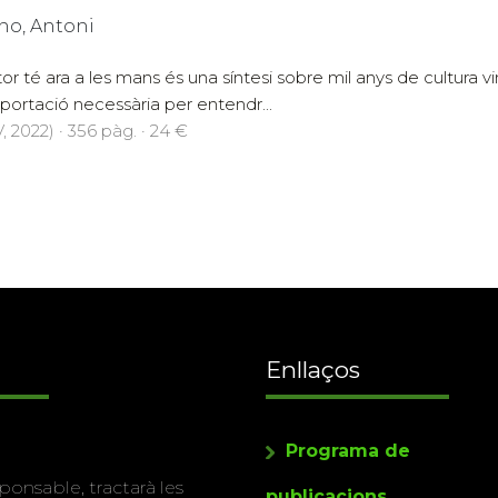
no, Antoni
ctor té ara a les mans és una síntesi sobre mil anys de cultura v
ortació necessària per entendr...
 2022) · 356 pàg. · 24 €
Enllaços
Programa de
ponsable, tractarà les
publicacions