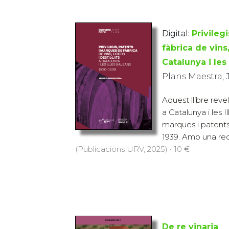
Digital:
Privileg
fàbrica de vins, 
Catalunya i les
Plans Maestra,
Aquest llibre revela
a Catalunya i les I
marques i patents
1939. Amb una rec
(Publicacions URV, 2025) · 10 €
De re vinaria