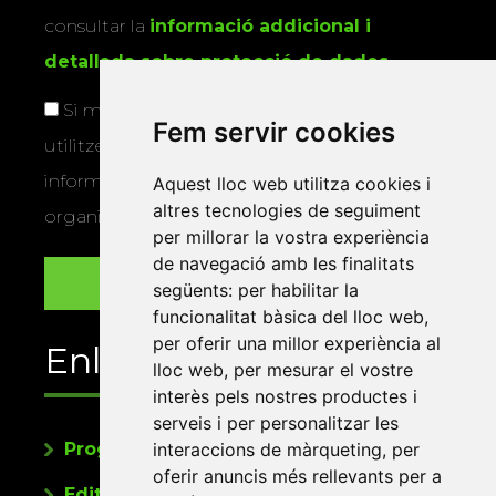
consultar la
informació addicional i
detallada sobre protecció de dades
.
Si marqueu aquesta casella, consentiu que
Fem servir cookies
utilitzem les vostres dades per a enviar-vos
informació sobre els actes i activitats que
Aquest lloc web utilitza cookies i
altres tecnologies de seguiment
organitza la Xarxa Vives.
per millorar la vostra experiència
de navegació amb les finalitats
següents:
per habilitar la
funcionalitat bàsica del lloc web
,
per oferir una millor experiència al
Enllaços
lloc web
,
per mesurar el vostre
interès pels nostres productes i
serveis i per personalitzar les
Programa de publicacions
interaccions de màrqueting
,
per
oferir anuncis més rellevants per a
Editorials universitàries a Twitter