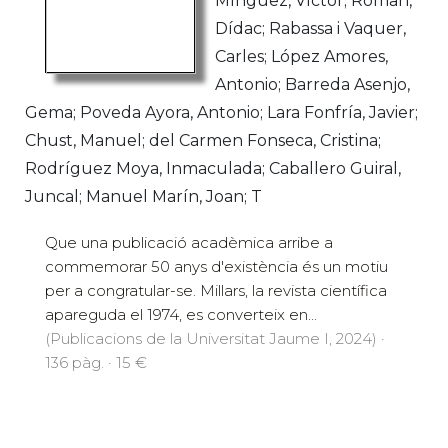
Mínguez, Víctor; Roman,
Dídac; Rabassa i Vaquer,
Carles; López Amores,
Antonio; Barreda Asenjo,
Gema; Poveda Ayora, Antonio; Lara Fonfría, Javier;
Chust, Manuel; del Carmen Fonseca, Cristina;
Rodríguez Moya, Inmaculada; Caballero Guiral,
Juncal; Manuel Marín, Joan; T
Que una publicació acadèmica arribe a
commemorar 50 anys d'existència és un motiu
per a congratular-se. Millars, la revista científica
apareguda el 1974, es converteix en...
(Publicacions de la Universitat Jaume I, 2024) ·
136 pàg. · 15 €