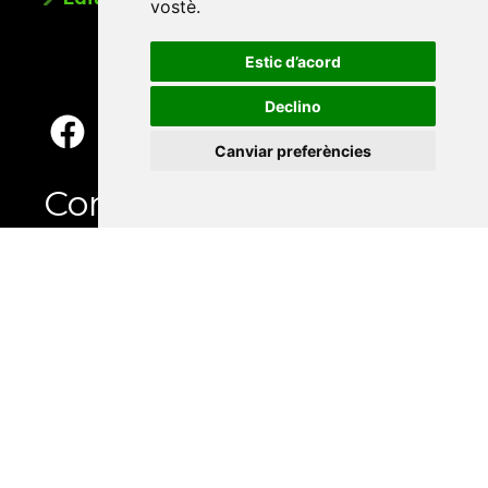
vostè
.
Estic d’acord
Declino
Canviar preferències
Contacte
Xarxa Vives d'Universitats
Edifici Àgora
Universitat Jaume I, local 10
Av. de Vicent Sos Baynat, s/n
12071 Castelló de la Plana
e-buc@vives.org