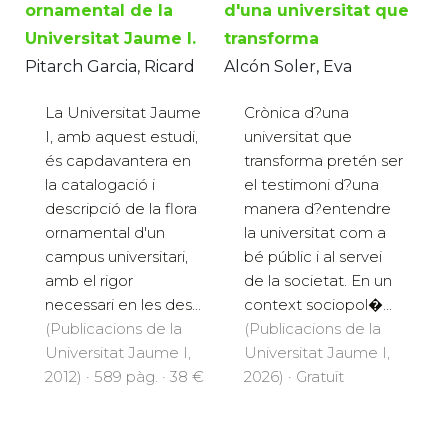
ornamental de la
d'una universitat que
Universitat Jaume I.
transforma
Pitarch Garcia, Ricard
Alcón Soler, Eva
La Universitat Jaume
Crònica d?una
I, amb aquest estudi,
universitat que
és capdavantera en
transforma pretén ser
la catalogació i
el testimoni d?una
descripció de la flora
manera d?entendre
ornamental d'un
la universitat com a
campus universitari,
bé públic i al servei
amb el rigor
de la societat. En un
necessari en les des...
context sociopol�...
(Publicacions de la
(Publicacions de la
Universitat Jaume I,
Universitat Jaume I,
2012) · 589 pàg. · 38 €
2026) · Gratuït