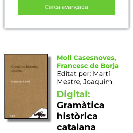
Cerca avançada
Moll Casesnoves,
Francesc de Borja
Editat per: Martí
Mestre, Joaquim
Digital:
Gramàtica
històrica
catalana