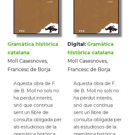
Gramàtica històrica
Digital:
Gramàtica
catalana
històrica catalana
Moll Casesnoves,
Moll Casesnoves,
Francesc de Borja
Francesc de Borja
Aquesta obra de F.
Aquesta obra de F.
de B. Moll no sols no
de B. Moll no sols no
ha perdut interès,
ha perdut interès,
sinó que continua
sinó que continua
sent un llibre de
sent un llibre de
consulta obligada per
consulta obligada per
als estudiosos de la
als estudiosos de la
gramàtica històrica
gramàtica històrica