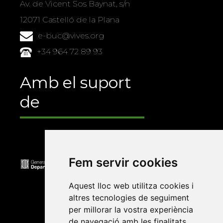
Av. de Vicent Sos Baynat, s/n
12071 Castelló de la Plana
e-buc@vives.org
+34 964 72 89 93
Amb el suport
de
Fem servir cookies
Aquest lloc web utilitza cookies i
altres tecnologies de seguiment
per millorar la vostra experiència
de navegació amb les finalitats