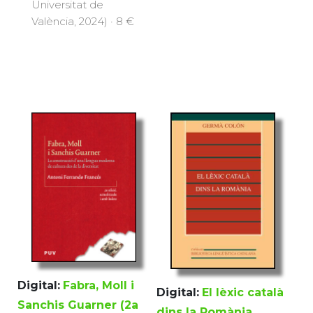
Universitat de
València, 2024) · 8 €
Digital:
Fabra, Moll i
Digital:
El lèxic català
Sanchis Guarner (2a
dins la Romània