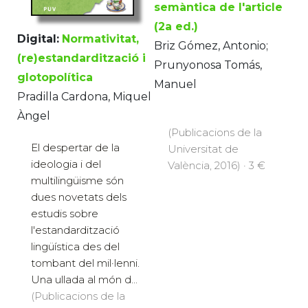
semàntica de l'article
(2a ed.)
Digital:
Normativitat,
Briz Gómez, Antonio;
(re)estandardització i
Prunyonosa Tomás,
glotopolítica
Manuel
Pradilla Cardona, Miquel
Àngel
(Publicacions de la
El despertar de la
Universitat de
ideologia i del
València, 2016) · 3 €
multilingüisme són
dues novetats dels
estudis sobre
l'estandardització
lingüística des del
tombant del mil·lenni.
Una ullada al món d...
(Publicacions de la