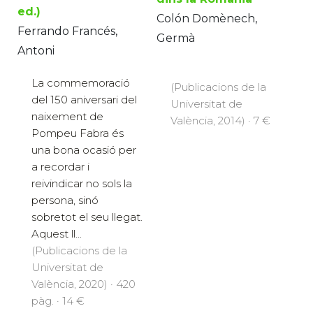
ed.)
Colón Domènech,
Ferrando Francés,
Germà
Antoni
La commemoració
(Publicacions de la
del 150 aniversari del
Universitat de
naixement de
València, 2014) · 7 €
Pompeu Fabra és
una bona ocasió per
a recordar i
reivindicar no sols la
persona, sinó
sobretot el seu llegat.
Aquest ll...
(Publicacions de la
Universitat de
València, 2020) · 420
pàg. · 14 €