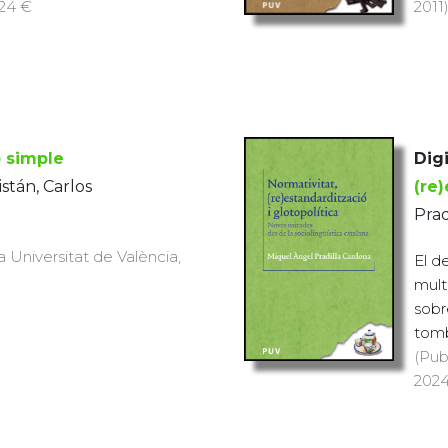
 24 €
2011)
ó simple
Digi
stán, Carlos
(re)
Prad
a Universitat de València,
El d
mult
sobr
tomb
(Pub
2024