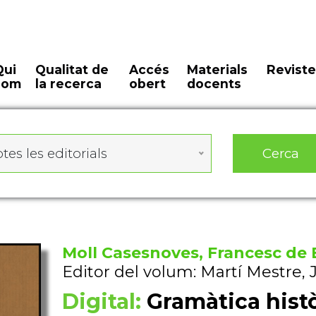
Qui
Qualitat de
Accés
Materials
Reviste
som
la recerca
obert
docents
Cerca
tes les editorials
Moll Casesnoves, Francesc de 
Editor del volum: Martí Mestre,
Digital:
Gramàtica histò