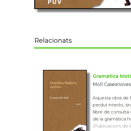
Relacionats
Gramàtica hist
Moll Casesnoves
Aquesta obra de F
perdut interès, s
llibre de consulta
de la gramàtica his
(Publicacions de l