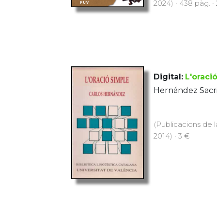
2024) · 438 pàg. ·
Digital:
L'oraci
Hernández Sacri
(Publicacions de l
2014) · 3 €