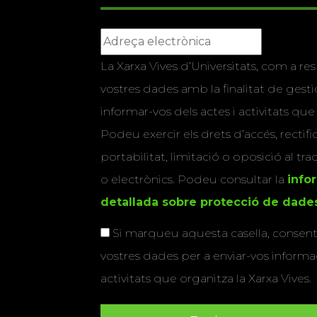
La Xarxa Vives d’Universitats, com a res
vostres dades amb la finalitat de gestio
informar-vos dels actes i activitats que
Podeu exercir els drets d’accés, rectifi
portabilitat, limitació o oposició al tr
o electrònics. Podeu consultar la
info
detallada sobre protecció de dade
Si marqueu aquesta casella, consenti
vostres dades per a enviar-vos informac
activitats que organitza la Xarxa Vives.