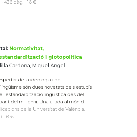
 · 436 pàg. · 16 €
tal:
Normativitat,
estandardització i glotopolítica
illa Cardona, Miquel Àngel
espertar de la ideologia i del
ilingüisme són dues novetats dels estudis
e l'estandardització lingüística des del
ant del mil·lenni. Una ullada al món d...
licacions de la Universitat de València,
) · 8 €