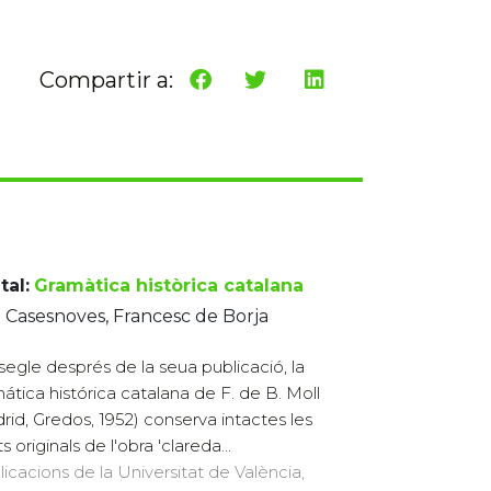
Compartir a:
tal:
Gramàtica històrica catalana
 Casesnoves, Francesc de Borja
segle després de la seua publicació, la
ática histórica catalana de F. de B. Moll
rid, Gredos, 1952) conserva intactes les
ts originals de l'obra 'clareda...
licacions de la Universitat de València,