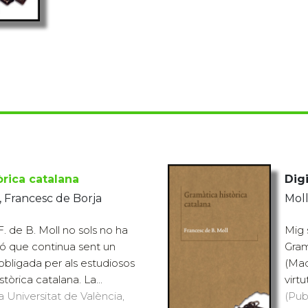
òrica catalana
Digi
, Francesc de Borja
Moll
. de B. Moll no sols no ha
Mig 
inó que continua sent un
Gram
 obligada per als estudiosos
(Mad
tòrica catalana. La...
virtu
a Universitat de València,
(Pub