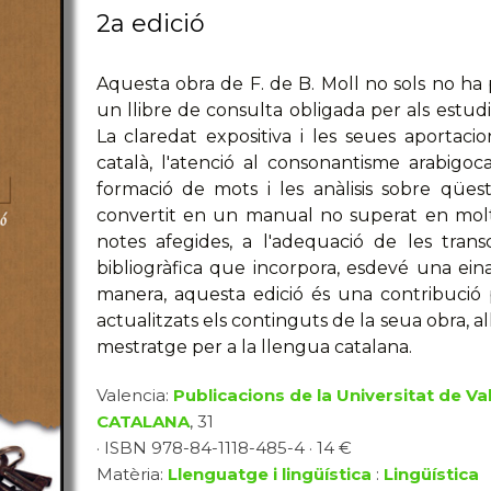
2a edició
Aquesta obra de F. de B. Moll no sols no ha 
un llibre de consulta obligada per als estudi
La claredat expositiva i les seues aportacio
català, l'atenció al consonantisme arabigoca
formació de mots i les anàlisis sobre qüesti
convertit en un manual no superat en molts
notes afegides, a l'adequació de les transcr
bibliogràfica que incorpora, esdevé una ein
manera, aquesta edició és una contribució
actualitzats els continguts de la seua obra, 
mestratge per a la llengua catalana.
Valencia:
Publicacions de la Universitat de Va
CATALANA
, 31
· ISBN 978-84-1118-485-4 · 14 €
Matèria:
Llenguatge i lingüística
:
Lingüística