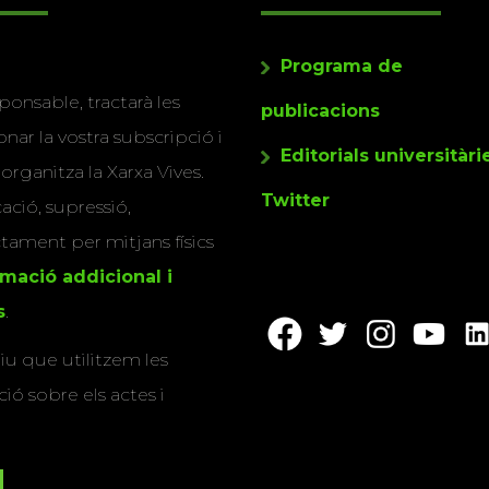
Programa de
ponsable, tractarà les
publicacions
nar la vostra subscripció i
Editorials universitàri
 organitza la Xarxa Vives.
Twitter
cació, supressió,
actament per mitjans físics
rmació addicional i
s
.
u que utilitzem les
ió sobre els actes i