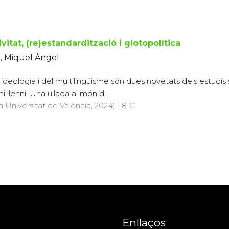
vitat, (re)estandardització i glotopolítica
a, Miquel Àngel
 ideologia i del multilingüisme són dues novetats dels estudis 
l·lenni. Una ullada al món d...
a Universitat de València, 2024) · 8 €
Enllaços