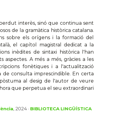
perdut interès, sinó que continua sent
osos de la gramàtica històrica catalana.
ns sobre els orígens i la formació del
talà, el capítol magistral dedicat a la
ons inèdites de sintaxi històrica l'han
 aspectes. A més a més, gràcies a les
ipcions fonètiques i a l'actualització
a de consulta imprescindible. En certa
 pòstuma al desig de l'autor de veure
alhora que perpetua el seu extraordinari
lència
, 2024 ·
BIBLIOTECA LINGÜÍSTICA