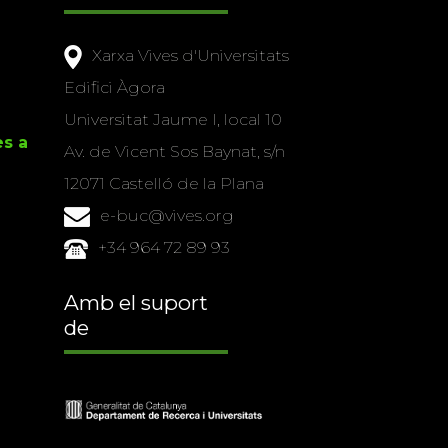
Xarxa Vives d'Universitats
Edifici Àgora
Universitat Jaume I, local 10
es a
Av. de Vicent Sos Baynat, s/n
12071 Castelló de la Plana
e-buc@vives.org
+34 964 72 89 93
Amb el suport
de