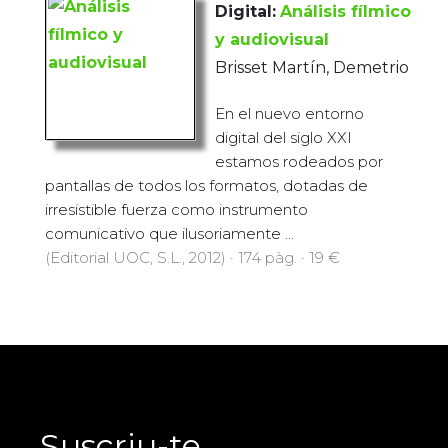
Digital:
Análisis fílmico
y audiovisual
Brisset Martín, Demetrio
En el nuevo entorno
digital del siglo XXI
estamos rodeados por
pantallas de todos los formatos, dotadas de
irresistible fuerza como instrumento
comunicativo que ilusoriamente ...
(Editorial UOC, S.L., 2012) · 174 pàg. · 19 €
Suscriu-te