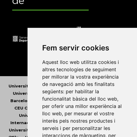
de
Fem servir cookies
Aquest lloc web utilitza cookies i
altres tecnologies de seguiment
per millorar la vostra experiència
de navegació amb les finalitats
Universitat Abat Oliba CEU
•
Universitat d'Alacant
•
següents:
per habilitar la
Universitat d'Andorra
•
Universitat Autònoma de
funcionalitat bàsica del lloc web
,
Barcelona
•
Universitat de Barcelona
•
Universitat
per oferir una millor experiència al
CEU Cardenal Herrera
•
Universitat de Girona
•
lloc web
,
per mesurar el vostre
Universitat de les Illes Balears
•
Universitat
interès pels nostres productes i
Internacional de Catalunya
•
Universitat Jaume I
•
serveis i per personalitzar les
Universitat de Lleida
•
Universitat Miguel Hernández
interaccions de màrqueting
,
per