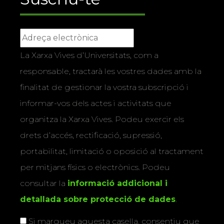
La Xarxa Vives d’Universitats, com a
responsable, tractarà les vostres dades amb la
finalitat de gestionar la vostra subscripció i
informar-vos dels actes i activitats que
organitza la Xarxa Vives. Podeu exercir els
drets d’accés, rectificació, supressió,
portabilitat, limitació o oposició al tractament
per mitjans físics o electrònics. Podeu
consultar la
informació addicional i
detallada sobre protecció de dades
.
Si marqueu aquesta casella, consentiu que