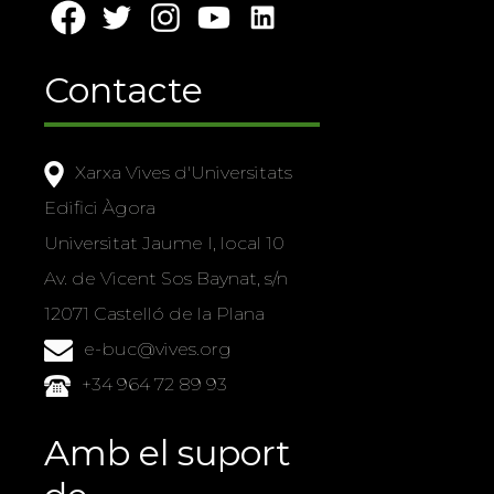
Contacte
Xarxa Vives d'Universitats
Edifici Àgora
Universitat Jaume I, local 10
Av. de Vicent Sos Baynat, s/n
12071 Castelló de la Plana
e-buc@vives.org
+34 964 72 89 93
Amb el suport