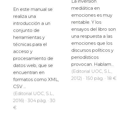
La inversión
mediática en
En este manual se
emociones es muy
realiza una
rentable. Y los
introducción a un
ensayos del libro son
conjunto de
una respuesta a las
herramientas y
emociones que los
técnicas para el
discursos políticos y
acceso y
periodísticos
procesamiento de
provocan. Hablam...
datos web, que se
(Editorial UOC, S.L.,
encuentran en
2012) · 150 pàg. · 18 €
formatos como XML,
CSV ...
(Editorial UOC, S.L.,
2016) · 304 pàg. · 30
€