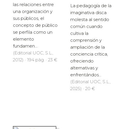
las relaciones entre
La pedagogía de la
una organización y
imaginativa disca
sus públicos, el
molesta al sentido
concepto de público
común cuando
se perfila como un
cultiva la
elemento
comprensión y
fundamen...
ampliación de la
(Editorial UOC, S.L.,
conciencia crítica,
2012) · 194 pàg. · 23 €
ofreciendo
alternativas y
enfrentándos...
(Editorial UOC, S.L.,
2025) · 20 €