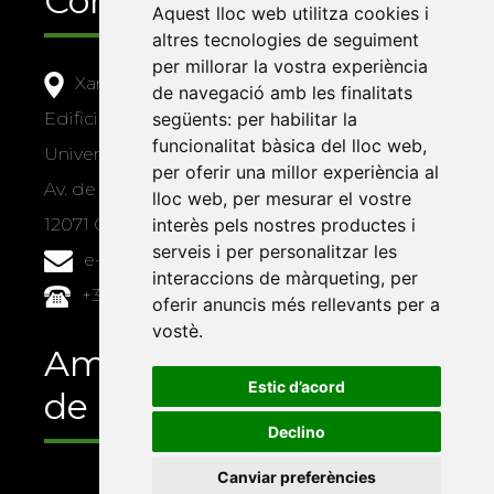
Contacte
Aquest lloc web utilitza cookies i
altres tecnologies de seguiment
per millorar la vostra experiència
Xarxa Vives d'Universitats
de navegació amb les finalitats
següents:
per habilitar la
Edifici Àgora
funcionalitat bàsica del lloc web
,
Universitat Jaume I, local 10
per oferir una millor experiència al
Av. de Vicent Sos Baynat, s/n
lloc web
,
per mesurar el vostre
interès pels nostres productes i
12071 Castelló de la Plana
serveis i per personalitzar les
e-buc@vives.org
interaccions de màrqueting
,
per
+34 964 72 89 93
oferir anuncis més rellevants per a
vostè
.
Amb el suport
Estic d’acord
de
Declino
Canviar preferències