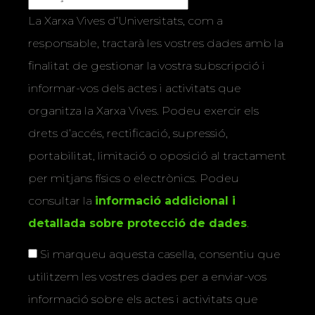
La Xarxa Vives d’Universitats, com a
responsable, tractarà les vostres dades amb la
finalitat de gestionar la vostra subscripció i
informar-vos dels actes i activitats que
organitza la Xarxa Vives. Podeu exercir els
drets d’accés, rectificació, supressió,
portabilitat, limitació o oposició al tractament
per mitjans físics o electrònics. Podeu
consultar la
informació addicional i
detallada sobre protecció de dades
.
Si marqueu aquesta casella, consentiu que
utilitzem les vostres dades per a enviar-vos
informació sobre els actes i activitats que