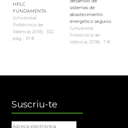
desarrollo de
HPLC
sistemas de
FUNDAMENTA...
abastecimiento
(Universitat
energético seguros...
Politècnica de
(Universitat
València, 2016) · 352
Politècnica de
pàg. · 10 €
València, 2018) · 7 €
Suscriu-te