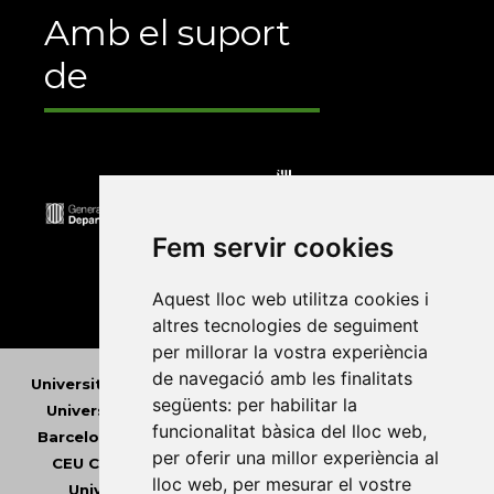
Amb el suport
de
Fem servir cookies
Aquest lloc web utilitza cookies i
altres tecnologies de seguiment
per millorar la vostra experiència
de navegació amb les finalitats
Universitat Abat Oliba CEU
•
Universitat d'Alacant
•
següents:
per habilitar la
Universitat d'Andorra
•
Universitat Autònoma de
funcionalitat bàsica del lloc web
,
Barcelona
•
Universitat de Barcelona
•
Universitat
per oferir una millor experiència al
CEU Cardenal Herrera
•
Universitat de Girona
•
lloc web
,
per mesurar el vostre
Universitat de les Illes Balears
•
Universitat