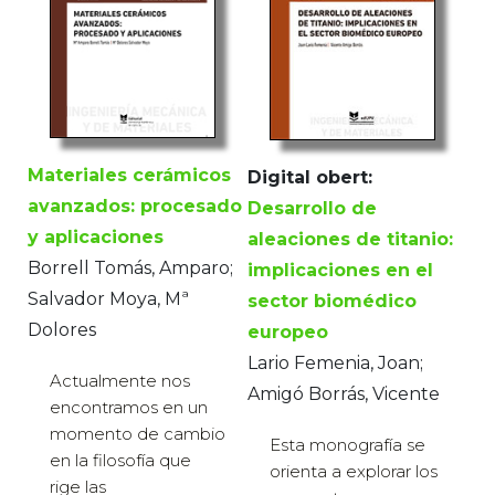
Materiales cerámicos
Digital obert:
avanzados: procesado
Desarrollo de
y aplicaciones
aleaciones de titanio:
Borrell Tomás, Amparo;
implicaciones en el
Salvador Moya, Mª
sector biomédico
Dolores
europeo
Lario Femenia, Joan;
Actualmente nos
Amigó Borrás, Vicente
encontramos en un
momento de cambio
Esta monografía se
en la filosofía que
orienta a explorar los
rige las