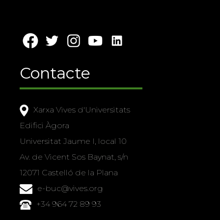
Contacte
Xarxa Vives d'Universitats
Edifici Àgora
Universitat Jaume I, local 10
Av. de Vicent Sos Baynat, s/n
12071 Castelló de la Plana
e-buc@vives.org
+34 964 72 89 93