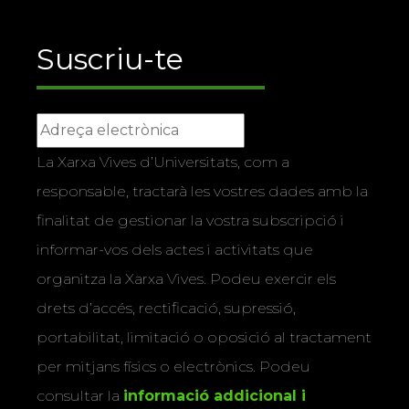
Suscriu-te
La Xarxa Vives d’Universitats, com a
responsable, tractarà les vostres dades amb la
finalitat de gestionar la vostra subscripció i
informar-vos dels actes i activitats que
organitza la Xarxa Vives. Podeu exercir els
drets d’accés, rectificació, supressió,
portabilitat, limitació o oposició al tractament
per mitjans físics o electrònics. Podeu
consultar la
informació addicional i