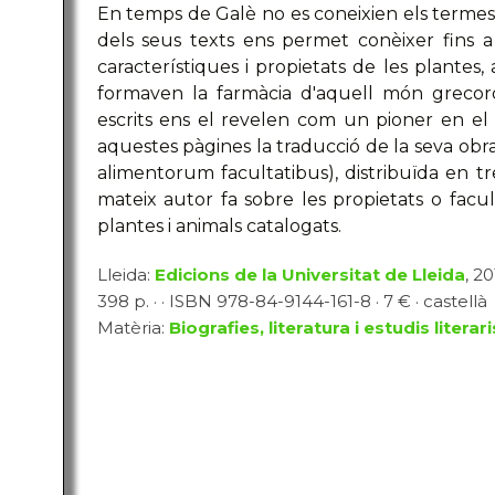
En temps de Galè no es coneixien els termes nu
dels seus texts ens permet conèixer fins 
característiques i propietats de les plantes,
formaven la farmàcia d'aquell món grecoro
escrits ens el revelen com un pioner en el 
aquestes pàgines la traducció de la seva obra
alimentorum facultatibus), distribuïda en tr
mateix autor fa sobre les propietats o fac
plantes i animals catalogats.
Lleida:
Edicions de la Universitat de Lleida
, 2
398 p. · · ISBN 978-84-9144-161-8 · 7 € · castellà
Matèria:
Biografies, literatura i estudis literari