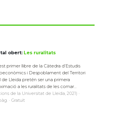
tal obert:
Les ruralitats
st primer llibre de la Càtedra d’Estudis
oeconòmics i Despoblament del Territori
l de Lleida pretén ser una primera
ximació a les ruralitats de les comar...
cions de la Universitat de Lleida, 2021) ·
àg. · Gratuït