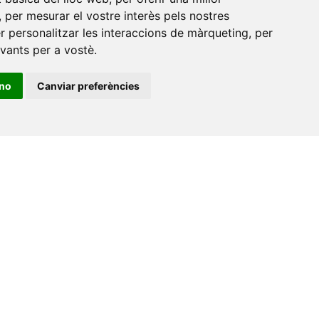
es a
Av. de Vicent Sos Baynat, s/n
,
per mesurar el vostre interès pels nostres
12071 Castelló de la Plana
er personalitzar les interaccions de màrqueting
,
per
evants per a vostè
.
e-buc@vives.org
+34 964 72 89 93
ino
Canviar preferències
Amb el suport
de