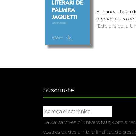
El Pirineu literari
poètica d’una de l
(Edicions de la Uni
Suscriu-te
La Xarxa Vives d’Universitats, com a res
vostres dades amb la finalitat de gestio