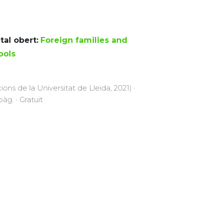
tal obert:
Foreign families and
ools
cions de la Universitat de Lleida, 2021) ·
àg. · Gratuït