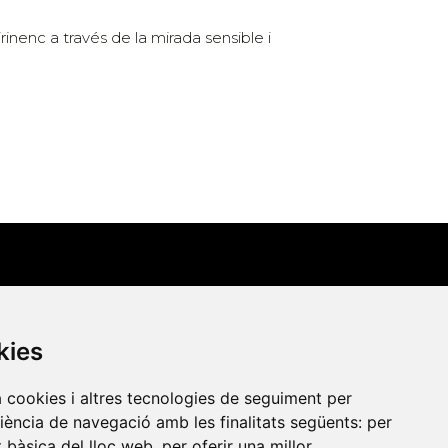
irinenc a través de la mirada sensible i
Contacte
kies
Xarxa Vives d'Universitats
Edifici Àgora
a cookies i altres tecnologies de seguiment per
riència de navegació amb les finalitats següents:
per
Universitat Jaume I, local 10
at bàsica del lloc web
,
per oferir una millor