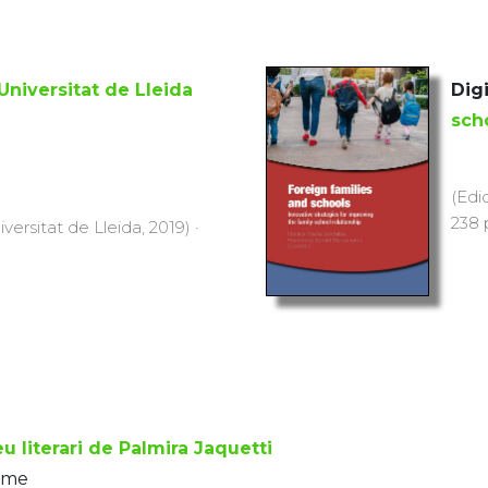
Universitat de Lleida
Digi
sch
(Edi
238 p
versitat de Lleida, 2019) ·
eu literari de Palmira Jaquetti
arme