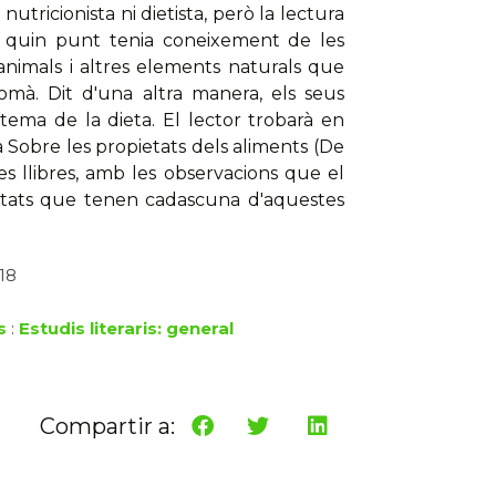
tricionista ni dietista, però la lectura
a quin punt tenia coneixement de les
 animals i altres elements naturals que
mà. Dit d'una altra manera, els seus
tema de la dieta. El lector trobarà en
 Sobre les propietats dels aliments (De
es llibres, amb les observacions que el
ultats que tenen cadascuna d'aquestes
018
s
:
Estudis literaris: general
Compartir a: