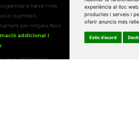
Editorials universitàri
 organitza la Xarxa Vives.
experiència al lloc web
Twitter
productes i serveis i p
cació, supressió,
oferir anuncis més rell
actament per mitjans físics
rmació addicional i
Estic d’acord
Decl
s
.
u que utilitzem les
ió sobre els actes i