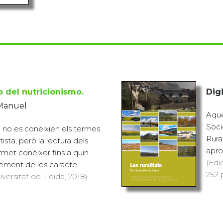
o del nutricionismo.
Digi
Manuel
Aque
Soci
 no es coneixien els termes
Rura
etista, però la lectura dels
apro
rmet conèixer fins a quin
(Edi
ement de les caracte...
252 p
versitat de Lleida, 2018) ·