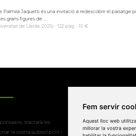
 de Palmira Jaquetti és una invitació a redescobrir el paisatge p
es grans figures de ...
versitat de Lleida, 2025) · 122 pàg. · 10 €
Enllaços
Fem servir coo
Programa de
Aquest lloc web utilitz
ponsable, tractarà les
publicacions
millorar la vostra expe
nar la vostra subscripció i
habilitar la funcionalit