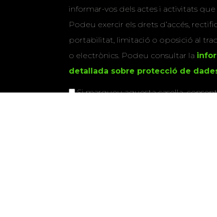
informar-vos dels actes i activitats que
Podeu exercir els drets d’accés, rectifi
portabilitat, limitació o oposició al tr
o electrònics. Podeu consultar la
info
detallada sobre protecció de dade
Si marqueu aquesta casella, consenti
vostres dades per a enviar-vos informac
activitats que organitza la Xarxa Vives.