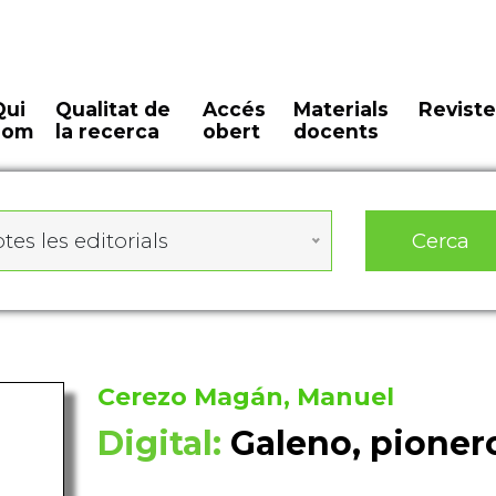
Qui
Qualitat de
Accés
Materials
Reviste
som
la recerca
obert
docents
Cerca
tes les editorials
Cerezo Magán, Manuel
Digital:
Galeno, pioner