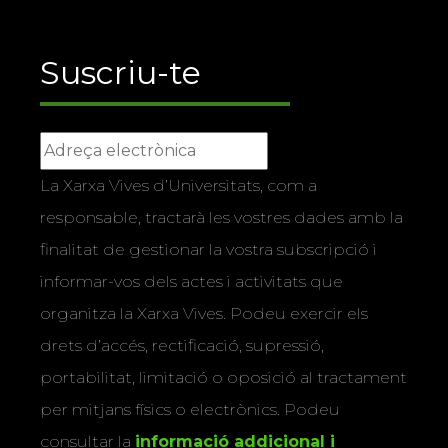
Suscriu-te
La Xarxa Vives d’Universitats, com a
responsable, tractarà les vostres dades amb la
finalitat de gestionar la vostra subscripció i
informar-vos dels actes i activitats que
organitza la Xarxa Vives. Podeu exercir els
drets d’accés, rectificació, supressió,
portabilitat, limitació o oposició al tractament
per mitjans físics o electrònics. Podeu
consultar la
informació addicional i