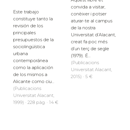
convida a visitar,
Este trabajo
conèixer i potser
constituye tanto la
aturar-te al campus
revisión de los
de la nostra
principales
Universitat d’Alacant,
presupuestos de la
creat fa poc més
sociolingüística
d’un terç de segle
urbana
(1979). É...
contemporánea
(Publicacions
como la aplicación
Universitat Alacant,
de los mismos a
2015) · 5 €
Alicante como ciu...
(Publicacions
Universitat Alacant,
1999) · 228 pàg. · 14 €