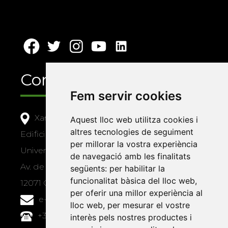
Contacte
Fem servir cookies
Xarxa Vives d'Universitats
Aquest lloc web utilitza cookies i
altres tecnologies de seguiment
Edifici Àgora
per millorar la vostra experiència
Universitat Jaume I, local 10
de navegació amb les finalitats
Av. de Vicent Sos Baynat, s/n
següents:
per habilitar la
funcionalitat bàsica del lloc web
,
12071 Castelló de la Plana
per oferir una millor experiència al
e-buc@vives.org
lloc web
,
per mesurar el vostre
+34 964 72 89 93
interès pels nostres productes i