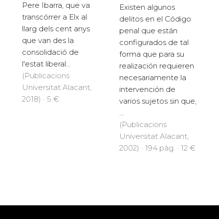
Pere Ibarra, que va
Existen algunos
transcórrer a Elx al
delitos en el Código
llarg dels cent anys
penal que están
que van des la
configurados de tal
consolidació de
forma que para su
l'estat liberal...
realización requieren
(Publicacions
necesariamente la
Universitat Alacant,
intervención de
2018) · 5 €
varios sujetos sin que,
...
(Publicacions
Universitat Alacant,
2002) · 194 pàg. · 12 €