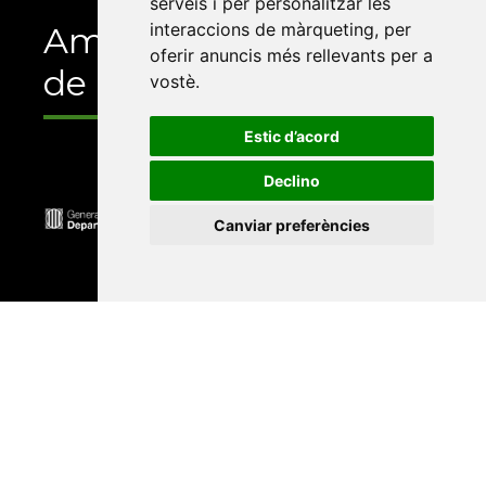
serveis i per personalitzar les
interaccions de màrqueting
,
per
Amb el suport
oferir anuncis més rellevants per a
de
vostè
.
Estic d’acord
Declino
Canviar preferències
Universitat Abat Oliba CEU
•
Universitat d'Alacant
•
Universitat d'Andorra
•
Universitat Autònoma de
Barcelona
•
Universitat de Barcelona
•
Universitat
CEU Cardenal Herrera
•
Universitat de Girona
•