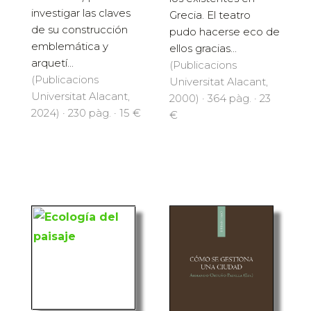
investigar las claves
Grecia. El teatro
de su construcción
pudo hacerse eco de
emblemática y
ellos gracias...
arquetí...
(Publicacions
(Publicacions
Universitat Alacant,
Universitat Alacant,
2000) · 364 pàg. · 23
2024) · 230 pàg. · 15 €
€