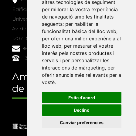
altres tecnologies de seguiment
per millorar la vostra experiència
Edifici Àgora
de navegació amb les finalitats
Universitat Jaume I, local 10
següents:
per habilitar la
Av. de Vicent Sos Baynat, s/n
funcionalitat bàsica del lloc web
,
per oferir una millor experiència al
12071 Castelló de la Plana
lloc web
,
per mesurar el vostre
e-buc@vives.org
interès pels nostres productes i
+34 964 72 89 93
serveis i per personalitzar les
interaccions de màrqueting
,
per
Amb el suport
oferir anuncis més rellevants per a
vostè
.
de
Estic d’acord
Declino
Canviar preferències