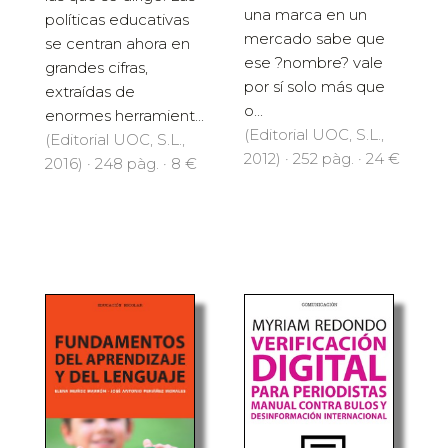
una marca en un
políticas educativas
mercado sabe que
se centran ahora en
ese ?nombre? vale
grandes cifras,
por sí solo más que
extraídas de
o...
enormes herramient...
(Editorial UOC, S.L.,
(Editorial UOC, S.L.,
2012) · 252 pàg. · 24 €
2016) · 248 pàg. · 8 €