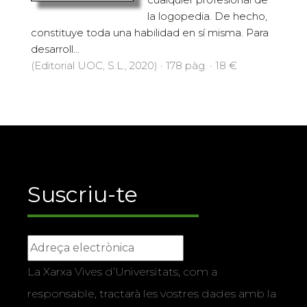
la logopedia. De hecho,
constituye toda una habilidad en sí misma. Para
desarroll...
(Editorial UOC, S.L., 2020) · 178 pàg. · 18 €
Suscriu-te
La Xarxa Vives d’Universitats, com a
responsable, tractarà les vostres dades amb la