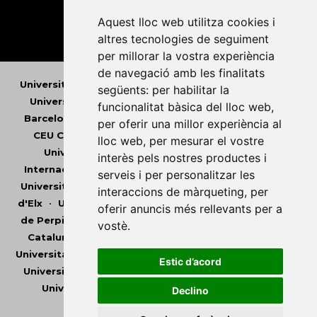
Aquest lloc web utilitza cookies i
altres tecnologies de seguiment
per millorar la vostra experiència
de navegació amb les finalitats
Universitat Abat Oliba CEU
•
Universitat d'Alacant
•
següents:
per habilitar la
Universitat d'Andorra
•
Universitat Autònoma de
funcionalitat bàsica del lloc web
,
Barcelona
•
Universitat de Barcelona
•
Universitat
per oferir una millor experiència al
CEU Cardenal Herrera
•
Universitat de Girona
•
lloc web
,
per mesurar el vostre
Universitat de les Illes Balears
•
Universitat
interès pels nostres productes i
Internacional de Catalunya
•
Universitat Jaume I
•
serveis i per personalitzar les
Universitat de Lleida
•
Universitat Miguel Hernández
interaccions de màrqueting
,
per
d'Elx
•
Universitat Oberta de Catalunya
•
Universitat
oferir anuncis més rellevants per a
de Perpinyà Via Domitia
•
Universitat Politècnica de
vostè
.
Catalunya
•
Universitat Politècnica de València
•
Universitat Pompeu Fabra
•
Universitat Ramon Llull
•
Estic d’acord
Universitat Rovira i Virgili
•
Universitat de Sàsser
•
Universitat de València
•
Universitat de Vic -
Declino
Universitat Central de Catalunya