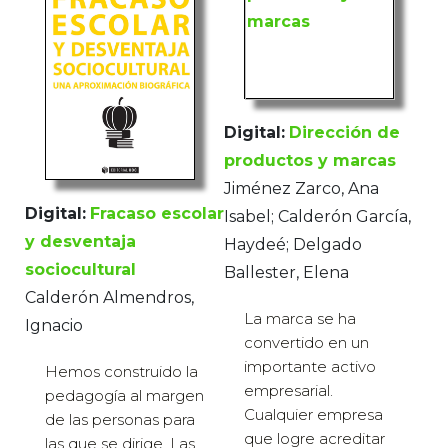
Digital:
Dirección de
productos y marcas
Jiménez Zarco, Ana
Digital:
Fracaso escolar
Isabel; Calderón García,
y desventaja
Haydeé; Delgado
sociocultural
Ballester, Elena
Calderón Almendros,
La marca se ha
Ignacio
convertido en un
importante activo
Hemos construido la
empresarial.
pedagogía al margen
Cualquier empresa
de las personas para
que logre acreditar
las que se dirige. Las