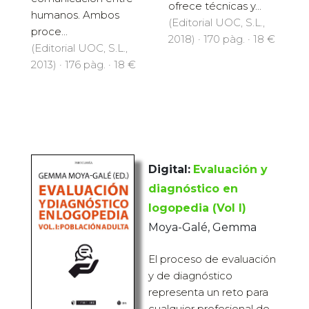
ofrece técnicas y...
humanos. Ambos
(Editorial UOC, S.L.,
proce...
2018) · 170 pàg. · 18 €
(Editorial UOC, S.L.,
2013) · 176 pàg. · 18 €
Digital:
Evaluación y
diagnóstico en
logopedia (Vol I)
Moya-Galé, Gemma
El proceso de evaluación
y de diagnóstico
representa un reto para
cualquier profesional de