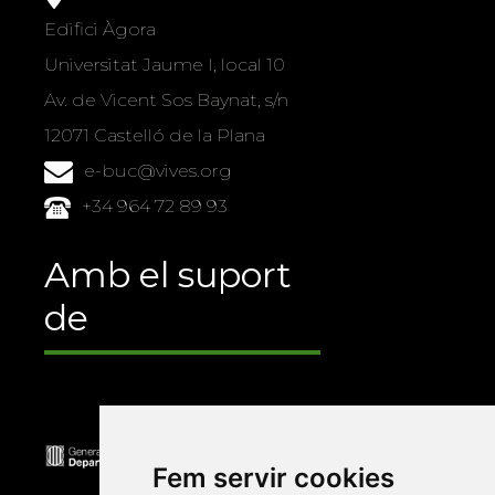
Edifici Àgora
Universitat Jaume I, local 10
Av. de Vicent Sos Baynat, s/n
12071 Castelló de la Plana
e-buc@vives.org
+34 964 72 89 93
Amb el suport
de
Fem servir cookies