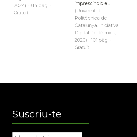
imprescindible...
2024) · 314 pàg. ·
(Universitat
Gratuït
Politècnica de
Catalunya. Iniciativa
Digital Politècnica,
2020) · 101 pàg. ·
Gratuït
Suscriu-te