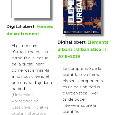
Digital obert:
Formes
de creixement
Digital obert:
Elements
El primer curs
urbans : Urbanística IT,
d’urbanisme ens ha
2018+2019
introduït a la lectura
de la ciutat i hem
La comprensió de la
començat a mirar-la
ciutat, la seva forma i
amb nous criteris, el
els seus components
que ens ha d’ajudar a
és un dels objectius
partir d’...
d’Urbanística I. Per
(Universitat
tal de poder
Politècnica de
intervenir sobre la
Catalunya. Iniciativa
ciutat és
Digital Politècnica,