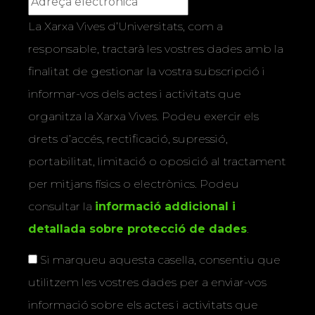
La Xarxa Vives d’Universitats, com a
responsable, tractarà les vostres dades amb la
finalitat de gestionar la vostra subscripció i
informar-vos dels actes i activitats que
organitza la Xarxa Vives. Podeu exercir els
drets d’accés, rectificació, supressió,
portabilitat, limitació o oposició al tractament
per mitjans físics o electrònics. Podeu
consultar la
informació addicional i
detallada sobre protecció de dades
.
Si marqueu aquesta casella, consentiu que
utilitzem les vostres dades per a enviar-vos
informació sobre els actes i activitats que