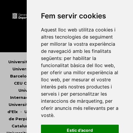
Fem servir cookies
Aquest lloc web utilitza cookies i
altres tecnologies de seguiment
per millorar la vostra experiència
de navegació amb les finalitats
següents:
per habilitar la
Universitat Abat Oliba CEU
•
Universitat d'Alacant
•
funcionalitat bàsica del lloc web
,
Universitat d'Andorra
•
Universitat Autònoma de
per oferir una millor experiència al
Barcelona
•
Universitat de Barcelona
•
Universitat
lloc web
,
per mesurar el vostre
CEU Cardenal Herrera
•
Universitat de Girona
•
interès pels nostres productes i
Universitat de les Illes Balears
•
Universitat
serveis i per personalitzar les
Internacional de Catalunya
•
Universitat Jaume I
•
interaccions de màrqueting
,
per
Universitat de Lleida
•
Universitat Miguel Hernández
oferir anuncis més rellevants per a
d'Elx
•
Universitat Oberta de Catalunya
•
Universitat
vostè
.
de Perpinyà Via Domitia
•
Universitat Politècnica de
Catalunya
•
Universitat Politècnica de València
•
Estic d’acord