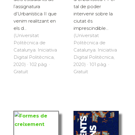
l’assignatura
tal de poder
d’Urbanística II que
intervenir sobre la
venim realitzant en
ciutat és
els d...
imprescindible...
(Universitat
(Universitat
Politècnica de
Politècnica de
Catalunya. Iniciativa
Catalunya. Iniciativa
Digital Politècnica,
Digital Politècnica,
2020) · 102 pàg. ·
2020) · 101 pàg. ·
Gratuït
Gratuït