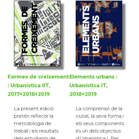
Formes de creixement
Elements urbans :
: Urbanística IIT,
Urbanística IT,
2017+2018+2019
2018+2019
La present edició
La comprensió de la
pretén reflectir la
ciutat, la seva forma i
metodologia de
els seus components
treball i els resultats
és un dels objectius
dels estudiants de
d’Urbanística I. Per