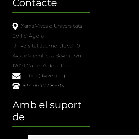
Contacte
Xarxa Vives d'Universitats
Edifici Àgora
Universitat Jaume I, local 10
Av. de Vicent Sos Baynat, s/n
12071 Castelló de la Plana
e-buc@vives.org
+34 964 72 89 93
Amb el suport
de