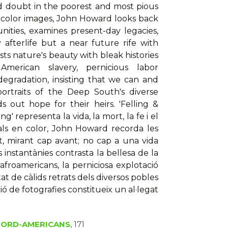
 and doubt in the poorest and most pious
l color images, John Howard looks back
ties, examines present-day legacies,
afterlife but a near future rife with
sts nature's beauty with bleak histories
American slavery, pernicious labor
degradation, insisting that we can and
rtraits of the Deep South's diverse
s out hope for their heirs. 'Felling &
' representa la vida, la mort, la fe i el
als en color, John Howard recorda les
at, mirant cap avant; no cap a una vida
s instantànies contrasta la bellesa de la
afroamericans, la perniciosa explotació
tat de càlids retrats dels diversos pobles
ió de fotografies constitueix un al·legat
 NORD-AMERICANS
, 171