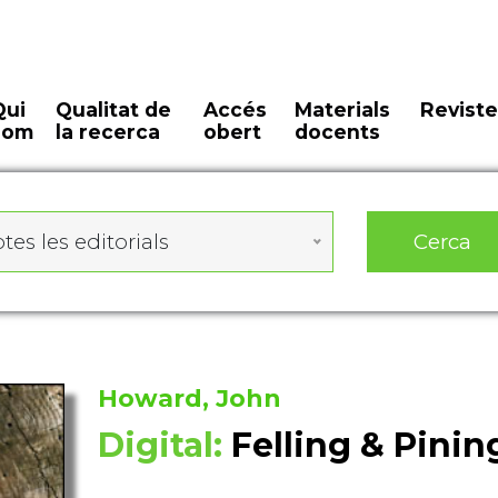
Qui
Qualitat de
Accés
Materials
Reviste
som
la recerca
obert
docents
Cerca
tes les editorials
Howard, John
Digital:
Felling & Pinin