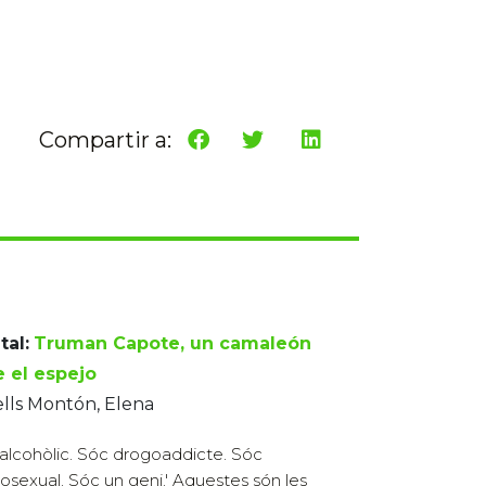
Compartir a:
tal:
Truman Capote, un camaleón
e el espejo
lls Montón, Elena
alcohòlic. Sóc drogoaddicte. Sóc
sexual. Sóc un geni.' Aquestes són les