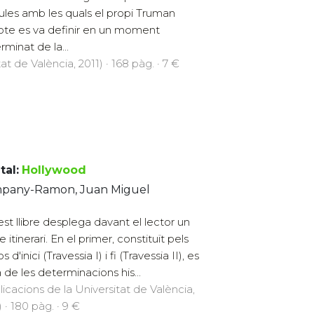
ules amb les quals el propi Truman
te es va definir en un moment
rminat de la...
at de València, 2011) · 168 pàg. · 7 €
tal:
Hollywood
pany-Ramon, Juan Miguel
st llibre desplega davant el lector un
 itinerari. En el primer, constituït pels
s d'inici (Travessia I) i fi (Travessia II), es
a de les determinacions his...
licacions de la Universitat de València,
 · 180 pàg. · 9 €