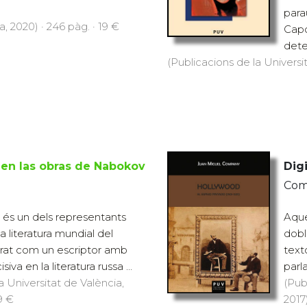
para
, 2020) · 246 pàg. · 19 €
Capo
dete
(Publicacions de la Universit
a en las obras de Nabokov
Digi
Com
és un dels representants
Aque
 literatura mundial del
doble
erat com un escriptor amb
texto
iva en la literatura russa ...
parl
a Universitat de València,
(Pub
19 €
2017)