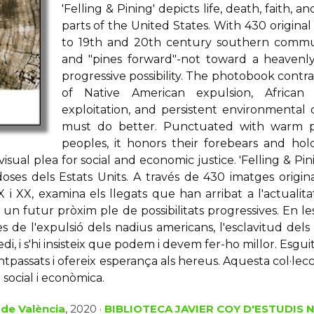
'Felling & Pining' depicts life, death, faith,
parts of the United States. With 430 origina
to 19th and 20th century southern communi
and "pines forward"-not toward a heavenly 
progressive possibility. The photobook contra
of Native American expulsion, African 
exploitation, and persistent environmental 
must do better. Punctuated with warm po
peoples, it honors their forebears and hold
sual plea for social and economic justice. 'Felling & Pining
oses dels Estats Units. A través de 430 imatges origin
 i XX, examina els llegats que han arribat a l'actualit
 un futur pròxim ple de possibilitats progressives. En le
s de l'expulsió dels nadius americans, l'esclavitud dels 
di, i s'hi insisteix que podem i devem fer-ho millor. Esgui
ntpassats i ofereix esperança als hereus. Aquesta col·lecc
a social i econòmica.
 de València
, 2020 ·
BIBLIOTECA JAVIER COY D'ESTUDIS