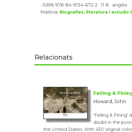
· ISBN 978-84-9134-672-2 · 11 € · anglès
Matèria:
Biografies, literatura i estudis l
Relacionats
Felling & Pinin
Howard, John
'Felling & Pining' d
doubt in the poor
the United States. With 430 original co