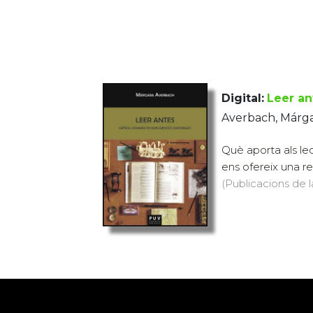
Digital:
Leer an
Averbach, Márg
Què aporta als lec
ens ofereix una re
(Publicacions de l