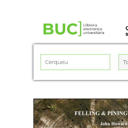
Actualitza les preferències de les cookies
To