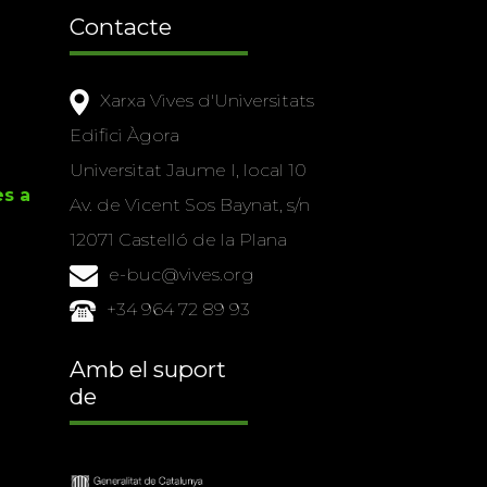
Contacte
Xarxa Vives d'Universitats
Edifici Àgora
Universitat Jaume I, local 10
es a
Av. de Vicent Sos Baynat, s/n
12071 Castelló de la Plana
e-buc@vives.org
+34 964 72 89 93
Amb el suport
de