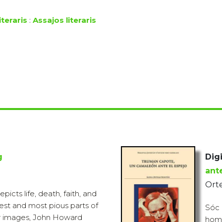
iteraris
:
Assajos literaris
g
Digi
ant
Orte
epicts life, death, faith, and
est and most pious parts of
Sóc 
lor images, John Howard
homo