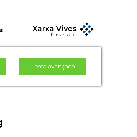
s
Cerca avançada
g