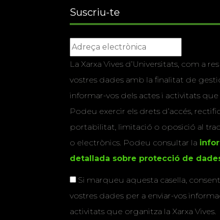
Suscriu-te
La Xarxa Vives d’Universitats, com a res
vostres dades amb la finalitat de gestio
informar-vos dels actes i activitats que
Podeu exercir els drets d’accés, rectifi
portabilitat, limitació o oposició al tr
o electrònics. Podeu consultar la
info
detallada sobre protecció de dade
Si marqueu aquesta casella, consenti
vostres dades per a enviar-vos informac
activitats que organitza la Xarxa Vives.