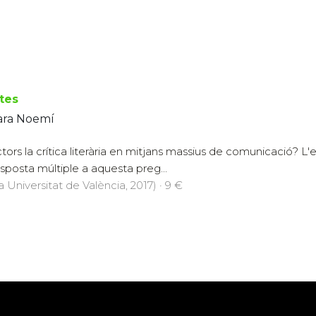
tes
ara Noemí
tors la crítica literària en mitjans massius de comunicació? L
sposta múltiple a aquesta preg...
a Universitat de València, 2017) · 9 €