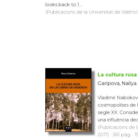
looks back to 1...
(Publicacions de la Universitat de València
La cultura rus
Garipova, Nailya
Vladimir Nabokov 
cosmopolites de la
segle XX. Consid
una influència decis
(Publicacions de l
2017) · 361 pàg. · 