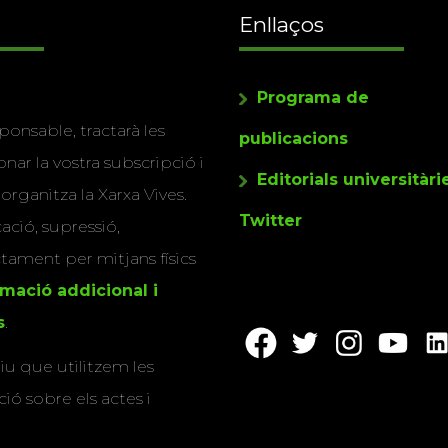
Enllaços
Programa de
ponsable, tractarà les
publicacions
nar la vostra subscripció i
Editorials universitàri
 organitza la Xarxa Vives.
Twitter
cació, supressió,
actament per mitjans físics
rmació addicional i
s
.
u que utilitzem les
ió sobre els actes i