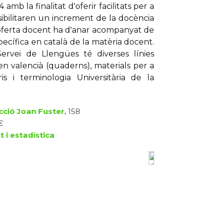
 amb la finalitat d'oferir facilitats per a
sibilitaren un increment de la docència
'oferta docent ha d'anar acompanyat de
specífica en català de la matèria docent.
Servei de Llengües té diverses línies
 en valencià (quaderns), materials per a
ris i terminologia Universitària de la
ecció Joan Fuster
, 158
€
t i estadística