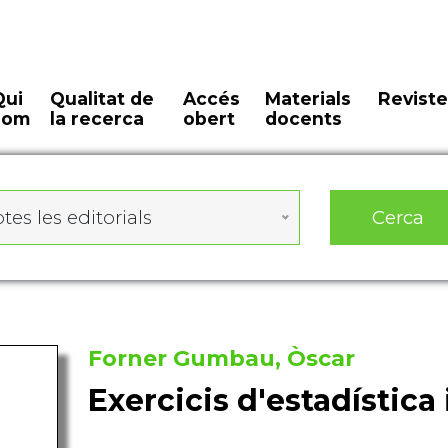
Qui
Qualitat de
Accés
Materials
Reviste
som
la recerca
obert
docents
Cerca
tes les editorials
Forner Gumbau, Òscar
Exercicis d'estadística 