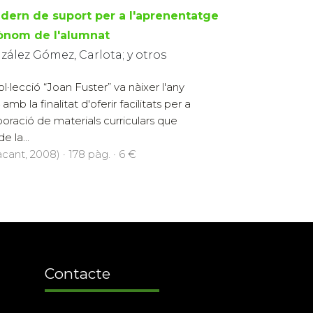
dern de suport per a l'aprenentatge
ònom de l'alumnat
ález Gómez, Carlota; y otros
ol·lecció “Joan Fuster” va nàixer l'any
amb la finalitat d'oferir facilitats per a
aboració de materials curriculars que
e la...
cant, 2008) · 178 pàg. · 6 €
Contacte