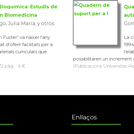
Bioquímica: Estudis de
Qua
en Biomedicina
aut
o, Julia María; y otros
Gonz
n Fuster” va nàixer l'any
La c
t d'oferir facilitats per a
1994 
terials curriculars que
l'el
possibilitaren un increment d
72 pàg. · 4 €
(Publicacions Universitat Ala
Enllaços