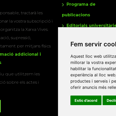
Programa de
ponsable, tractarà les
publicacions
nar la vostra subscripció i
Editorials universitàri
 organitza la Xarxa Vives.
Twitter
cació, supressió,
Fem servir coo
actament per mitjans físics
rmació addicional i
Aquest lloc web utilitz
millorar la vostra expe
s
.
habilitar la funcionalit
u que utilitzem les
experiència al lloc web
productes i serveis i p
ió sobre els actes i
oferir anuncis més rell
Estic d’acord
Decl