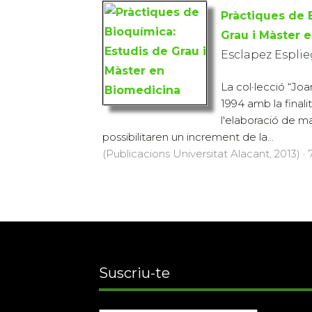
Pràctiques de 
Grau i Màster 
Esclapez Esplieg
La col·lecció “Joa
1994 amb la finalita
l'elaboració de ma
possibilitaren un increment de la...
(Publicacions Universitat Alacant, 2013) · 
Suscriu-te