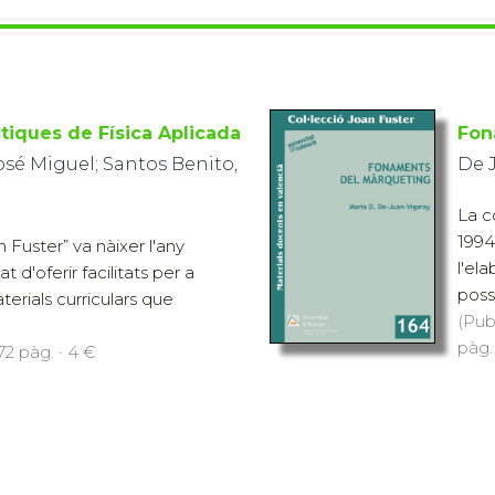
tiques de Física Aplicada
Fon
osé Miguel; Santos Benito,
De 
La c
1994 
n Fuster” va nàixer l'any
l'el
t d'oferir facilitats per a
poss
terials curriculars que
(Pub
pàg.
72 pàg. · 4 €