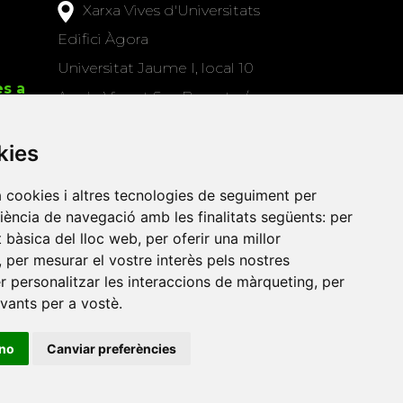
Xarxa Vives d'Universitats
Edifici Àgora
Universitat Jaume I, local 10
es a
Av. de Vicent Sos Baynat, s/n
12071 Castelló de la Plana
kies
e-buc@vives.org
+34 964 72 89 93
a cookies i altres tecnologies de seguiment per
riència de navegació amb les finalitats següents:
per
Amb el suport
at bàsica del lloc web
,
per oferir una millor
de
,
per mesurar el vostre interès pels nostres
er personalitzar les interaccions de màrqueting
,
per
evants per a vostè
.
ino
Canviar preferències