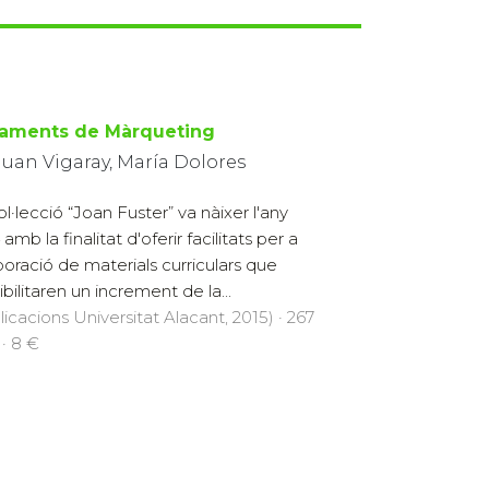
aments de Màrqueting
Juan Vigaray, María Dolores
ol·lecció “Joan Fuster” va nàixer l'any
amb la finalitat d'oferir facilitats per a
aboració de materials curriculars que
ibilitaren un increment de la...
licacions Universitat Alacant, 2015) · 267
 · 8 €