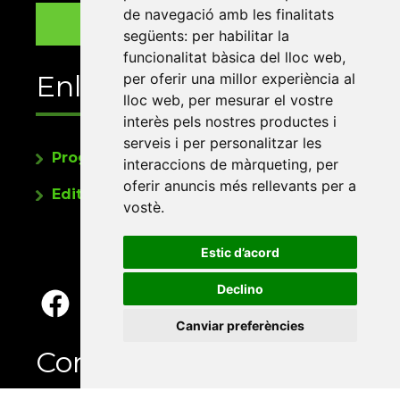
de navegació amb les finalitats
següents:
per habilitar la
funcionalitat bàsica del lloc web
,
Enllaços
per oferir una millor experiència al
lloc web
,
per mesurar el vostre
interès pels nostres productes i
serveis i per personalitzar les
Programa de publicacions
interaccions de màrqueting
,
per
oferir anuncis més rellevants per a
Editorials universitàries a Twitter
vostè
.
Estic d’acord
Declino
Canviar preferències
Contacte