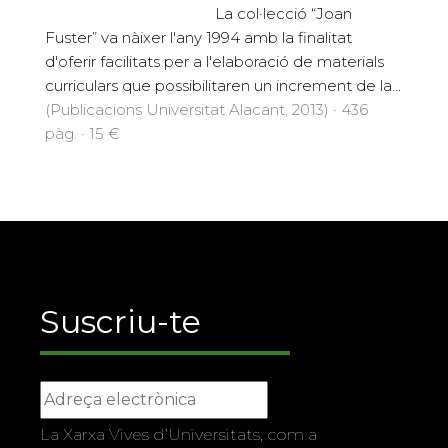
La col·lecció “Joan
Fuster” va nàixer l'any 1994 amb la finalitat
d'oferir facilitats per a l'elaboració de materials
curriculars que possibilitaren un increment de la...
(Publicacions Universitat Alacant, 2013) · 436
pàg. · 15 €
Suscriu-te
La Xarxa Vives d’Universitats, com a