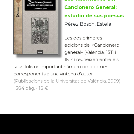
Cancionero General:
estudio de sus poesías
Pérez Bosch, Estela
Les dos primeres
edicions del «Cancionero
general» (València, 1511 i
1514) reuneixen entre els
seus folis un important número de poemes
corresponents a una vintena d'autor...
(Publicacions de la Universitat de València, 2009)
· 384 pàg. · 18 €