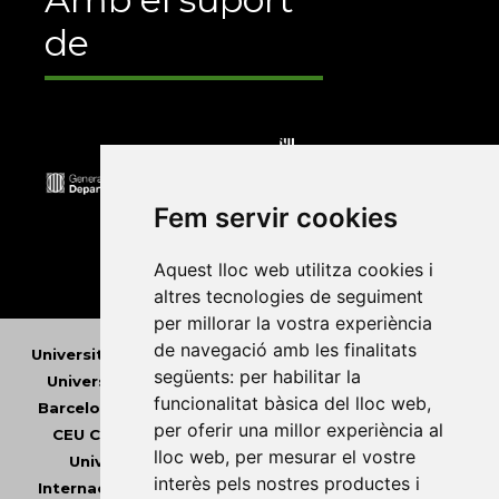
de
Fem servir cookies
Aquest lloc web utilitza cookies i
altres tecnologies de seguiment
per millorar la vostra experiència
de navegació amb les finalitats
Universitat Abat Oliba CEU
•
Universitat d'Alacant
•
següents:
per habilitar la
Universitat d'Andorra
•
Universitat Autònoma de
funcionalitat bàsica del lloc web
,
Barcelona
•
Universitat de Barcelona
•
Universitat
per oferir una millor experiència al
CEU Cardenal Herrera
•
Universitat de Girona
•
lloc web
,
per mesurar el vostre
Universitat de les Illes Balears
•
Universitat
interès pels nostres productes i
Internacional de Catalunya
•
Universitat Jaume I
•