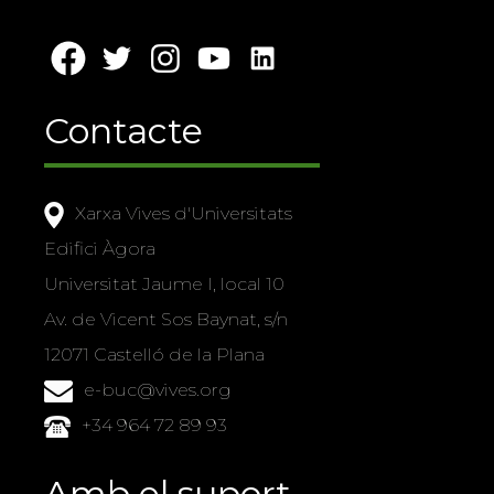
Contacte
Xarxa Vives d'Universitats
Edifici Àgora
Universitat Jaume I, local 10
Av. de Vicent Sos Baynat, s/n
12071 Castelló de la Plana
e-buc@vives.org
+34 964 72 89 93
Amb el suport