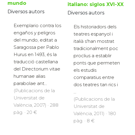
mundo
italiano: siglos XVI-XX
Diversos autors
Diversos autors
Exemplario contra los
Els historiadors dels
engaños y peligros
teatres espanyol i
del mundo, editat a
italià s'han mostrat
Saragossa per Pablo
tradicionalment poc
Hurus en 1493, és la
proclius a establir
traducció castellana
ponts que permeten
del Directorium vitae
els estudis
humanae alias
comparatius entre
parabolae ant...
dos teatres tan rics i
(Publicacions de la
...
Universitat de
(Publicacions de la
València, 2007) · 288
Universitat de
pàg. · 20 €
València, 2011) · 180
pàg. · 8 €