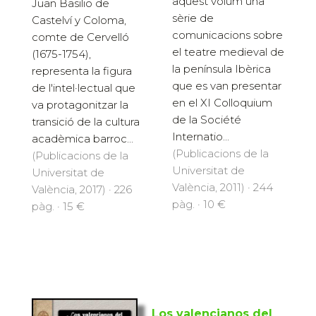
aquest volum una
Juan Basilio de
sèrie de
Castelví y Coloma,
comunicacions sobre
comte de Cervelló
el teatre medieval de
(1675-1754),
la península Ibèrica
representa la figura
que es van presentar
de l'intel·lectual que
en el XI Colloquium
va protagonitzar la
de la Société
transició de la cultura
Internatio...
acadèmica barroc...
(Publicacions de la
(Publicacions de la
Universitat de
Universitat de
València, 2011) · 244
València, 2017) · 226
pàg. · 10 €
pàg. · 15 €
Los valencianos del