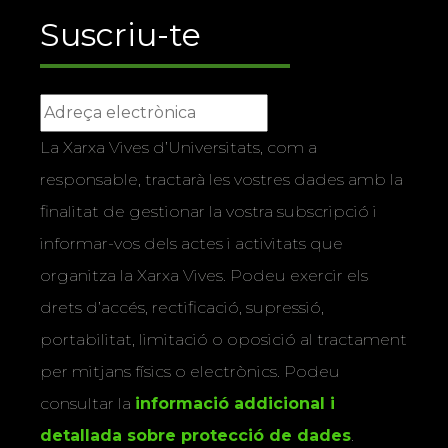
Suscriu-te
La Xarxa Vives d’Universitats, com a
responsable, tractarà les vostres dades amb la
finalitat de gestionar la vostra subscripció i
informar-vos dels actes i activitats que
organitza la Xarxa Vives. Podeu exercir els
drets d’accés, rectificació, supressió,
portabilitat, limitació o oposició al tractament
per mitjans físics o electrònics. Podeu
consultar la
informació addicional i
detallada sobre protecció de dades
.