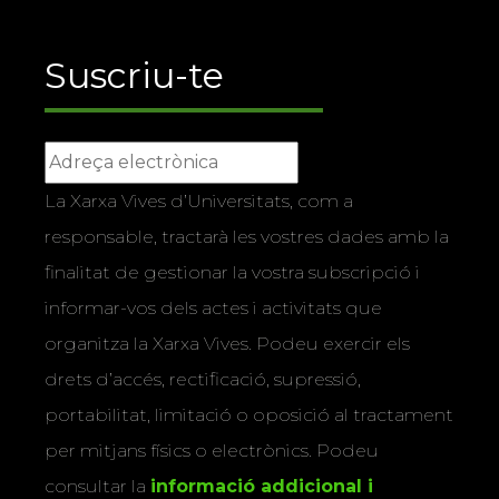
Suscriu-te
La Xarxa Vives d’Universitats, com a
responsable, tractarà les vostres dades amb la
finalitat de gestionar la vostra subscripció i
informar-vos dels actes i activitats que
organitza la Xarxa Vives. Podeu exercir els
drets d’accés, rectificació, supressió,
portabilitat, limitació o oposició al tractament
per mitjans físics o electrònics. Podeu
consultar la
informació addicional i