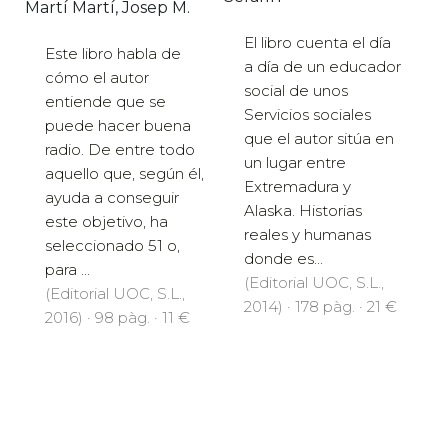
Martí Martí, Josep M.
El libro cuenta el día
Este libro habla de
a día de un educador
cómo el autor
social de unos
entiende que se
Servicios sociales
puede hacer buena
que el autor sitúa en
radio. De entre todo
un lugar entre
aquello que, según él,
Extremadura y
ayuda a conseguir
Alaska. Historias
este objetivo, ha
reales y humanas
seleccionado 51 o,
donde es...
para ...
(Editorial UOC, S.L.,
(Editorial UOC, S.L.,
2014) · 178 pàg. · 21 €
2016) · 98 pàg. · 11 €