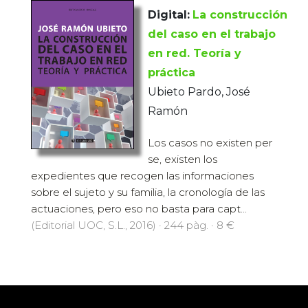
Digital:
La construcción
del caso en el trabajo
en red. Teoría y
práctica
Ubieto Pardo, José
Ramón
Los casos no existen per
se, existen los
expedientes que recogen las informaciones
sobre el sujeto y su familia, la cronología de las
actuaciones, pero eso no basta para capt...
(Editorial UOC, S.L., 2016) · 244 pàg. · 8 €