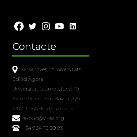
Contacte
Xarxa Vives d'Universitats
Edifici Àgora
Universitat Jaume I, local 10
Av. de Vicent Sos Baynat, s/n
12071 Castelló de la Plana
e-buc@vives.org
+34 964 72 89 93