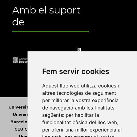
Amb el suport
de
Fem servir cookies
Aquest lloc web utilitza cookies i
altres tecnologies de seguiment
per millorar la vostra experiència
de navegació amb les finalitats
Universitat Abat Oliba CEU
•
Universitat d'Alacant
•
següents:
per habilitar la
Universitat d'Andorra
•
Universitat Autònoma de
funcionalitat bàsica del lloc web
,
Barcelona
•
Universitat de Barcelona
•
Universitat
per oferir una millor experiència al
CEU Cardenal Herrera
•
Universitat de Girona
•
Universitat de les Illes Balears
•
Universitat