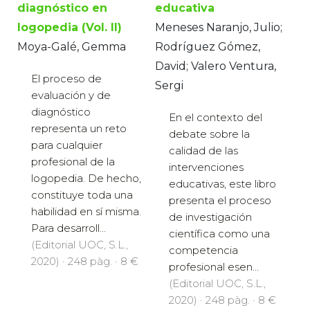
diagnóstico en
educativa
logopedia (Vol. II)
Meneses Naranjo, Julio;
Moya-Galé, Gemma
Rodríguez Gómez,
David; Valero Ventura,
El proceso de
Sergi
evaluación y de
diagnóstico
En el contexto del
representa un reto
debate sobre la
para cualquier
calidad de las
profesional de la
intervenciones
logopedia. De hecho,
educativas, este libro
constituye toda una
presenta el proceso
habilidad en sí misma.
de investigación
Para desarroll...
científica como una
(Editorial UOC, S.L.,
competencia
2020) · 248 pàg. · 8 €
profesional esen...
(Editorial UOC, S.L.,
2020) · 248 pàg. · 8 €