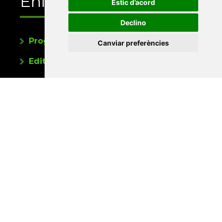
Enllaços
Estic d’acord
Declino
Programa de publicacions
Canviar preferències
Editorials universitàries a Twitter
Contacte
Xarxa Vives d'Universitats
Edifici Àgora