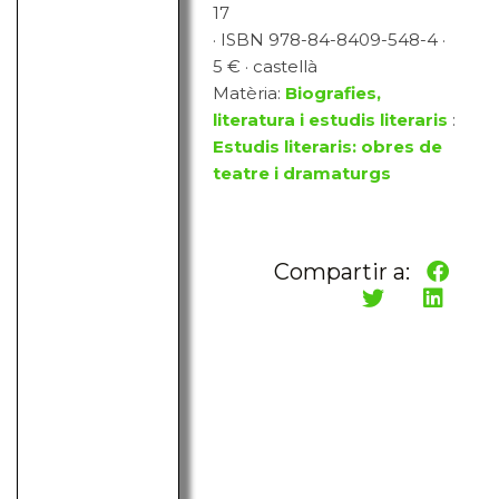
17
· ISBN 978-84-8409-548-4 ·
5 € · castellà
Matèria:
Biografies,
literatura i estudis literaris
:
Estudis literaris: obres de
teatre i dramaturgs
Compartir a: