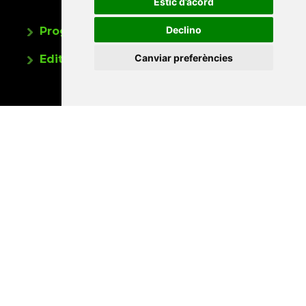
Estic d’acord
Declino
Programa de publicacions
Canviar preferències
Editorials universitàries a Twitter
Contacte
Xarxa Vives d'Universitats
Edifici Àgora
Universitat Jaume I, local 10
Av. de Vicent Sos Baynat, s/n