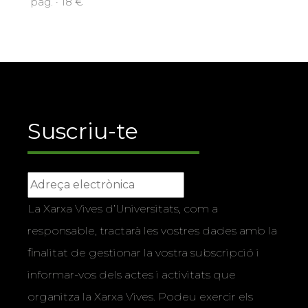
pàg. · 18 €
Suscriu-te
La Xarxa Vives d’Universitats, com a
responsable, tractarà les vostres dades amb la
finalitat de gestionar la vostra subscripció i
informar-vos dels actes i activitats que
organitza la Xarxa Vives. Podeu exercir els