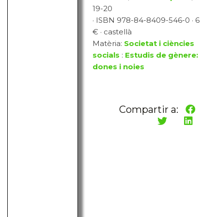
19-20
· ISBN 978-84-8409-546-0 · 6
€ · castellà
Matèria:
Societat i ciències
socials
:
Estudis de gènere:
dones i noies
Compartir a: