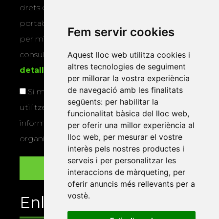
drets d’accés, rectificació, supressió,
portabilitat, limitació o oposició al tractament
Fem servir cookies
per mitjans físics o electrònics. Podeu
consultar la
informació addicional i
Aquest lloc web utilitza cookies i
altres tecnologies de seguiment
detallada sobre protecció de dades
.
per millorar la vostra experiència
de navegació amb les finalitats
Si marqueu aquesta casella, consentiu que
següents:
per habilitar la
utilitzem les vostres dades per a enviar-vos
funcionalitat bàsica del lloc web
,
informació sobre els actes i activitats que
per oferir una millor experiència al
lloc web
,
per mesurar el vostre
organitza la Xarxa Vives.
interès pels nostres productes i
serveis i per personalitzar les
interaccions de màrqueting
,
per
oferir anuncis més rellevants per a
vostè
.
Enllaços