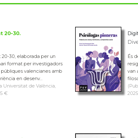
t 20-30.
Digi
Div
t 20-30, elaborada per un
És d
inari format per investigadors
resi
ts públiques valencianes amb
van 
iència en desenv...
filos
a Universitat de València,
(Pub
25 €
2025)