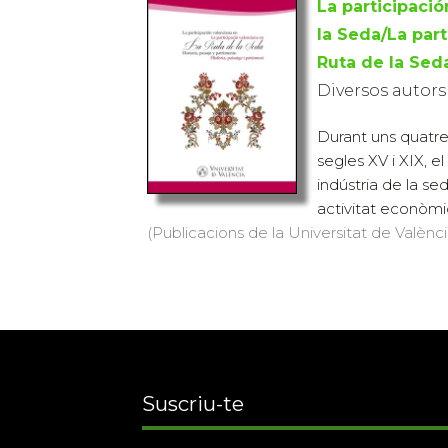
La participació
la Seda/La part
Ruta de la Sed
Diversos autors
Durant uns quatre
segles XV i XIX, el
indústria de la sed
activitat econòmica
(Publicacions de la Universitat de València
Suscriu-te