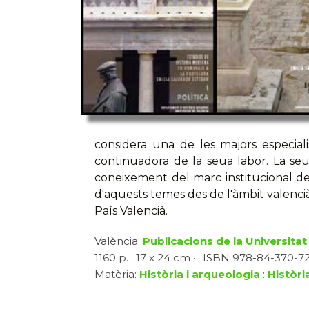
considera una de les majors especial
continuadora de la seua labor. La seua
coneixement del marc institucional de
d'aquests temes des de l'àmbit valencià
País Valencià.
València:
Publicacions de la Universitat
1160 p. · 17 x 24 cm · · ISBN 978-84-370-72
Matèria:
Història i arqueologia
:
Històri