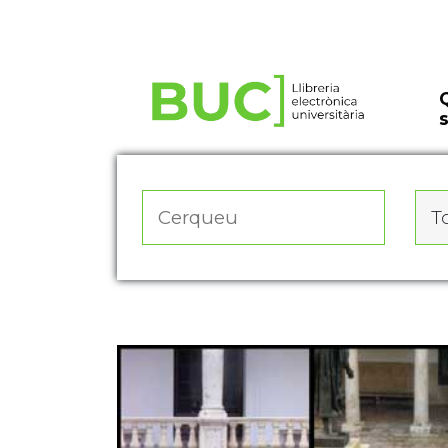
Actualitza les preferències de les cookies
To