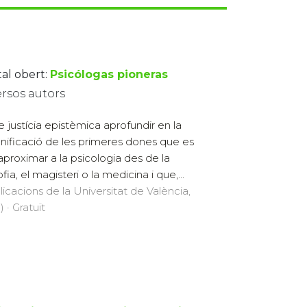
tal obert:
Psicólogas pioneras
ersos autors
e justícia epistèmica aprofundir en la
gnificació de les primeres dones que es
aproximar a la psicologia des de la
ofia, el magisteri o la medicina i que,...
licacions de la Universitat de València,
 · Gratuït