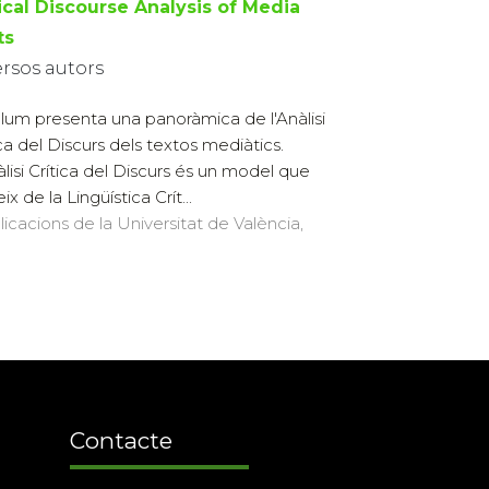
tical Discourse Analysis of Media
ts
ersos autors
olum presenta una panoràmica de l'Anàlisi
ica del Discurs dels textos mediàtics.
àlisi Crítica del Discurs és un model que
ix de la Lingüística Crít...
licacions de la Universitat de València,
Contacte