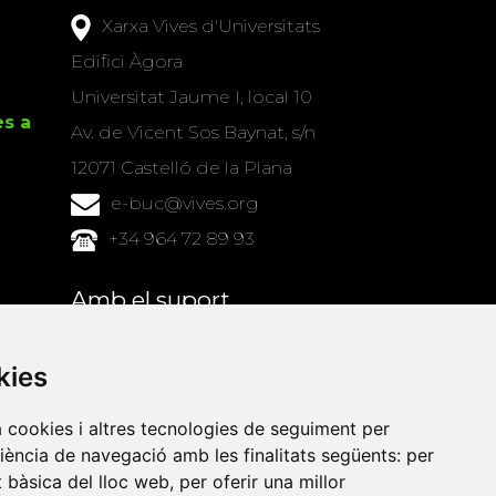
Xarxa Vives d'Universitats
Edifici Àgora
Universitat Jaume I, local 10
es a
Av. de Vicent Sos Baynat, s/n
12071 Castelló de la Plana
e-buc@vives.org
+34 964 72 89 93
Amb el suport
de
kies
a cookies i altres tecnologies de seguiment per
riència de navegació amb les finalitats següents:
per
at bàsica del lloc web
,
per oferir una millor