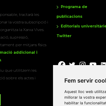
Programa de
ponsable, tractarà les
publicacions
nar la vostra subscripció i
Editorials universitàri
 organitza la Xarxa Vives.
Twitter
cació, supressió,
actament per mitjans físics
rmació addicional i
s
.
u que utilitzem les
ió sobre els actes i
Fem servir coo
Aquest lloc web utilitz
millorar la vostra expe
habilitar la funcionalit