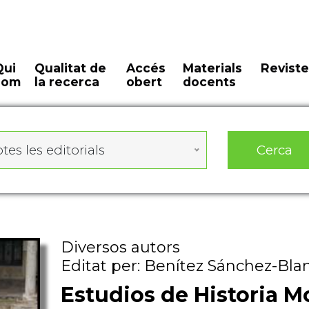
Qui
Qualitat de
Accés
Materials
Reviste
som
la recerca
obert
docents
Cerca
tes les editorials
Diversos autors
Editat per: Benítez Sánchez-Blan
Estudios de Historia 