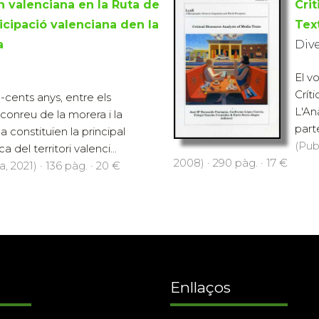
n valenciana en la Ruta de
Cri
icipació valenciana den la
Tex
a
Div
El v
Crít
-cents anys, entre els
L'An
 conreu de la morera i la
parte
a constituïen la principal
(Pub
 del territori valenci...
2008) · 290 pàg. · 17 €
, 2021) · 136 pàg. · 20 €
Enllaços