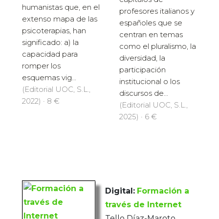
humanistas que, en el
profesores italianos y
extenso mapa de las
españoles que se
psicoterapias, han
centran en temas
significado: a) la
como el pluralismo, la
capacidad para
diversidad, la
romper los
participación
esquemas vig...
institucional o los
(Editorial UOC, S.L.,
discursos de...
2022) · 8 €
(Editorial UOC, S.L.,
2025) · 6 €
Digital:
Formación a
través de Internet
Tello Díaz-Maroto,