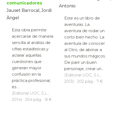
comunicadores
Antonio
Jauset Barrocal, Jordi
Àngel
Este es un libro de
aventuras. La
Esta obra permite
aventura de rodar un
acercarse de manera
corto bien hecho. La
sencilla al análisis de
aventura de conocer
cifras estadísticas y
al Otro, de abrirse a
aclarar aquellas
sus mundos mágicos.
cuestiones que
De parir un buen
generan mayor
personaje, crear un...
confusión en la
(Editorial UOC, S.L.,
práctica profesional,
2013) · 202 pàg. · 7 €
es ...
(Editorial UOC, S.L.,
2014) · 254 pàg. · 8 €