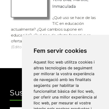
Inmaculada
¿Qué uso se hace de las
TIC en educación
actualmente? ¿Qué cambios supone en
educación? ¿Qué tipo de oferta formativa se
oferta a través de Internet? Con la presente ...
(Editorial UOC, S.L., 2012) · 252 pàg. · 20 €
Fem servir cookies
Aquest lloc web utilitza cookies i
altres tecnologies de seguiment
per millorar la vostra experiència
de navegació amb les finalitats
següents:
per habilitar la
Suscriu-te
funcionalitat bàsica del lloc web
,
per oferir una millor experiència al
lloc web
,
per mesurar el vostre
interès pels nostres productes i